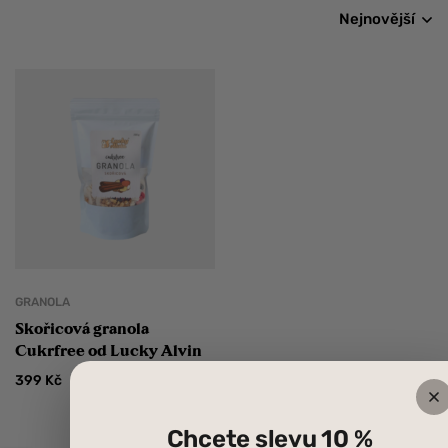
Nejnovější
GRANOLA
Skořicová granola
Cukrfree od Lucky Alvin
399
Kč
Chcete slevu 10 %