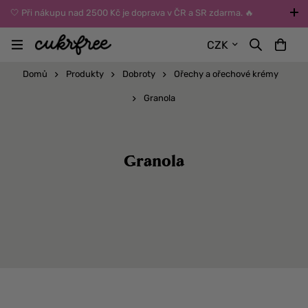
🤍 Při nákupu nad 2500 Kč je doprava v ČR a SR zdarma. 🔥
UPOZORNĚNÍ: Během léta vybírejte dopravu kurýrem nebo do Z-
CZK
BOXů umístěných uvnitř budov. Reklamace zboží způsobené
vysokými teplotami jinak nemůžeme uznat.
Domů
Produkty
Dobroty
Ořechy a ořechové krémy
Granola
Granola