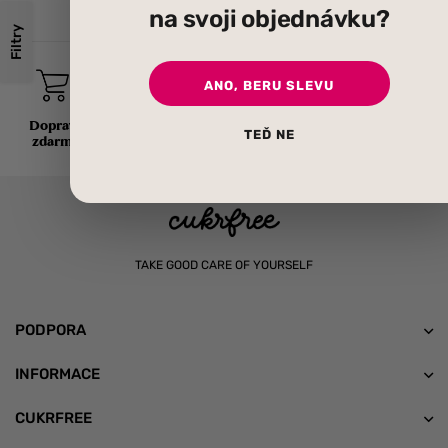
na svoji objednávku?
Filtry
ANO, BERU SLEVU
Doprava
Doručení po
Zákaznická
Ekologické
TEĎ NE
zdarma
celé EU
podpora
balení
TAKE GOOD CARE OF YOURSELF
PODPORA
INFORMACE
CUKRFREE