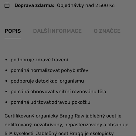
Doprava zdarma:
Objednávky nad
2 500
Kč
POPIS
DALŠÍ INFORMACE
O ZNAČCE
R
podporuje zdravé trávení
pomáhá normalizovat pohyb střev
podporuje detoxikaci organismu
pomáhá obnovovat vnitřní rovnováhu těla
pomáhá udržovat zdravou pokožku
Certifikovaný organický Bragg Raw jablečný ocet je
nefiltrovaný, nezahřívaný, nepasterizovaný a obsahuje
5 % kyselosti. Jablečný ocet Bragg je ekologicky