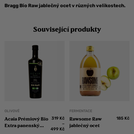
Bragg Bio Raw jablečný ocet v různých velikostech.
Související produkty
OLIVOVÉ
FERMENTACE
319
Kč
185
Kč
Acaia Prémiový Bio
Rawsome Raw
–
Extra panenský
jablečný ocet
499
Kč
olivový olej