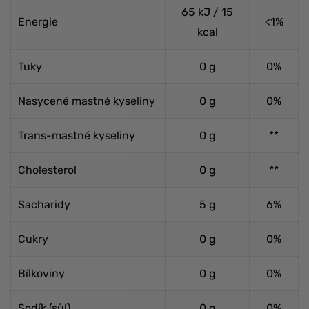
65 kJ / 15
Energie
<1%
kcal
Tuky
0 g
0%
Nasycené mastné kyseliny
0 g
0%
Trans-mastné kyseliny
0 g
**
Cholesterol
0 g
**
Sacharidy
5 g
6%
Cukry
0 g
0%
Bílkoviny
0 g
0%
Sodík (sůl)
0 g
0%