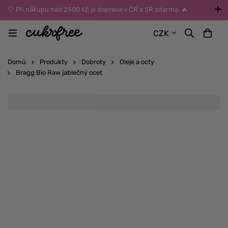
🤍 Při nákupu nad 2500 Kč je doprava v ČR a SR zdarma. 🔥
UPOZORNĚNÍ: Během léta vybírejte dopravu kurýrem nebo do Z-
CZK
BOXů umístěných uvnitř budov. Reklamace zboží způsobené
vysokými teplotami jinak nemůžeme uznat.
Domů
Produkty
Dobroty
Oleje a octy
Bragg Bio Raw jablečný ocet