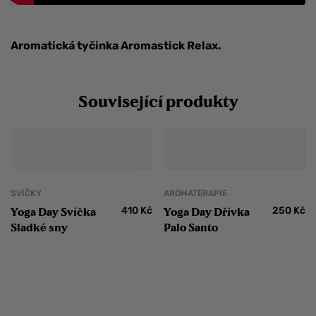
Aromatická tyčinka Aromastick Relax.
Související produkty
SVÍČKY
AROMATERAPIE
410
Kč
250
Kč
Yoga Day Svíčka
Yoga Day Dřívka
Sladké sny
Palo Santo