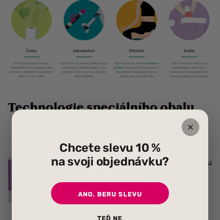
Technologie speciálního obalu
Centrálně umístěný filtr
Chcete slevu 10 %
uvnitř trubičky zaručuje
na svoji objednávku?
perfektní proudění vzduchu
a maximální absorpci
molekul vůní s každým
ANO, BERU SLEVU
nádechem.
TEĎ NE
Zabraňuje tomu, aby se