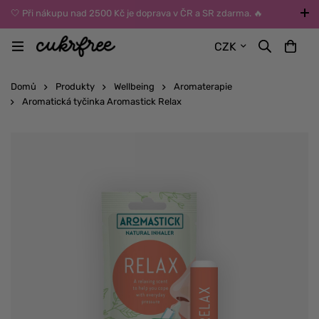
🤍 Při nákupu nad 2500 Kč je doprava v ČR a SR zdarma. 🔥
UPOZORNĚNÍ: Během léta vybírejte dopravu kurýrem nebo do Z-
CZK
BOXů umístěných uvnitř budov. Reklamace zboží způsobené
vysokými teplotami jinak nemůžeme uznat.
Domů
Produkty
Wellbeing
Aromaterapie
Aromatická tyčinka Aromastick Relax