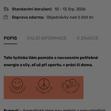
Standardní doručení:
10 - 13 Srp, 2026
Doprava zdarma:
Objednávky nad
2 500
Kč
POPIS
DALŠÍ INFORMACE
O ZNAČCE
R
Tato tyčinka Vám pomůže s navozením potřebné
energie a síly, ať už při sportu, v práci či doma.
Fungují
– Aromatické oleje jsou jedním z nejrychlejších