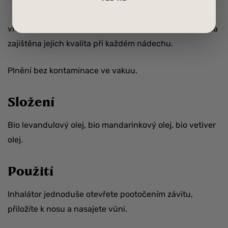
oleje dostaly do styku s
vnějším obalem, aby nedošlo k vytékání olejů a tím byla
zajištěna jejich kvalita při každém nádechu.
Plnění bez kontaminace ve vakuu.
Složení
Bio levandulový olej, bio mandarinkový olej, bio vetiver
olej.
Použití
Inhalátor jednoduše otevřete pootočením závitu,
přiložíte k nosu a nasajete vůni.