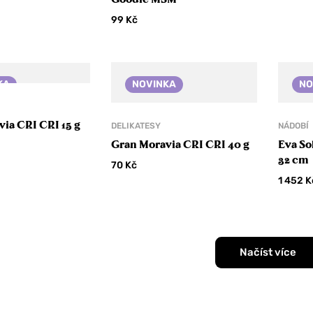
99
Kč
KA
NOVINKA
NO
ia CRI CRI 15 g
DELIKATESY
NÁDOBÍ
Gran Moravia CRI CRI 40 g
Eva So
32 cm
70
Kč
1 452
K
Načíst více