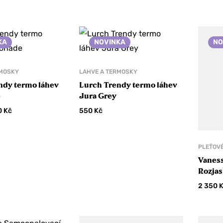
KA
NOVINKA
NO
RMOSKY
LAHVE A TERMOSKY
ndy termo láhev
Lurch Trendy termo láhev
e
Jura Grey
0
Kč
550
Kč
PLEŤOVÉ
Vanes
Rozjas
kofein
2 350
hyalur
HA Bri