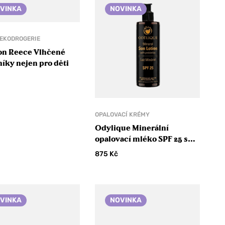
VINKA
NOVINKA
 EKODROGERIE
on Reece Vlhčené
íky nejen pro děti
OPALOVACÍ KRÉMY
Odylique Minerální
opalovací mléko SPF 25 s
prebiotiky pro citlivou
875
Kč
pokožku
VINKA
NOVINKA