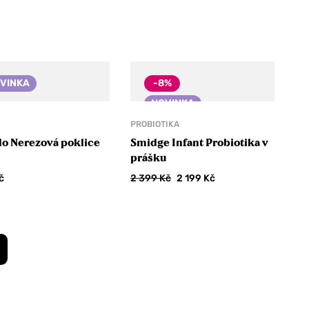
VINKA
-8%
NOVINKA
PROBIOTIKA
lo Nerezová poklice
Smidge Infant Probiotika v
prášku
č
2 399
Kč
2 199
Kč