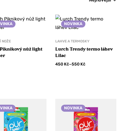
Nejnovější
VINKA
NOVINKA
Í NOŽE
LAHVE A TERMOSKY
Piknikový nůž light
Lurch Trendy termo láhev
der
Lilac
–
450
Kč
550
Kč
VINKA
NOVINKA