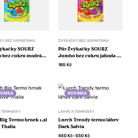
KY BEZ ASPARTAMU
ŽVÝKAČKY BEZ ASPARTAMU
výkačky SOURZ
Pür Žvýkačky SOURZ
 bez cukru modrá
Jumbo bez cukru jahoda a
 a vodní meloun
hroznové víno
185
Kč
VINKA
NOVINKA
A TERMOSKY
LAHVE A TERMOSKY
Big Termo hrnek 1,2l
Lurch Trendy termo láhev
 Thalia
Dark Salvia
–
450
Kč
550
Kč