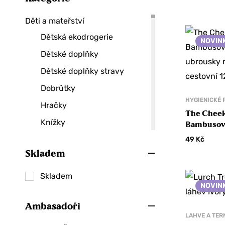
Děti a mateřství
Dětská ekodrogerie
NOVIN
Dětské doplňky
Dětské doplňky stravy
Dobrůtky
HYGIENICKÉ 
Hračky
The Cheek
Knížky
Bambusov
ubrousky 
Péče o maminku
49
Kč
cestovní 1
Skladem
Těhotenské boly
Dobroty
Skladem
NOVIN
Čaje
Ambasadoři
Bylinkové čaje
LAHVE A TE
Černé čaje