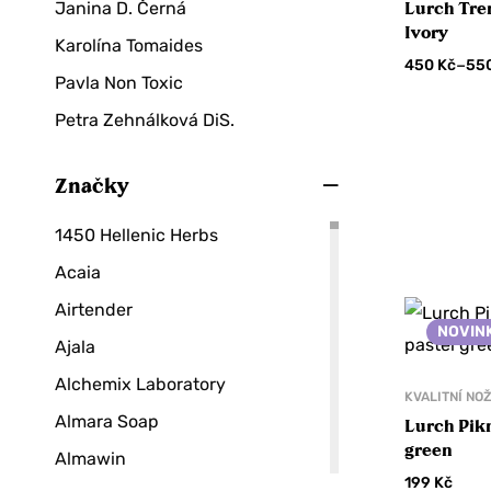
Janina D. Černá
Lurch Tre
Dětské čaje
Ivory
Karolína Tomaides
–
450
Kč
55
Matcha
Pavla Non Toxic
Zelené čaje
Petra Zehnálková DiS.
Chipsy a krekry
Čokolády
Značky
90 % a více
1450 Hellenic Herbs
Mléčné
Acaia
Plody v čokoládě
Airtender
Pralinky
NOVIN
Ajala
Delikatesy
Alchemix Laboratory
KVALITNÍ NO
Mořské řasy
Almara Soap
Lurch Pikn
Nakládané delikatesy
green
Almawin
Olivy
199
Kč