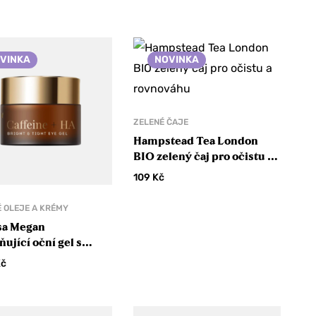
VINKA
NOVINKA
ZELENÉ ČAJE
Hampstead Tea London
BIO zelený čaj pro očistu a
rovnováhu
109
Kč
 OLEJE A KRÉMY
sa Megan
ňující oční gel s
em a kyselinou
Kč
onovou Caffeine +
ght & Tight Eye Gel