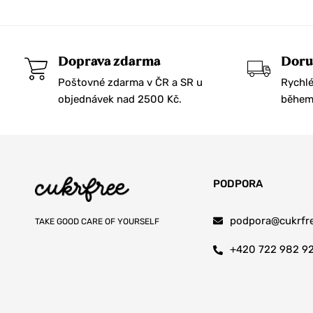
Krystaly
Gullfiskur
Nábytek
Hampstead Tea London
Nákupní tašky
Hej Organic
Doprava zdarma
Doru
Svíčky
Herbs Etc.
Poštovné zdarma v ČR a SR u
Rychlé
objednávek nad 2500 Kč.
během 
Vše z papíru
Herufek
Vykuřovadla
Hunter & Gather
Doplňky stravy
Hydrophil
Adaptogeny a extrakty
If you care
PODPORA
Aktivní uhlí
Ilado
podpora@cukrfre
Aminokyseliny
TAKE GOOD CARE OF YOURSELF
Incognito
Antioxidanty
Industra Coffee
+420 722 982 9
Bylinné doplňky
Inika
Elektrolyty
Innersense