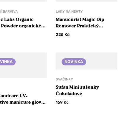
Í BARVIVA
LAKY NA NEHTY
c Labs Organic
Manucurist Magic Dip
 Powder organické
Remover Praktický
o
odlakovač
225
Kč
VINKA
NOVINKA
SVAČINKY
Šufan Mini sušenky
Čokoládové
Handcare UV-
tive manicure gloves
169
Kč
+