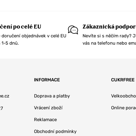
čení po celé EU
Zákaznická podpor
 doručení objednávek v celé EU
Nevíte si s něčím rady? 
1-5 dnů.
vás na telefonu nebo ema
INFORMACE
CUKRFREE
e.cz
Doprava a platby
Velkoobch
Vrácení zboží
Online por
27
Reklamace
Obchodní podmínky