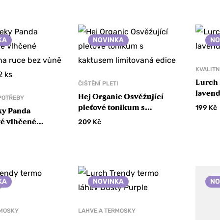
KA
NOVINKA
NO
KVALITN
Lurch 
ČIŠTĚNÍ PLETI
laven
Hej Organic Osvěžující
POTŘEBY
pleťové tonikum s
199
Kč
y Panda
kaktusem limitovaná edice
é vlhčené
209
Kč
na ruce bez vůně
2 ks
KA
NOVINKA
NO
RMOSKY
LAHVE A TERMOSKY