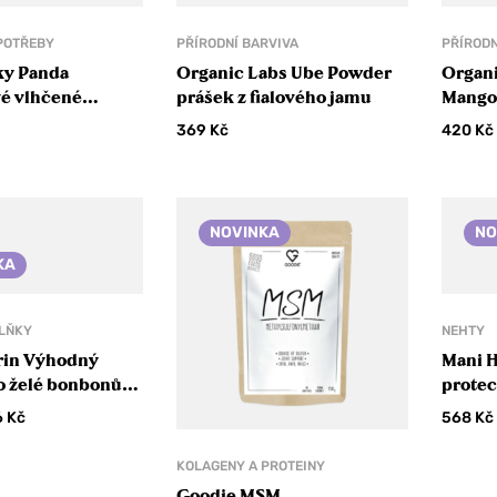
POTŘEBY
PŘÍRODNÍ BARVIVA
PŘÍRODN
y Panda
Organic Labs Ube Powder
Organi
é vlhčené
prášek z fialového jamu
Mango
a obličej
mang
369
Kč
420
Kč
NOVINKA
NO
KA
LŇKY
NEHTY
urin Výhodný
Mani 
o želé bonbonů
protec
xtra Strong
UPF50
6
Kč
568
Kč
KOLAGENY A PROTEINY
Goodie MSM