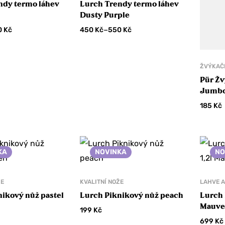
ndy termo láhev
Lurch Trendy termo láhev
Dusty Purple
–
0
Kč
450
Kč
550
Kč
ŽVÝKAČ
Pür Ž
Jumbo
malina
185
Kč
KA
NOVINKA
NO
ŽE
KVALITNÍ NOŽE
LAHVE 
ikový nůž pastel
Lurch Piknikový nůž peach
Lurch 
Mauve
199
Kč
699
Kč