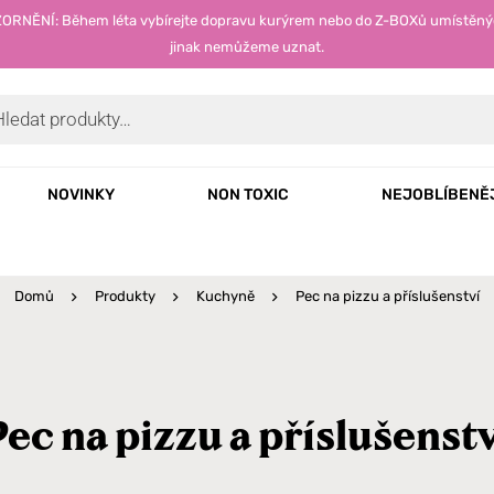
OZORNĚNÍ: Během léta vybírejte dopravu kurýrem nebo do Z-BOXů umístěný
jinak nemůžeme uznat.
NOVINKY
NON TOXIC
NEJOBLÍBENĚ
Domů
Produkty
Kuchyně
Pec na pizzu a příslušenství
Pec na pizzu a příslušenstv