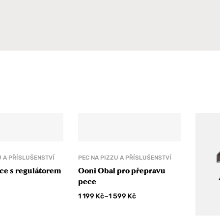
U A PŘÍSLUŠENSTVÍ
PEC NA PIZZU A PŘÍSLUŠENSTVÍ
ce s regulátorem
Ooni Obal pro přepravu
pece
–
1 199
Kč
1 599
Kč