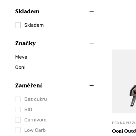
Péče o maminku
Skladem
Těhotenské boly
Dobroty
Skladem
Čaje
Značky
Bylinkové čaje
Černé čaje
Meva
Dětské čaje
Ooni
Matcha
Zelené čaje
Zaměření
Chipsy a krekry
Bez cukru
Čokolády
BIO
90 % a více
Carnivore
PEC NA PIZZ
Mléčné
Low Carb
Ooni Outd
Plody v čokoládě