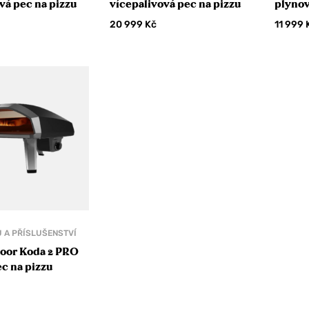
vá pec na pizzu
vícepalivová pec na pizzu
plynov
20 999
Kč
11 999
U A PŘÍSLUŠENSTVÍ
oor Koda 2 PRO
c na pizzu