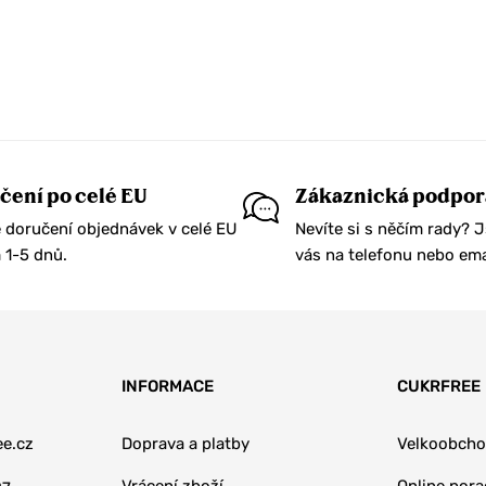
čení po celé EU
Zákaznická podpor
 doručení objednávek v celé EU
Nevíte si s něčím rady? 
1-5 dnů.
vás na telefonu nebo ema
INFORMACE
CUKRFREE
e.cz
Doprava a platby
Velkoobch
Vrácení zboží
Online por