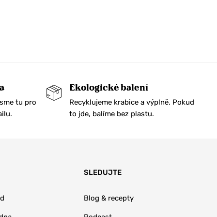
a
Ekologické balení
Jsme tu pro
Recyklujeme krabice a výplně. Pokud
ilu.
to jde, balíme bez plastu.
SLEDUJTE
od
Blog & recepty
adna
Podcast