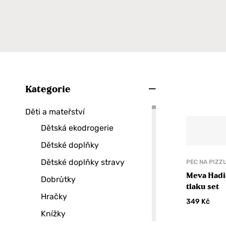
Kategorie
Děti a mateřství
Dětská ekodrogerie
Dětské doplňky
Dětské doplňky stravy
PEC NA PIZZ
Meva Hadi
Dobrůtky
tlaku set
Hračky
349
Kč
Knížky