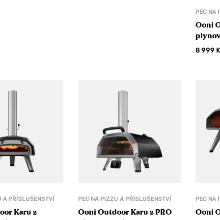
PEC NA 
Ooni O
plynov
8 999
U A PŘÍSLUŠENSTVÍ
PEC NA PIZZU A PŘÍSLUŠENSTVÍ
PEC NA 
oor Karu 2
Ooni Outdoor Karu 2 PRO
Ooni O