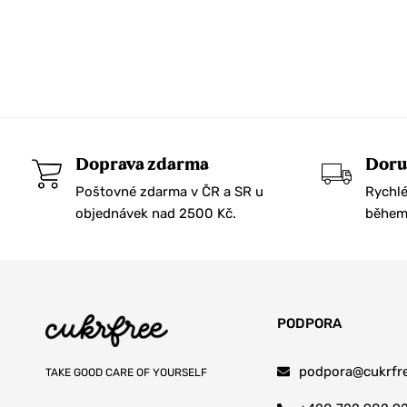
Kečupy a omáčky
Kokosové dobroty
Koření a bylinky
Mořské řasy
Oregano
Doprava zdarma
Doru
Pepř
Poštovné zdarma v ČR a SR u
Rychlé
Šafrán
objednávek nad 2500 Kč.
během 
Skořice a Tonka
Směs koření
Sůl
PODPORA
Vanilka
Marmelády a džemy
podpora@cukrfre
TAKE GOOD CARE OF YOURSELF
Maso a ryby