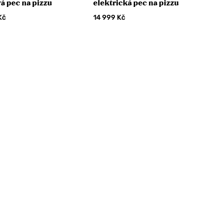
á pec na pizzu
elektrická pec na pizzu
Kč
14 999
Kč