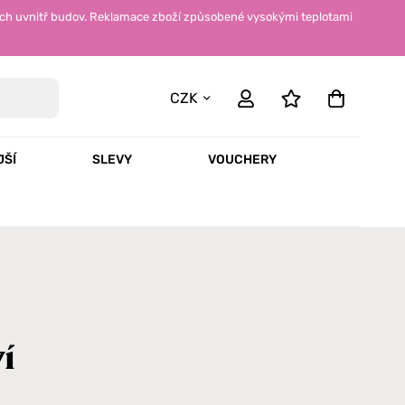
ch uvnitř budov. Reklamace zboží způsobené vysokými teplotami
CZK
JŠÍ
SLEVY
VOUCHERY
í