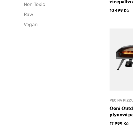
vícepalivo
Non Toxic
Pralinky
10 499
Kč
Raw
Delikatesy
Vegan
Mořské řasy
Nakládané delikatesy
Olivy
Sušené maso
Tyčinky
Fermentace
Káva a kakao
Alternativy kávy
PEC NA PIZZ
Ooni Outd
Ceremoniální kakao
plynová pe
Kakao
17 999
Kč
Káva