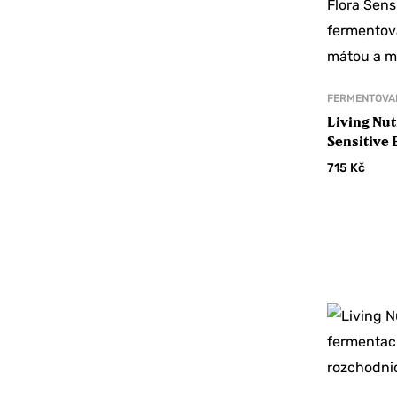
Nakládané ryby
Sušené maso
Sušené ryby
FERMENTOVA
Medy a sirupy
Living Nut
Mořské řasy
Sensitive
symbiotika
Mouky
715
Kč
meduňko
Nápoje
Oleje a octy
Ghí
Kokosové
Octy
Olivové
Olivy