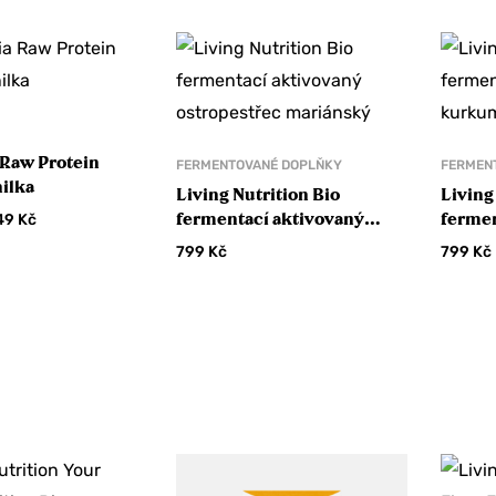
bjednávku?
RU SLEVU
 NE
Raw Protein
FERMENTOVANÉ DOPLŇKY
FERMEN
nilka
Living Nutrition Bio
Living
fermentací aktivovaný
fermen
49
Kč
ostropestřec mariánský
kurk
799
Kč
799
Kč