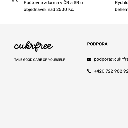
Poštovné zdarma v ČR a SR u
Rychlé
Žvýkačky bez aspartamu
objednávek nad 2500 Kč.
během 
Domov
Dekorace
Inspirační karty
PODPORA
Krystalové mlhy
Krystaly
podpora@cukrfre
TAKE GOOD CARE OF YOURSELF
Nábytek
+420 722 982 9
Nákupní tašky
Svíčky
Vše z papíru
Vykuřovadla
Doplňky stravy
Adaptogeny a extrakty