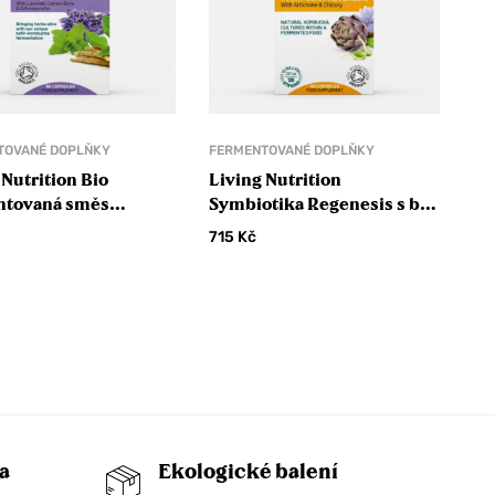
TOVANÉ DOPLŇKY
FERMENTOVANÉ DOPLŇKY
 Nutrition Bio
Living Nutrition
ntovaná směs
Symbiotika Regenesis s bio
ility
artyčokem a bio čekankou
715
Kč
a
Ekologické balení