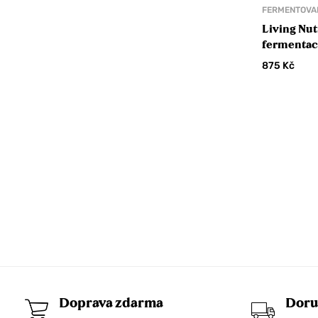
Olivový olej
FERMENTOVA
Olivy
Living Nut
fermentac
Tapenády
rozchodni
875
Kč
Ořechy a ořechové krémy
Granola
Krémy
Mouka
Ořechy
Přírodní barviva
Přírodní sůl
Čistá
Ochucená
Sušené ovoce a plody
Doprava zdarma
Doru
Svačinky