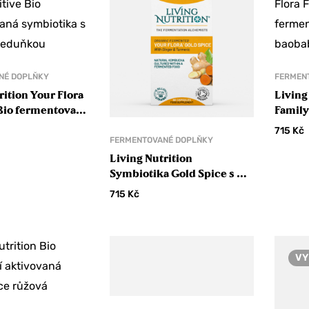
NÉ DOPLŇKY
FERMEN
rition Your Flora
Living
 Bio fermentovaná
Family
 s mátou a
symbio
715
Kč
u
baná
FERMENTOVANÉ DOPLŇKY
Living Nutrition
Symbiotika Gold Spice s bio
kurkumou a bio zázvorem
715
Kč
VY