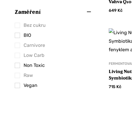
Vahva Q10
Pralinky
649
Kč
Zaměření
Delikatesy
Bez cukru
Mořské řasy
BIO
Nakládané delikatesy
Carnivore
Olivy
Low Carb
Sušené maso
FERMENTOVA
Non Toxic
Tyčinky
Living Nut
Raw
Symbiotika
Fermentace
fenyklem 
Vegan
715
Kč
Káva a kakao
Alternativy kávy
Ceremoniální kakao
Kakao
Chcete sle
Káva