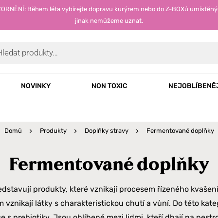
OZORNĚNÍ: Během léta vybírejte dopravu kurýrem nebo do Z-BOXů umístěný
jinak nemůžeme uznat.
NOVINKY
NON TOXIC
NEJOBLÍBENĚ
Domů
Produkty
Doplňky stravy
Fermentované doplňky
Fermentované doplňky
stavují produkty, které vznikají procesem řízeného kvašen
 vznikají látky s charakteristickou chutí a vůní. Do této kate
 s prebiotiky. Jsou oblíbené mezi lidmi, kteří dbají na pestr