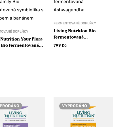
FERMENTOVANÉ DOPLŇKY
Living Nutrition Bio
TOVANÉ DOPLŇKY
fermentovaná
 Nutrition Your Flora
Ashwagandha
 Bio fermentovaná
799
Kč
tika s baobabem a
nem
PRODÁNO
VYPRODÁNO