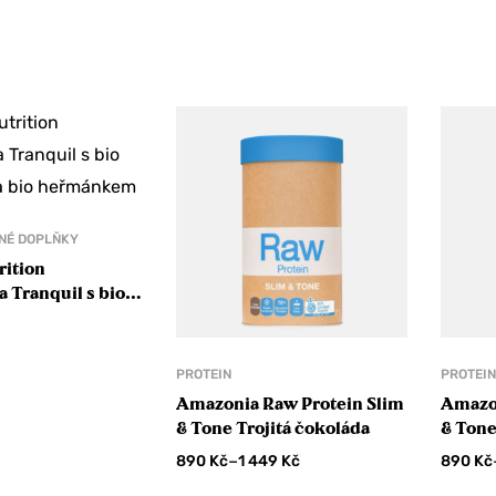
NÉ DOPLŇKY
rition
 Tranquil s bio
a bio heřmánkem
PROTEIN
PROTEI
Amazonia Raw Protein Slim
Amazon
& Tone Trojitá čokoláda
& Tone
vu 10 %
–
890
Kč
1 449
Kč
890
Kč