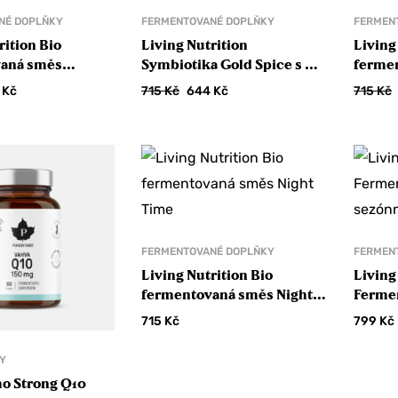
NÉ DOPLŇKY
FERMENTOVANÉ DOPLŇKY
FERMEN
rition Bio
Living Nutrition
Living
aná směs
Symbiotika Gold Spice s bio
ferme
ty ZLEVNĚNO
kurkumou a bio zázvorem
Tranqu
9
Kč
715
Kč
644
Kč
715
Kč
ZLEVNĚNO
ZLEV
FERMENTOVANÉ DOPLŇKY
FERMEN
Living Nutrition Bio
Living
fermentovaná směs Night
Ferme
Time
sezón
715
Kč
799
Kč
Y
o Strong Q10