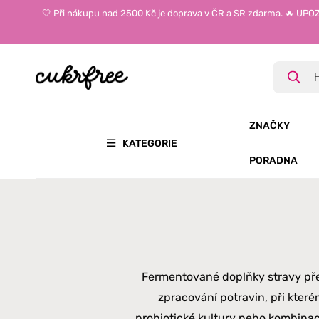
🤍 Při nákupu nad 2500 Kč je doprava v ČR a SR zdarma. 🔥 UP
ZNAČKY
KATEGORIE
PORADNA
Fermentované doplňky stravy před
zpracování potravin, při kterém
probiotické kultury nebo kombinace