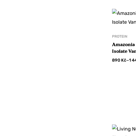
na svoji o
Kečupy a omáčky
Kokosové dobroty
ANO, BE
Koření a bylinky
Mořské řasy
PROTEIN
TEĎ
Amazonia 
Oregano
Isolate Va
Pepř
–
890
Kč
1 4
Šafrán
Skořice a Tonka
Směs koření
Sůl
Vanilka
Marmelády a džemy
Maso a ryby