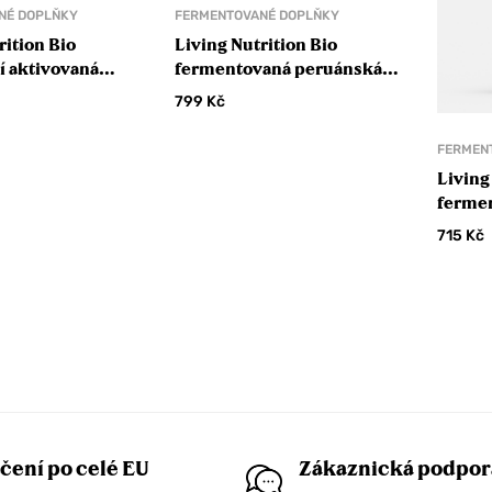
NÉ DOPLŇKY
FERMENTOVANÉ DOPLŇKY
rition Bio
Living Nutrition Bio
í aktivovaná
fermentovaná peruánská
ce růžová
Maca
799
Kč
FERMEN
Living
ferme
Tranqu
715
Kč
čení po celé EU
Zákaznická podpor