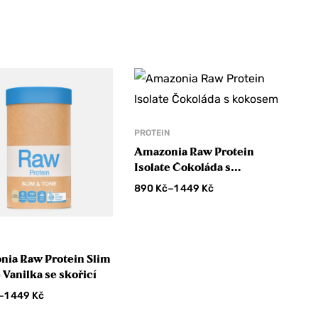
PROTEIN
Amazonia Raw Protein
Isolate Čokoláda s
kokosem
–
890
Kč
1 449
Kč
N
ia Raw Protein Slim
 Vanilka se skořicí
–
1 449
Kč