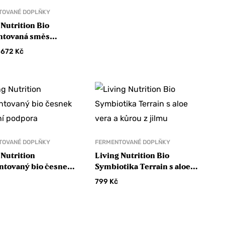
TOVANÉ DOPLŇKY
 Nutrition Bio
ntovaná směs
ility DMT 2.11.2026
672
Kč
NĚNO
TOVANÉ DOPLŇKY
FERMENTOVANÉ DOPLŇKY
 Nutrition
Living Nutrition Bio
ntovaný bio česnek
Symbiotika Terrain s aloe
ní podpora
vera a kůrou z jilmu
799
Kč