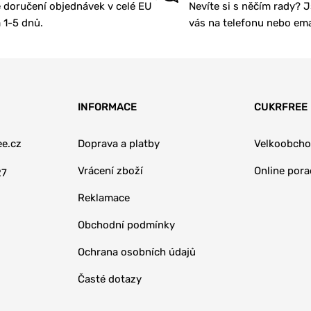
 doručení objednávek v celé EU
Nevíte si s něčím rady? 
1-5 dnů.
vás na telefonu nebo ema
INFORMACE
CUKRFREE
e.cz
Doprava a platby
Velkoobch
Vrácení zboží
Online por
27
Reklamace
Obchodní podmínky
Ochrana osobních údajů
Časté dotazy