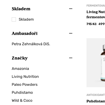
Péče o maminku
FERMENTOVA
Skladem
Těhotenské boly
Living Nut
fermentov
Dobroty
Skladem
Tranquili
715
Kč
49
Čaje
Ambasadoři
Bylinkové čaje
Černé čaje
Petra Zehnálková DiS.
Dětské čaje
Matcha
Značky
Zelené čaje
Amazonia
Chipsy a krekry
Living Nutrition
Čokolády
Paleo Powders
90 % a více
Puhdistamo
ANTIOXIDANT
Mléčné
Wild & Coco
Puhdistam
Plody v čokoládě