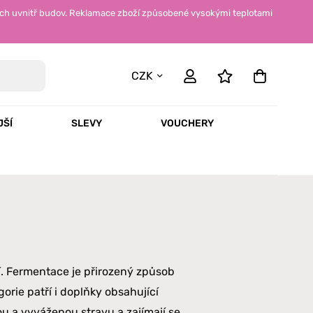
ch uvnitř budov. Reklamace zboží způsobené vysokými teplotami
CZK
JŠÍ
SLEVY
VOUCHERY
í. Fermentace je přirozený způsob
gorie patří i doplňky obsahující
ou a vyváženou stravu a zajímají se