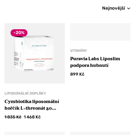
Nejnovější
-20%
VITAMÍNY
Puravia Labs Liposlim
podpora hubnutí
899
Kč
LIPOSOMÁLNÍ DOPLŇKY
Cymbiotika liposomální
hořčík L-threonát 30
sáčků DMT 07/2026
1 835
Kč
1 468
Kč
ZLEVNĚNO