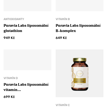
ANTIOXIDANTY
VITAMÍN B
Puravia Labs liposomální
Puravia Labs liposomální
glutathion
B-komplex
949
Kč
649
Kč
VITAMÍN D
Puravia Labs liposomální
vitamín
D3+K2+magnesium vegan
699
Kč
VITAMÍN C