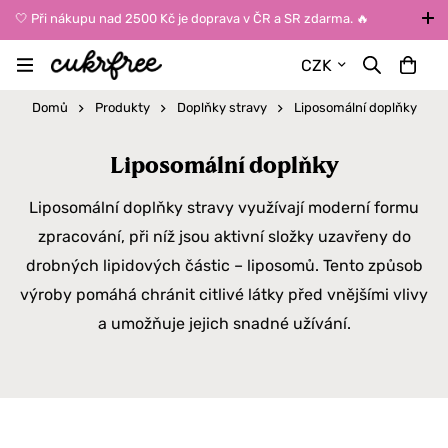
🤍 Při nákupu nad 2500 Kč je doprava v ČR a SR zdarma. 🔥
UPOZORNĚNÍ: Během léta vybírejte dopravu kurýrem nebo do Z-
CZK
BOXů umístěných uvnitř budov. Reklamace zboží způsobené
vysokými teplotami jinak nemůžeme uznat.
Domů
Produkty
Doplňky stravy
Liposomální doplňky
Liposomální doplňky
Liposomální doplňky stravy využívají moderní formu
zpracování, při níž jsou aktivní složky uzavřeny do
drobných lipidových částic – liposomů. Tento způsob
výroby pomáhá chránit citlivé látky před vnějšími vlivy
a umožňuje jejich snadné užívání.