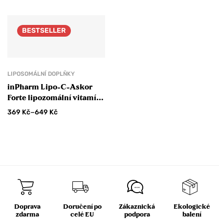
BESTSELLER
LIPOSOMÁLNÍ DOPLŇKY
inPharm Lipo-C-Askor
Forte lipozomální vitamín
C
–
369
Kč
649
Kč
Doprava
Doručení po
Zákaznická
Ekologické
zdarma
celé EU
podpora
balení