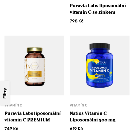
Puravia Labs liposomální
vitamín C se zinkem
798
Kč
Filtry
VITAMÍN C
VITAMÍN C
Puravia Labs liposomální
Natios Vitamin C
vitamín C PREMIUM
Liposomální 500 mg
749
Kč
619
Kč