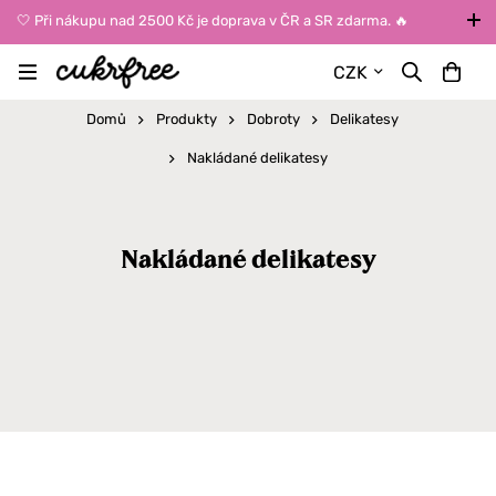
🤍 Při nákupu nad 2500 Kč je doprava v ČR a SR zdarma. 🔥
UPOZORNĚNÍ: Během léta vybírejte dopravu kurýrem nebo do Z-
CZK
BOXů umístěných uvnitř budov. Reklamace zboží způsobené
vysokými teplotami jinak nemůžeme uznat.
Domů
Produkty
Dobroty
Delikatesy
Nakládané delikatesy
Nakládané delikatesy