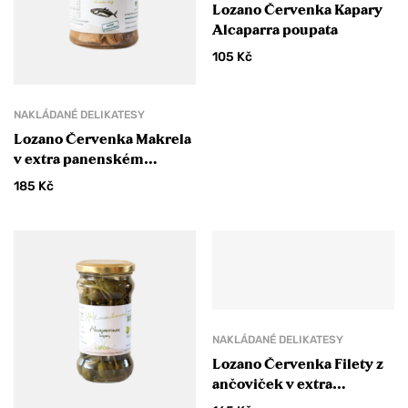
Lozano Červenka Kapary
Alcaparra poupata
105
Kč
NAKLÁDANÉ DELIKATESY
Lozano Červenka Makrela
v extra panenském
olivovém oleji
185
Kč
NAKLÁDANÉ DELIKATESY
Lozano Červenka Filety z
ančoviček v extra
panenském olivovém oleji