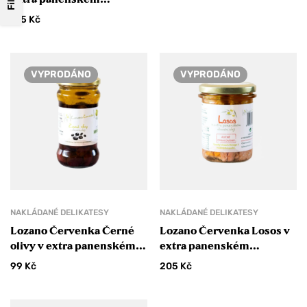
olivovém oleji Arbequina
145
Kč
ANO, BERU SLEVU
TEĎ NE
VYPRODÁNO
VYPRODÁNO
NAKLÁDANÉ DELIKATESY
NAKLÁDANÉ DELIKATESY
Lozano Červenka Černé
Lozano Červenka Losos v
olivy v extra panenském
extra panenském
olivovém oleji
olivovém oleji Arbequina
99
Kč
205
Kč