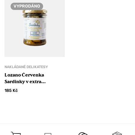
VYPRODÁNO
NAKLÁDANÉ DELIKATESY
Lozano Červenka
Sardinky v extra
panenském olivovém oleji
185
Kč