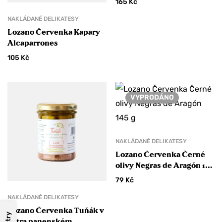
165
Kč
NAKLÁDANÉ DELIKATESY
Lozano Červenka Kapary
Alcaparrones
105
Kč
VYPRODÁNO
NAKLÁDANÉ DELIKATESY
Lozano Červenka Černé
olivy Negras de Aragón 145
g
79
Kč
Chcete slevu 10 %
NAKLÁDANÉ DELIKATESY
na svoji objednávku?
Lozano Červenka Tuňák v
Filtry
extra panenském