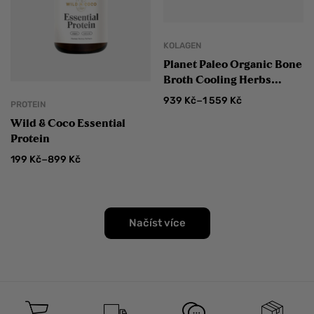
KOLAGEN
Planet Paleo Organic Bone
Broth Cooling Herbs
Hovězí vývar a protein na
–
939
Kč
1 559
Kč
PROTEIN
citlivé zažívání
Wild & Coco Essential
Protein
–
199
Kč
899
Kč
Načíst více