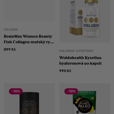
KOLAGEN
BrainMax Women Beauty
Fish Collagen mořský rybí
kolagen Naticol®
899
Kč
KOLAGENY A PROTEINY
Woldohealth Kyselina
hyaluronová 90 kapslí
990
Kč
-10%
-10%