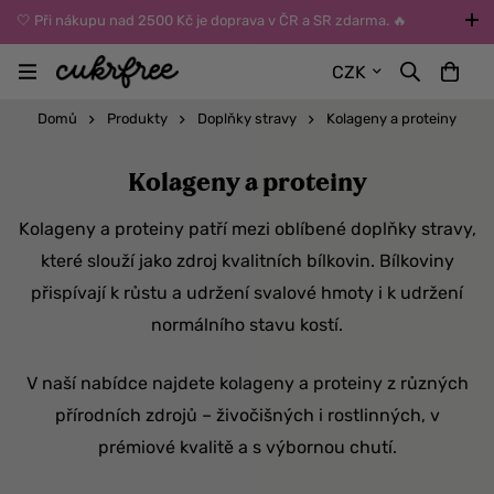
🤍 Při nákupu nad 2500 Kč je doprava v ČR a SR zdarma. 🔥
UPOZORNĚNÍ: Během léta vybírejte dopravu kurýrem nebo do Z-
CZK
BOXů umístěných uvnitř budov. Reklamace zboží způsobené
vysokými teplotami jinak nemůžeme uznat.
Domů
Produkty
Doplňky stravy
Kolageny a proteiny
Kolageny a proteiny
Kolageny a proteiny patří mezi oblíbené doplňky stravy,
které slouží jako zdroj kvalitních bílkovin. Bílkoviny
přispívají k růstu a udržení svalové hmoty i k udržení
normálního stavu kostí.
V naší nabídce najdete kolageny a proteiny z různých
přírodních zdrojů – živočišných i rostlinných, v
prémiové kvalitě a s výbornou chutí.