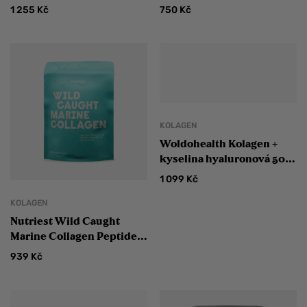
kolagen 300 g
Peptides Grass-Fed
1 255
Kč
750
Kč
Hydrolyzovaný hovězí
kolagen
KOLAGEN
Woldohealth Kolagen +
kyselina hyaluronová 500
g
1 099
Kč
KOLAGEN
Nutriest Wild Caught
Marine Collagen Peptides
Mořský kolagen z volně
939
Kč
žijících ryb