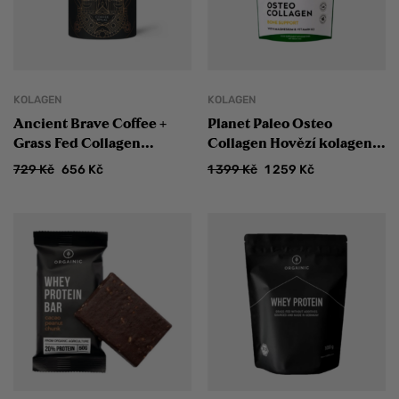
KOLAGEN
KOLAGEN
Ancient Brave Coffee +
Planet Paleo Osteo
Grass Fed Collagen
Collagen Hovězí kolagen
ZLEVNĚNO
pro kosti, vaziva a štítnou
729
Kč
656
Kč
1 399
Kč
1 259
Kč
žlázu ZLEVNĚNO