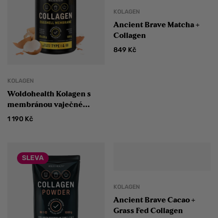
KOLAGEN
Ancient Brave Matcha +
Collagen
849
Kč
KOLAGEN
Woldohealth Kolagen s
membránou vaječné
skořápky 500 g
1 190
Kč
SLEVA
KOLAGEN
Ancient Brave Cacao +
Grass Fed Collagen