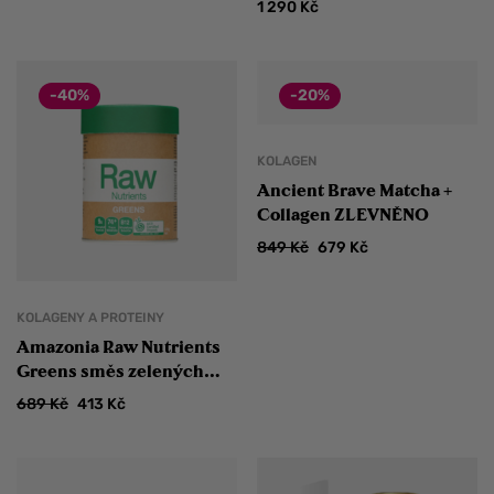
1 290
Kč
-40%
-20%
KOLAGEN
Ancient Brave Matcha +
Collagen ZLEVNĚNO
849
Kč
679
Kč
KOLAGENY A PROTEINY
Amazonia Raw Nutrients
Greens směs zelených
superpotravin 120 g
689
Kč
413
Kč
ZLEVNĚNO