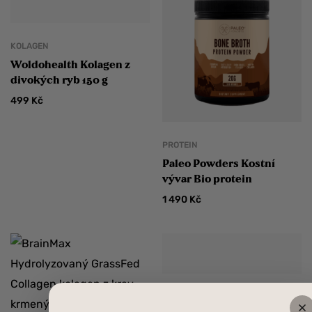
KOLAGEN
Woldohealth Kolagen z
divokých ryb 150 g
499
Kč
PROTEIN
Paleo Powders Kostní
vývar Bio protein
1 490
Kč
PROTEIN