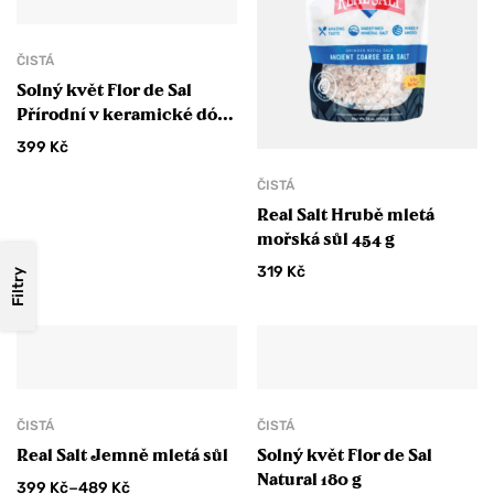
ČISTÁ
Solný květ Flor de Sal
Přírodní v keramické dóze
100 g
399
Kč
ČISTÁ
Real Salt Hrubě mletá
Chcete slevu 10 %
mořská sůl 454 g
na svoji objednávku?
319
Kč
Filtry
ANO, BERU SLEVU
TEĎ NE
ČISTÁ
ČISTÁ
Real Salt Jemně mletá sůl
Solný květ Flor de Sal
Natural 180 g
–
399
Kč
489
Kč