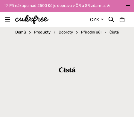
🤍 Při nákupu nad 2500 Kč je doprava v ČR a SR zdarma. 🔥
UPOZORNĚNÍ: Během léta vybírejte dopravu kurýrem nebo do Z-
CZK
BOXů umístěných uvnitř budov. Reklamace zboží způsobené
vysokými teplotami jinak nemůžeme uznat.
Domů
Produkty
Dobroty
Přírodní sůl
Čistá
Čistá