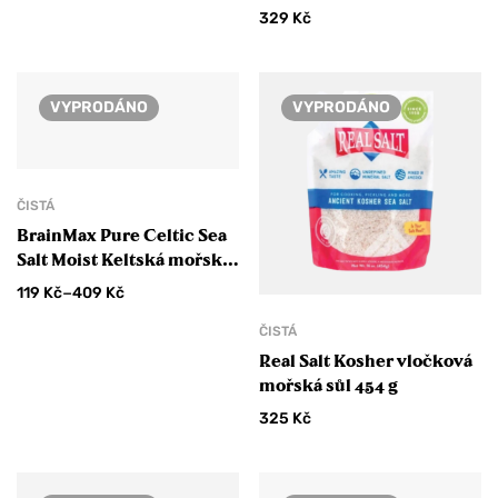
329
Kč
VYPRODÁNO
VYPRODÁNO
ČISTÁ
BrainMax Pure Celtic Sea
Salt Moist Keltská mořská
sůl vlhká
–
119
Kč
409
Kč
ČISTÁ
Real Salt Kosher vločková
mořská sůl 454 g
325
Kč