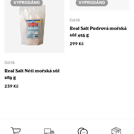
VYPRODÁNO
VYPRODÁNO
ČISTÁ
Real Salt Pudrová mořská
sůl 425 g
299
Kč
ČISTÁ
Real Salt Néti mořská sůl
283 g
239
Kč