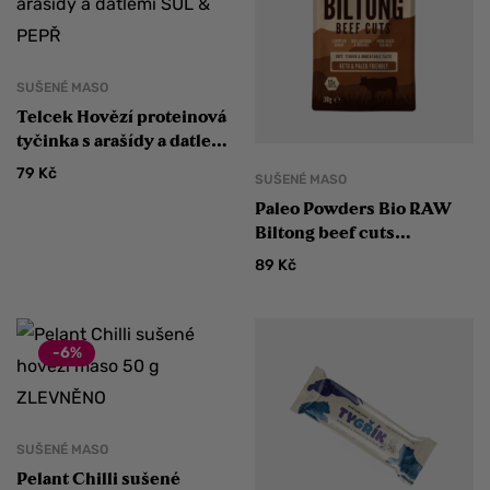
SUŠENÉ MASO
Telcek Hovězí proteinová
tyčinka s arašídy a datlemi
SŮL & PEPŘ
79
Kč
SUŠENÉ MASO
Paleo Powders Bio RAW
Biltong beef cuts
EU/hovězí 30 g
89
Kč
-6%
SUŠENÉ MASO
Pelant Chilli sušené