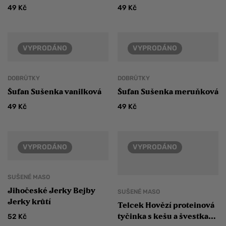
49
Kč
49
Kč
VYPRODÁNO
VYPRODÁNO
DOBRŮTKY
DOBRŮTKY
Šufan Sušenka vanilková
Šufan Sušenka meruňková
49
Kč
49
Kč
VYPRODÁNO
VYPRODÁNO
SUŠENÉ MASO
Jihočeské Jerky Bejby
SUŠENÉ MASO
Jerky krůtí
Telcek Hovězí proteinová
tyčinka s kešu a švestkami
52
Kč