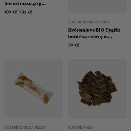
hovězí maso 50 g
ZLEVNĚNO
109
Kč
102
Kč
SUŠENÉ OVOCE A PLODY
Květomluva BIO Tygřík
borůvka s černým
rybízem
39
Kč
SUŠENÉ OVOCE A PLODY
SUŠENÉ MASO