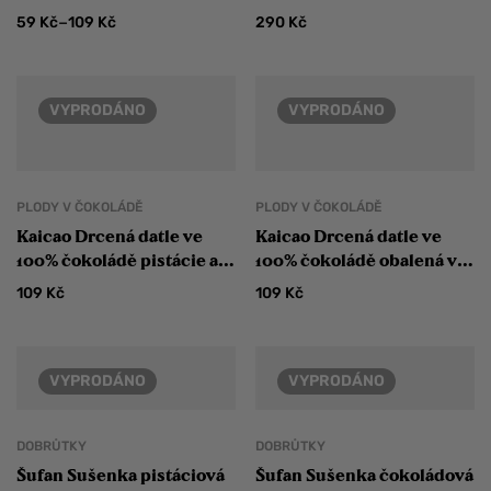
–
59
Kč
109
Kč
290
Kč
VYPRODÁNO
VYPRODÁNO
PLODY V ČOKOLÁDĚ
PLODY V ČOKOLÁDĚ
Kaicao Drcená datle ve
Kaicao Drcená datle ve
100% čokoládě pistácie a
100% čokoládě obalená v
solný květ paprikový
sezamu
109
Kč
109
Kč
VYPRODÁNO
VYPRODÁNO
DOBRŮTKY
DOBRŮTKY
Šufan Sušenka pistáciová
Šufan Sušenka čokoládová