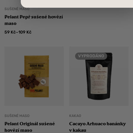
SUŠENÉ MASO
Pelant Pepř sušené hovězí
maso
–
59
Kč
109
Kč
VYPRODÁNO
SUŠENÉ MASO
KAKAO
Pelant Originál sušené
Cacayo Arhuaco banánky
hovězí maso
v kakau