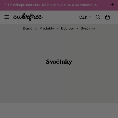
🤍 Při nákupu nad 2500 Kč je doprava v ČR a SR zdarma. 🔥
UPOZORNĚNÍ: Během léta vybírejte dopravu kurýrem nebo do Z-
CZK
BOXů umístěných uvnitř budov. Reklamace zboží způsobené
vysokými teplotami jinak nemůžeme uznat.
Domů
Produkty
Dobroty
Svačinky
Svačinky