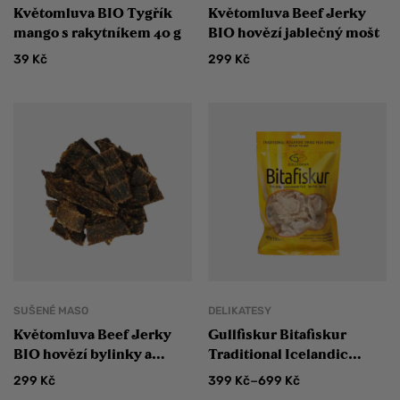
Květomluva BIO Tygřík
Květomluva Beef Jerky
mango s rakytníkem 40 g
BIO hovězí jablečný mošt
39
Kč
299
Kč
SUŠENÉ MASO
DELIKATESY
Květomluva Beef Jerky
Gullfiskur Bitafiskur
BIO hovězí bylinky a
Traditional Icelandic
zelenina
Dried Fish Jerky
–
299
Kč
399
Kč
699
Kč