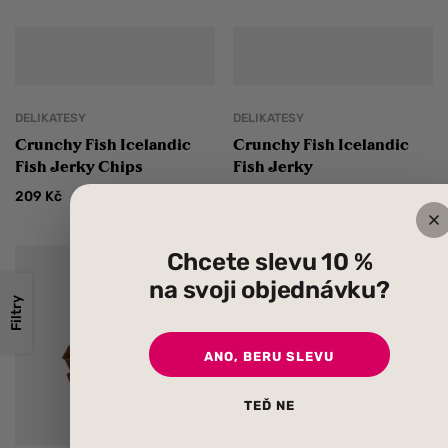
DELIKATESY
DELIKATESY
Crunchy Fish Icelandic
Crunchy Fish Icelandic
Fish Jerky Chips
Fish Jerky
209
Kč
209
Kč
Chcete slevu 10 %
na svoji objednávku?
Filtry
SUŠENÉ MASO
ANO, BERU SLEVU
Pelant Chilli sušené
hovězí maso
TEĎ NE
–
59
Kč
109
Kč