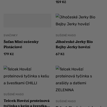
159
Kč
SVAČINKY
SUŠENÉ MASO
Šufan Mini sušenky
Jihočeské Jerky Bio
Pistáciové
Bejby Jerky hovězí
179
Kč
67
Kč
SUŠENÉ MASO
Telcek Hovězí proteinová
SUŠENÉ MASO
tyčinka s kešu a švestkami