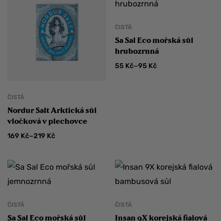
ČISTÁ
Sa Sal Eco mořská sůl
hrubozrnná
–
55
Kč
95
Kč
ČISTÁ
Nordur Salt Arktická sůl
vločková v plechovce
–
169
Kč
219
Kč
ČISTÁ
ČISTÁ
Sa Sal Eco mořská sůl
Insan 9X korejská fialová