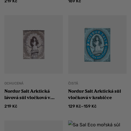
219
Kč
169
Kč
OCHUCENÁ
ČISTÁ
Nordur Salt Arktická
Nordur Salt Arktická sůl
lávová sůl vločková v
vločková v krabičce
plechovce 100 g
–
219
Kč
129
Kč
159
Kč