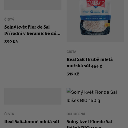
ČISTÁ
Solný květ Flor de Sal
Přírodní v keramické dóze
100 g
399
Kč
ČISTÁ
Real Salt Hrubě mletá
mořská sůl 454 g
319
Kč
ČISTÁ
OCHUCENÁ
Real Salt Jemně mletá sůl
Solný květ Flor de Sal
Ibišek BIO 150 g