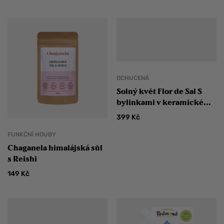
OCHUCENÁ
Solný květ Flor de Sal S
bylinkami v keramické
dóze 100 g
399
Kč
FUNKČNÍ HOUBY
Chaganela himalájská sůl
s Reishi
149
Kč