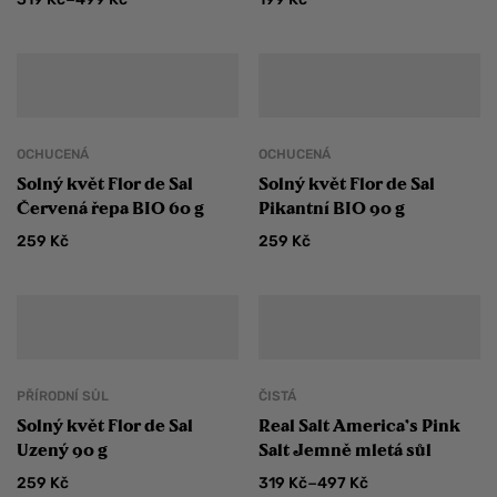
OCHUCENÁ
OCHUCENÁ
Solný květ Flor de Sal
Solný květ Flor de Sal
Červená řepa BIO 60 g
Pikantní BIO 90 g
259
Kč
259
Kč
PŘÍRODNÍ SŮL
ČISTÁ
Solný květ Flor de Sal
Real Salt America’s Pink
Uzený 90 g
Salt Jemně mletá sůl
–
259
Kč
319
Kč
497
Kč