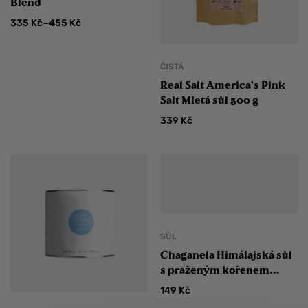
Blend
–
335
Kč
455
Kč
ČISTÁ
Real Salt America’s Pink
Salt Mletá sůl 500 g
339
Kč
SŮL
Chaganela Himálajská sůl
s praženým kořenem
pampelišky
149
Kč