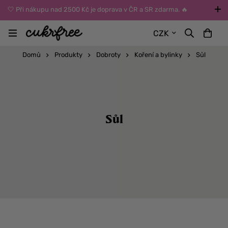
🤍 Při nákupu nad 2500 Kč je doprava v ČR a SR zdarma. 🔥
UPOZORNĚNÍ: Během léta vybírejte dopravu kurýrem nebo do Z-
CZK
BOXů umístěných uvnitř budov. Reklamace zboží způsobené
vysokými teplotami jinak nemůžeme uznat.
Domů
Produkty
Dobroty
Koření a bylinky
Sůl
Sůl