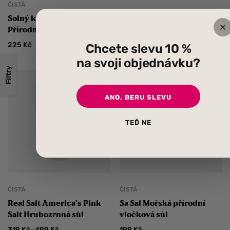
ČISTÁ
Solný květ Flor de Sal
Přírodní 90 g
225
Kč
Chcete slevu 10 %
na svoji objednávku?
Filtry
ANO, BERU SLEVU
TEĎ NE
ČISTÁ
ČISTÁ
Real Salt America’s Pink
Sa Sal Mořská přírodní
Salt Hrubozrnná sůl
vločková sůl
–
319
Kč
499
Kč
199
Kč