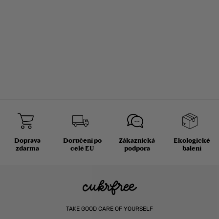
poupata
Doprava
Doručení po
Zákaznická
Ekologické
zdarma
celé EU
podpora
balení
TAKE GOOD CARE OF YOURSELF