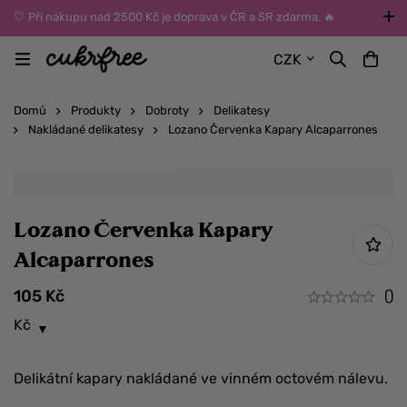
🤍 Při nákupu nad 2500 Kč je doprava v ČR a SR zdarma. 🔥
UPOZORNĚNÍ: Během léta vybírejte dopravu kurýrem nebo do Z-
CZK
BOXů umístěných uvnitř budov. Reklamace zboží způsobené
vysokými teplotami jinak nemůžeme uznat.
Domů
Produkty
Dobroty
Delikatesy
Nakládané delikatesy
Lozano Červenka Kapary Alcaparrones
Lozano Červenka Kapary
Alcaparrones
105
Kč
()
Kč
Delikátní kapary nakládané ve vinném octovém nálevu.