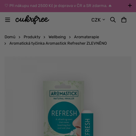
🤍 Při nákupu nad 2500 Kč je doprava v ČR a SR zdarma. 🔥
UPOZORNĚNÍ: Během léta vybírejte dopravu kurýrem nebo do Z-
CZK
BOXů umístěných uvnitř budov. Reklamace zboží způsobené
vysokými teplotami jinak nemůžeme uznat.
Domů
Produkty
Wellbeing
Aromaterapie
Aromatická tyčinka Aromastick Refresher ZLEVNĚNO