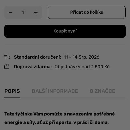
Přidat do košíku
Koupit nyní
Standardní doručení:
11 - 14 Srp, 2026
Doprava zdarma:
Objednávky nad
2 500
Kč
POPIS
DALŠÍ INFORMACE
O ZNAČCE
R
Tato tyčinka Vám pomůže s navozením potřebné
energie a síly, ať už při sportu, v práci či doma.