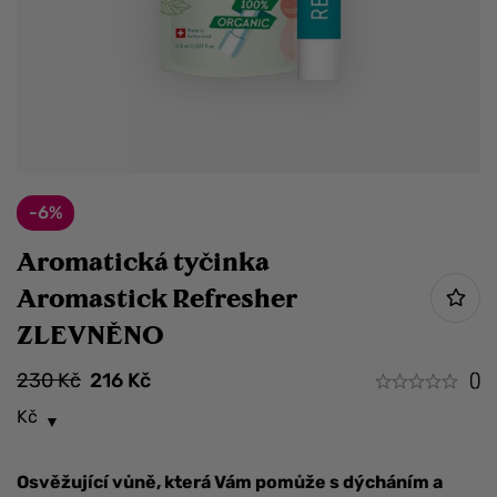
-6%
Aromatická tyčinka
Aromastick Refresher
ZLEVNĚNO
230
Kč
216
Kč
()
Kč
Osvěžující vůně, která Vám pomůže s dýcháním a