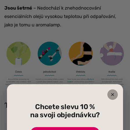
Jsou šetrné
– Nedochází k znehodnocování
esenciálních olejů vysokou teplotou při odpařování,
jako je tomu u aromalamp.
Technologie speciálního obalu
Chcete slevu 10 %
na svoji objednávku?
Centrálně umístěný filtr
uvnitř trubičky zaručuje