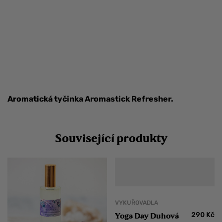
Aromatická tyčinka Aromastick Refresher.
Související produkty
VYKUŘOVADLA
290
Kč
Yoga Day Duhová