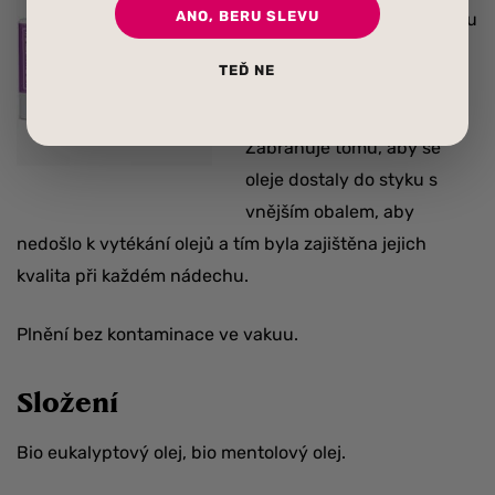
ANO, BERU SLEVU
perfektní proudění vzduchu
a maximální absorpci
TEĎ NE
molekul vůní s každým
nádechem.
Zabraňuje tomu, aby se
oleje dostaly do styku s
vnějším obalem, aby
nedošlo k vytékání olejů a tím byla zajištěna jejich
kvalita při každém nádechu.
Plnění bez kontaminace ve vakuu.
Složení
Bio eukalyptový olej, bio mentolový olej.