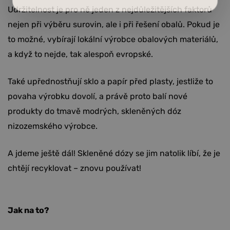
Udržitelnost je pro ně jeden z nejdůležitějších faktorů
nejen při výběru surovin, ale i při řešení obalů. Pokud je
to možné, vybírají lokální výrobce obalových materiálů,
a když to nejde, tak alespoň evropské.
Také upřednostňují sklo a papír před plasty, jestliže to
povaha výrobku dovolí, a právě proto balí nové
produkty do tmavě modrých, skleněných dóz
nizozemského výrobce.
A jdeme ještě dál! Skleněné dózy se jim natolik líbí, že je
chtějí recyklovat – znovu používat!
Jak na to?