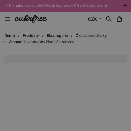
🤍 Při nákupu nad 2500 Kč je doprava v ČR a SR zdarma. 🔥
UPOZORNĚNÍ: Během léta vybírejte dopravu kurýrem nebo do Z-
CZK
BOXů umístěných uvnitř budov. Reklamace zboží způsobené
vysokými teplotami jinak nemůžeme uznat.
Domů
Produkty
Ekodrogerie
Čisticí prostředky
Alchemix Laboratory Mydloš borovice