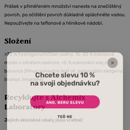
Prášek v přiměřeném množství naneste na znečištěný
povrch, po očištění povrch důkladně opláchněte vodou.
Nepoužívejte na teflonové a hliníkové nádobí.
Složení
>
30 % hydrogenuhličitan sodný, 15-30 % kokosové
mýdlo s citrátem sodným,
<5 % esenciální olej z
borovice (Pinus sylvestris leaf oil, potenciální alergeny:
Chcete slevu 10 %
linalool, limonene).
na svoji objednávku?
Recyklujte s Alchemix
ANO, BERU SLEVU
Laboratory
TEĎ NE
Jejich skleněné obaly jsou vratné!