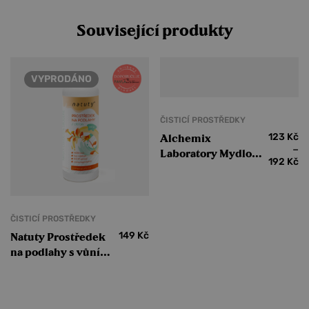
Související produkty
VYPRODÁNO
ČISTICÍ PROSTŘEDKY
123
Kč
Alchemix
–
Laboratory Mydloš
192
Kč
bez parfemace
ČISTICÍ PROSTŘEDKY
149
Kč
Natuty Prostředek
na podlahy s vůní
citronu