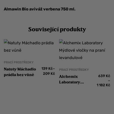
Almawin Bio aviváž verbena 750 ml.
Související produkty
PRACÍ PROSTŘEDKY
–
139
Kč
Natuty Máchadlo
PRACÍ PROSTŘEDKY
209
Kč
prádla bez vůně
639
Kč
Alchemix
–
Laboratory
1 182
Kč
Mýdlové vločky na
praní levandulové