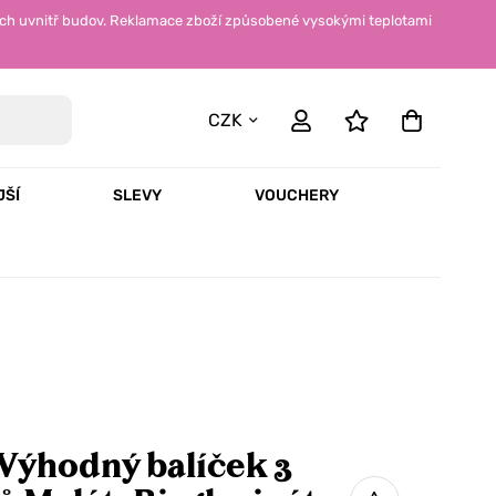
ch uvnitř budov. Reklamace zboží způsobené vysokými teplotami
CZK
JŠÍ
SLEVY
VOUCHERY
Výhodný balíček 3