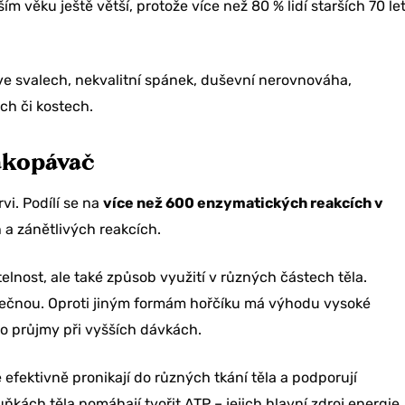
ším věku ještě větší, protože více než 80 % lidí starších 70 le
ve svalech, nekvalitní spánek, duševní nerovnováha,
ch či kostech.
akopávač
vi. Podílí se na
více než 600 enzymatických reakcích v
h a zánětlivých reakcích.
telnost, ale také způsob využití v různých částech těla.
blečnou. Oproti jiným formám hořčíku má výhodu vysoké
vu 10 %
bo průjmy při vyšších dávkách.
bjednávku?
efektivně pronikají do různých tkání těla a podporují
kách těla pomáhají tvořit ATP – jejich hlavní zdroj energie.