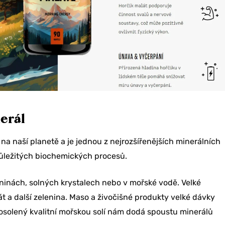
nerál
 na naší planetě a je jednou z nejrozšířenějších minerálních
 důležitých biochemických procesů.
rninách, solných krystalech nebo v mořské vodě. Velké
t a další zelenina. Maso a živočišné produkty velké dávky
 osolený kvalitní mořskou solí nám dodá spoustu minerálů