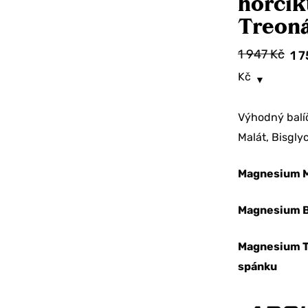
hořčík
Treoná
1 947
Kč
1 
Kč
Výhodný balí
Malát, Bisgly
Magnesium M
Magnesium B
Magnesium Tr
spánku