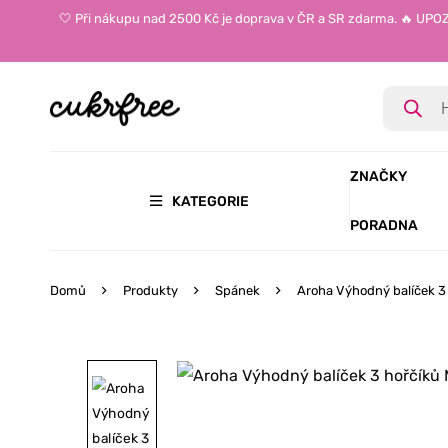
🤍 Při nákupu nad 2500 Kč je doprava v ČR a SR zdarma. 🔥 UP
ZNAČKY
KATEGORIE
PORADNA
Domů
Produkty
Spánek
Aroha Výhodný balíček 3 h