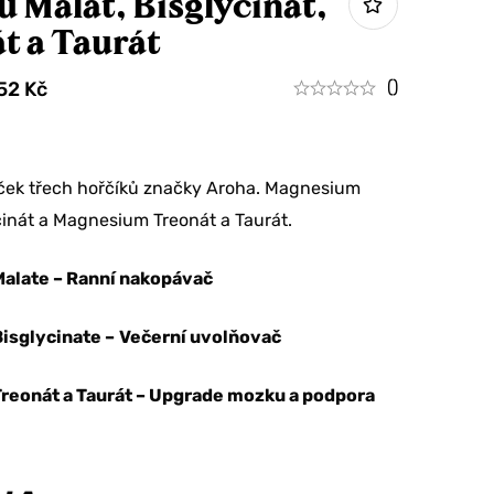
ů Malát, Bisglycinát,
t a Taurát
()
752
Kč
ček třech hořčíků značky Aroha. Magnesium
cinát a Magnesium Treonát a Taurát.
alate – Ranní nakopávač
isglycinate –
Večerní uvolňovač
eonát a Taurát – Upgrade mozku a podpora