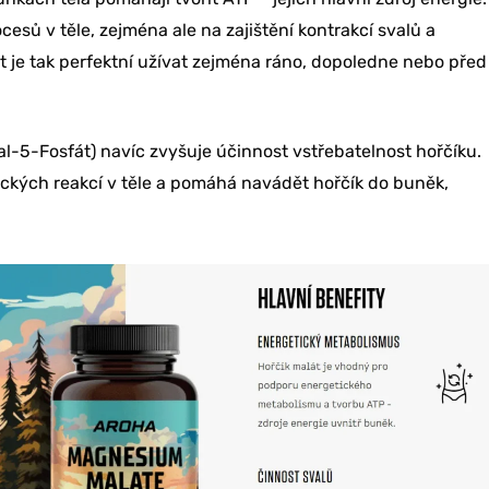
esů v těle, zejména ale na zajištění kontrakcí svalů a
RU SLEVU
t je tak perfektní užívat zejména ráno, dopoledne nebo před
 NE
al-5-Fosfát) navíc zvyšuje účinnost vstřebatelnost hořčíku.
ických reakcí v těle a pomáhá navádět hořčík do buněk,