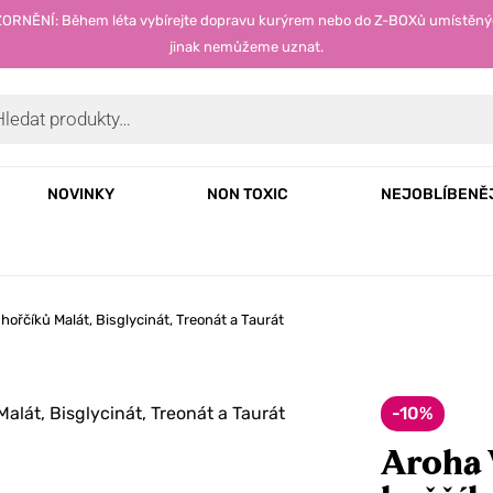
OZORNĚNÍ: Během léta vybírejte dopravu kurýrem nebo do Z-BOXů umístěný
jinak nemůžeme uznat.
NOVINKY
NON TOXIC
NEJOBLÍBENĚ
ořčíků Malát, Bisglycinát, Treonát a Taurát
-10%
Aroha 