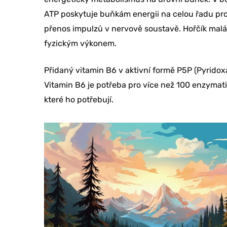
ATP poskytuje buňkám energii na celou řadu proc
ANO, BE
přenos impulzů v nervově soustavě. Hořčík malá
TEĎ
fyzickým výkonem.
Přidaný vitamin B6 v aktivní formě P5P (Pyridox
Vitamin B6 je potřeba pro více než 100 enzymat
které ho potřebují.