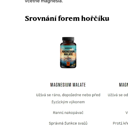
včetně magnesia.
Srovnání forem hořčíku