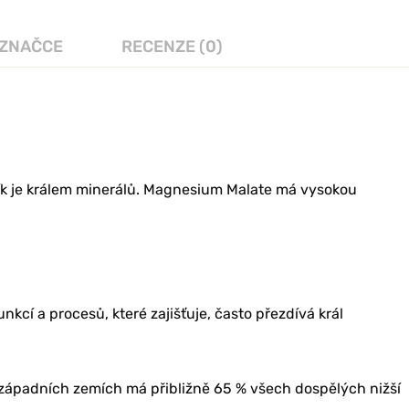
 ZNAČCE
RECENZE (0)
čík je králem minerálů. Magnesium Malate má vysokou
unkcí a procesů, které zajišťuje, často přezdívá král
 V západních zemích má přibližně 65 % všech dospělých nižší