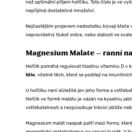
než optimální příjem hořčíku. Toto číslo je ve vyš
nepřijímá dostatečné množství.
Nejčastějším projevem nedostatku bývají křeče 
nepravidelný tlukot srdce, nebo slabost ve svale
Magnesium Malate – ranní n
Hořčík pomáhá regulovat hladinu vitaminu D v kr
těle
, včetně těch, které se podílejí na imunitníc
U hořčíku není důležitá jen jeho forma a vstřeba
Hořčík ve formě malátu je vázán na kyselinu ja
Chcete sle
vstřebatelnosti a nezpůsobuje trávicí obtíže ne
na svoji o
Magnesium malát naopak patří mezi formy, které 
energetický metabolismus na úrovni buněk. V buň