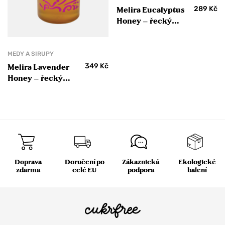
289
Kč
Melira Eucalyptus
Honey – řecký
eukalyptový med
MEDY A SIRUPY
349
Kč
Melira Lavender
Honey – řecký
levandulový med
450 g
Doprava
Doručení po
Zákaznická
Ekologické
zdarma
celé EU
podpora
balení