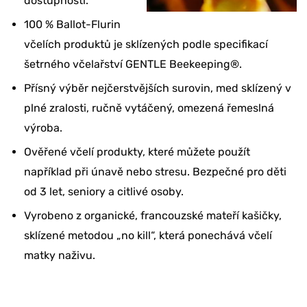
dostupnosti.
100 % Ballot-Flurin
včelích produktů je sklízených podle specifikací
šetrného včelařství GENTLE Beekeeping®.
Přísný výběr nejčerstvějších surovin, med sklízený v
plné zralosti, ručně vytáčený, omezená řemeslná
výroba.
Ověřené včelí produkty, které můžete použít
například při únavě nebo stresu. Bezpečné pro děti
od 3 let, seniory a citlivé osoby.
Vyrobeno z organické, francouzské mateří kašičky,
sklízené metodou „no kill“, která ponechává včelí
matky naživu.
Chcete slevu 10 %
na svoji objednávku?