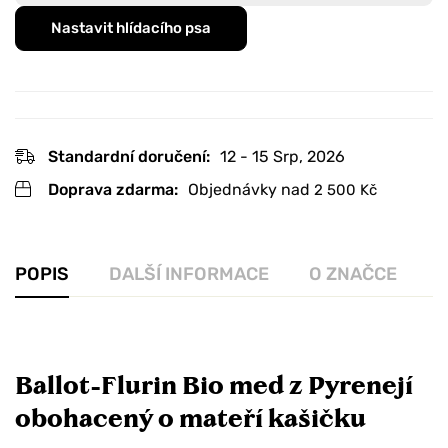
Nastavit hlídacího psa
Standardní doručení:
12 - 15 Srp, 2026
Doprava zdarma:
Objednávky nad
2 500
Kč
POPIS
DALŠÍ INFORMACE
O ZNAČCE
R
Ballot-Flurin Bio med z Pyrenejí
obohacený o mateří kašičku