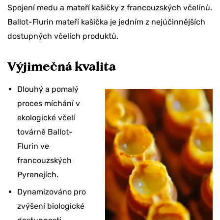
Spojení medu a mateří kašičky z francouzských včelínů.
Ballot-Flurin mateří kašička je jedním z nejúčinnějších
dostupných včelích produktů.
Výjimečná kvalita
Dlouhý a pomalý
p
roces míchání v
ekologické včelí
továrně Ballot-
Flurin ve
francouzských
Pyrenejích.
Dynamizováno pro
zvýšení biologické