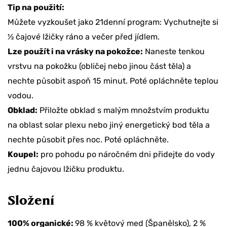
T
ip na
použití:
Můžete vyzkoušet jako 21denní program: Vychutnejte si
½ čajové lžičky ráno a večer před jídlem.
Lze použít i na vrásky na pokožce
:
Naneste tenkou
vrstvu na pokožku (obličej nebo jinou část těla) a
nechte působit aspoň 15 minut. Poté opláchněte teplou
vodou.
Obklad:
Přiložte obklad s malým množstvím produktu
na oblast solar plexu nebo jiný energetický bod těla a
nechte působit přes noc. Poté opláchněte.
Koupel:
pro pohodu po náročném dni přidejte do vody
jednu čajovou lžičku produktu.
Složení
100% organické:
98 % květový med (Španělsko), 2 %