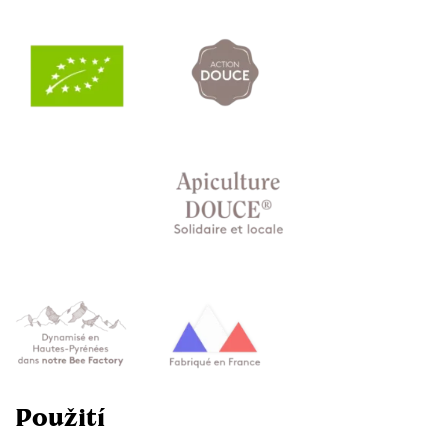
ANO, BERU SLEVU
TEĎ NE
Použití