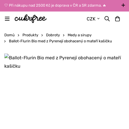
🤍 Při nákupu nad 2500 Kč je doprava v ČR a SR zdarma. 🔥
UPOZORNĚNÍ: Během léta vybírejte dopravu kurýrem nebo do Z-
CZK
BOXů umístěných uvnitř budov. Reklamace zboží způsobené
vysokými teplotami jinak nemůžeme uznat.
Domů
Produkty
Dobroty
Medy a sirupy
Ballot-Flurin Bio med z Pyrenejí obohacený o mateří kašičku