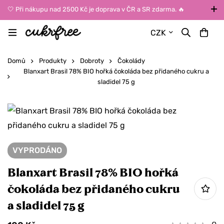
🤍 Při nákupu nad 2500 Kč je doprava v ČR a SR zdarma. 🔥
UPOZORNĚNÍ: Během léta vybírejte dopravu kurýrem nebo do Z-
CZK
BOXů umístěných uvnitř budov. Reklamace zboží způsobené
vysokými teplotami jinak nemůžeme uznat.
Domů
Produkty
Dobroty
Čokolády
Blanxart Brasil 78% BIO hořká čokoláda bez přidaného cukru a
sladidel 75 g
VYPRODÁNO
Blanxart Brasil 78% BIO hořká
čokoláda bez přidaného cukru
a sladidel 75 g