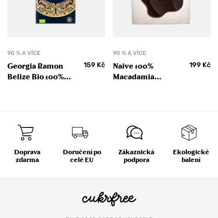
90 % A VÍCE
90 % A VÍCE
159
Kč
199
Kč
Georgia Ramon
Naive 100%
Belize Bio 100%
Macadamia
hořká čokoláda 50 g
čokoládová tabulka
bez cukru
Doprava
Doručení po
Zákaznická
Ekologické
zdarma
celé EU
podpora
balení