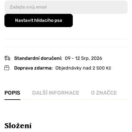
Nastavit hlídacího psa
Standardní doručení:
09 - 12 Srp, 2026
Doprava zdarma:
Objednávky nad
2 500
Kč
POPIS
DALŠÍ INFORMACE
O ZNAČCE
R
Složení