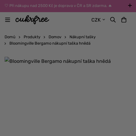
🤍 Při nákupu nad 2500 Kč je doprava v ČR a SR zdarma. 🔥
UPOZORNĚNÍ: Během léta vybírejte dopravu kurýrem nebo do Z-
CZK
BOXů umístěných uvnitř budov. Reklamace zboží způsobené
vysokými teplotami jinak nemůžeme uznat.
Domů
Produkty
Domov
Nákupní tašky
Bloomingville Bergamo nákupní taška hnědá