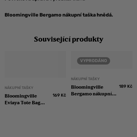
Bloomingville Bergamo nákupní taška hnědá.
Související produkty
VYPRODÁNO
NÁKUPNÍ TAŠKY
189
Kč
Bloomingville
NÁKUPNÍ TAŠKY
Bergamo nákupní
169
Kč
Bloomingville
taška modrá
Eviaya Tote Bag
vícebarevná látková
taška