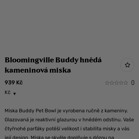
Bloomingville Buddy hnědá
kameninová miska
939
Kč
()
Kč
Miska Buddy Pet Bowl je vyrobena ručně z kameniny.
Glazovaná je reaktivní glazurou v hnědém odstínu. Vaše
čtyřnohé parťáky potěší velikost i stabilita misky a vás
její design. Miska se skvěle doplňuje s dózou na