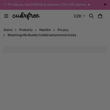
🤍 Při nákupu nad 2500 Kč je doprava v ČR a SR zdarma. 🔥
UPOZORNĚNÍ: Během léta vybírejte dopravu kurýrem nebo do Z-
CZK
BOXů umístěných uvnitř budov. Reklamace zboží způsobené
vysokými teplotami jinak nemůžeme uznat.
Domů
Produkty
Mazlíčci
Pro psy
Bloomingville Buddy hnědá kameninová miska