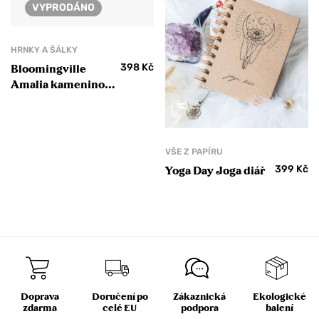
VYPRODÁNO
HRNKY A ŠÁLKY
398
Kč
Bloomingville
Amalia kameninový
hrnek
VŠE Z PAPÍRU
399
Kč
Yoga Day Joga diář
Doprava
Doručení po
Zákaznická
Ekologické
zdarma
celé EU
podpora
balení