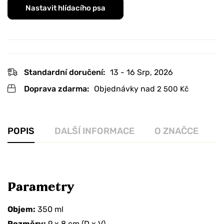
Nastavit hlídacího psa
Standardní doručení:
13 - 16 Srp, 2026
Doprava zdarma:
Objednávky nad
2 500
Kč
POPIS
DALŠÍ INFORMACE
O ZNAČCE
R
Parametry
Objem:
350 ml
Rozměry:
9 x 8 cm (D x V)