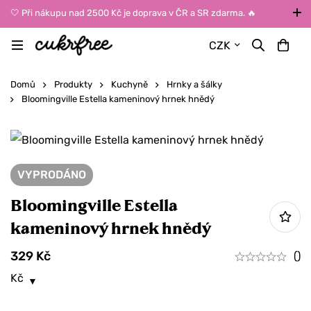
🤍 Při nákupu nad 2500 Kč je doprava v ČR a SR zdarma. 🔥
UPOZORNĚNÍ: Během léta vybírejte dopravu kurýrem nebo do Z-
CZK
BOXů umístěných uvnitř budov. Reklamace zboží způsobené
vysokými teplotami jinak nemůžeme uznat.
Domů
Produkty
Kuchyně
Hrnky a šálky
Bloomingville Estella kameninový hrnek hnědý
VYPRODÁNO
Bloomingville Estella
kameninový hrnek hnědý
329
Kč
()
Kč