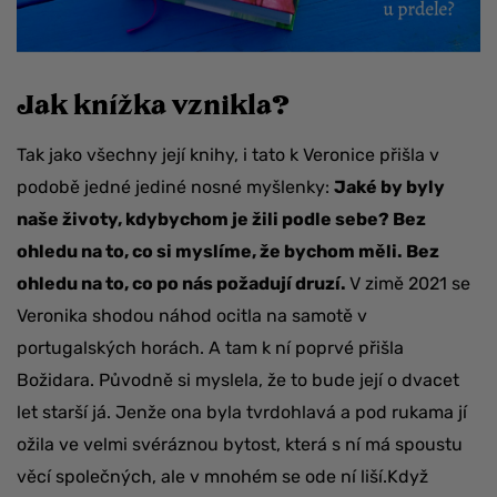
Jak knížka vznikla?
Tak jako všechny její knihy, i tato k Veronice přišla v
podobě jedné jediné nosné myšlenky:
Jaké by byly
naše životy, kdybychom je žili podle sebe? Bez
ohledu na to, co si myslíme, že bychom měli. Bez
ohledu na to, co po nás požadují druzí.
V zimě 2021 se
Veronika shodou náhod ocitla na samotě v
portugalských horách. A tam k ní poprvé přišla
Božidara. Původně si myslela, že to bude její o dvacet
let starší já. Jenže ona byla tvrdohlavá a pod rukama jí
ožila ve velmi svéráznou bytost, která s ní má spoustu
věcí společných, ale v mnohém se ode ní liší.Když