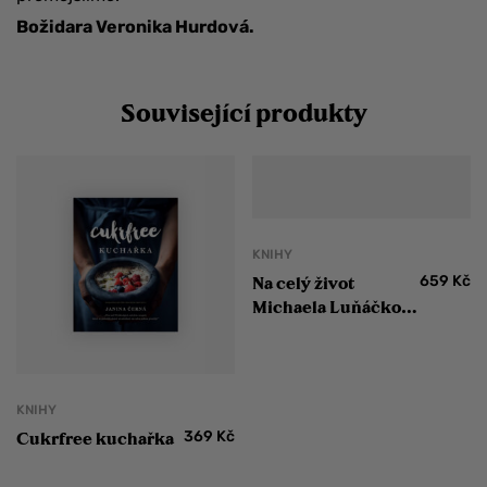
Božidara Veronika Hurdová.
Související produkty
KNIHY
659
Kč
Na celý život
Michaela Luňáčková
Yummy Paleo
KNIHY
369
Kč
Cukrfree kuchařka