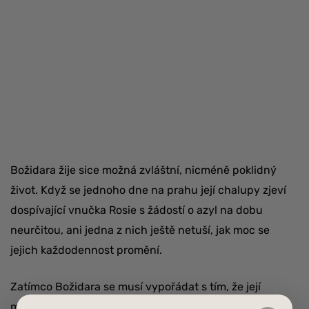
Božidara žije sice možná zvláštní, nicméně poklidný
život. Když se jednoho dne na prahu její chalupy zjeví
dospívající vnučka Rosie s žádostí o azyl na dobu
neurčitou, ani jedna z nich ještě netuší, jak moc se
jejich každodennost promění.
Zatímco Božidara se musí vypořádat s tím, že její
mnohaletou samotu narušila nová bytost, Rosie se