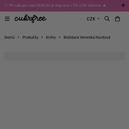
🤍 Při nákupu nad 2500 Kč je doprava v ČR a SR zdarma. 🔥
UPOZORNĚNÍ: Během léta vybírejte dopravu kurýrem nebo do Z-
CZK
BOXů umístěných uvnitř budov. Reklamace zboží způsobené
vysokými teplotami jinak nemůžeme uznat.
Domů
Produkty
Knihy
Božidara Veronika Hurdová