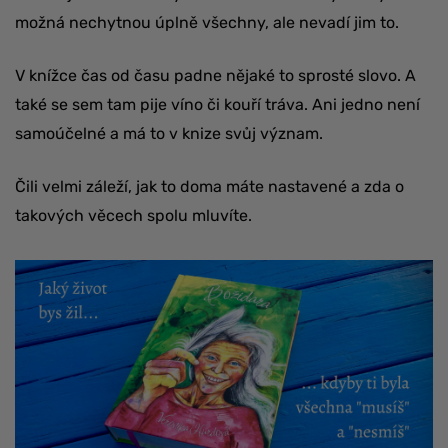
možná nechytnou úplně všechny, ale nevadí jim to.
V knížce čas od času padne nějaké to sprosté slovo. A
také se sem tam pije víno či kouří tráva. Ani jedno není
samoúčelné a má to v knize svůj význam.
Čili velmi záleží, jak to doma máte nastavené a zda o
takových věcech spolu mluvíte.