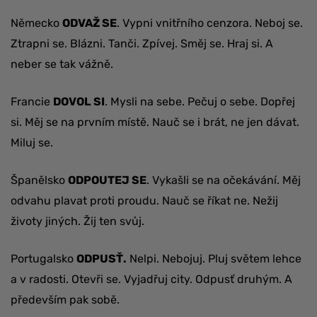
Německo
ODVAŽ SE
. Vypni vnitřního cenzora. Neboj se.
Ztrapni se. Blázni. Tanči. Zpívej. Směj se. Hraj si. A
neber se tak vážně.
Francie
DOVOL SI
. Mysli na sebe. Pečuj o sebe. Dopřej
si. Měj se na prvním místě. Nauč se i brát, ne jen dávat.
Miluj se.
Španělsko
ODPOUTEJ SE
. Vykašli se na očekávání. Měj
odvahu plavat proti proudu. Nauč se říkat ne. Nežij
životy jiných. Žij ten svůj.
Portugalsko
ODPUSŤ.
Nelpi. Nebojuj. Pluj světem lehce
a v radosti. Otevři se. Vyjadřuj city. Odpusť druhým. A
především pak sobě.