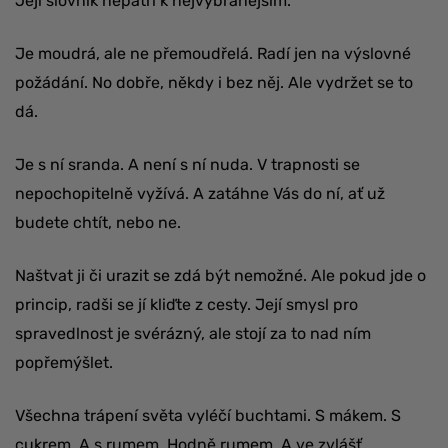
Její slovník nepatří k nejvybranějším.
Je moudrá, ale ne přemoudřelá. Radí jen na výslovné
požádání. No dobře, někdy i bez něj. Ale vydržet se to
dá.
Je s ní sranda. A není s ní nuda. V trapnosti se
nepochopitelně vyžívá. A zatáhne Vás do ní, ať už
budete chtít, nebo ne.
Naštvat ji či urazit se zdá být nemožné. Ale pokud jde o
princip, radši se jí kliďte z cesty. Její smysl pro
spravedlnost je svérázný, ale stojí za to nad ním
popřemýšlet.
Všechna trápení světa vyléčí buchtami. S mákem. S
cukrem. A s rumem. Hodně rumem. A ve zvlášť