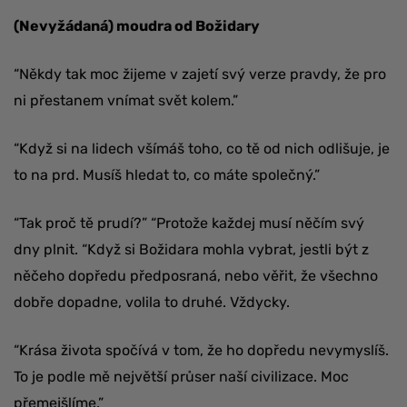
(Nevyžádaná) moudra od Božidary
“Někdy tak moc žijeme v zajetí svý verze pravdy, že pro
ni přestanem vnímat svět kolem.”
“Když si na lidech všímáš toho, co tě od nich odlišuje, je
to na prd. Musíš hledat to, co máte společný.”
“Tak proč tě prudí?” “Protože každej musí něčím svý
dny plnit. “Když si Božidara mohla vybrat, jestli být z
něčeho dopředu předposraná, nebo věřit, že všechno
dobře dopadne, volila to druhé. Vždycky.
“Krása života spočívá v tom, že ho dopředu nevymyslíš.
To je podle mě největší průser naší civilizace. Moc
přemejšlíme.”