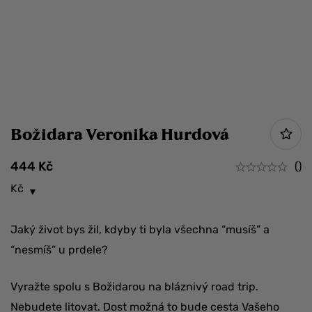
Božidara Veronika Hurdová
444
Kč
()
Kč
Jaký život bys žil, kdyby ti byla všechna “musíš” a
“nesmíš” u prdele?
Vyražte spolu s Božidarou na bláznivý road trip.
Nebudete litovat. Dost možná to bude cesta Vašeho