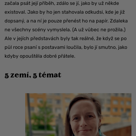
začala psát její příběh, zdálo se jí, jako by už někde
existoval. Jako by ho jen stahovala odkudsi, kde je již
dopsaný, a na ní je pouze přenést ho na papír. Zdaleka
ne všechny scény vymyslela. (A už vůbec ne prožila.)
Ale v jejích představách byly tak reálné, že když se po
půl roce psaní s postavami loučila, bylo jí smutno, jako
kdyby opouštěla dobré přátele.
5 zemí, 5 témat