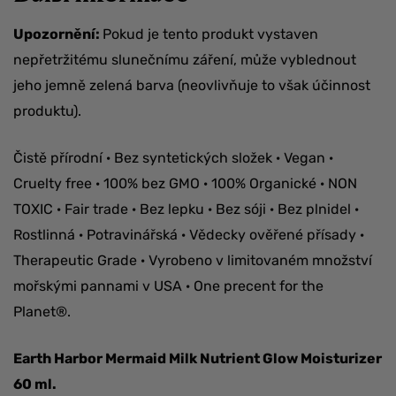
Upozornění:
Pokud je tento produkt vystaven
nepřetržitému slunečnímu záření, může vyblednout
jeho jemně zelená barva (neovlivňuje to však účinnost
produktu).
Čistě přírodní · Bez syntetických složek · Vegan ·
Cruelty free · 100% bez GMO · 100% Organické · NON
TOXIC · Fair trade · Bez lepku · Bez sóji · Bez plnidel ·
Rostlinná · Potravinářská · Vědecky ověřené přísady ·
Therapeutic Grade · Vyrobeno v limitovaném množství
mořskými pannami v USA · One precent for the
Planet®.
Earth Harbor Mermaid Milk Nutrient Glow Moisturizer
60 ml.