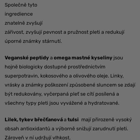
Společně tyto
ingredience
znatelně zvyšují
zářivost, zvyšují pevnost a pružnost pleti a redukují
úporné známky stárnutí.
Veganské peptidy
a
omega mastné kyseliny
jsou
hojně biologicky dostupné prostřednictvím
superpotravin, kokosového a olivového oleje. Linky,
vrásky a známky poškození způsobené sluncem se zdají
být redukovány, vyčerpaná pleť se cítí posílená a
všechny typy pleti jsou vyvážené a hydratované.
Lilek, tykev břečťanová
a
tulsi
mají přirozeně vysoký
obsah antioxidantů a výborně snižují zarudnutí pleti.
Zároveň v ní udržují vlhkost.