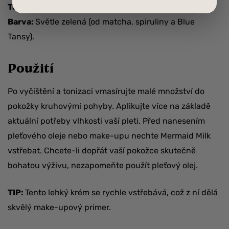
Textura:
Lehká krémová, na vodní bázi.
Barva:
Světle zelená (od matcha, spiruliny a Blue
Tansy).
Použití
Po vyčištění a tonizaci vmasírujte malé množství do
pokožky kruhovými pohyby. Aplikujte více na základě
aktuální potřeby vlhkosti vaší pleti. Před nanesením
pleťového oleje nebo make-upu nechte Mermaid Milk
vstřebat. Chcete-li dopřát vaší pokožce skutečně
bohatou výživu, nezapomeňte použít pleťový olej.
TIP:
Tento lehký krém se rychle vstřebává, což z ní dělá
skvělý make-upový primer.