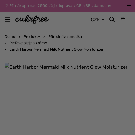
🤍 Při nákupu nad 2500 Kč je doprava v ČR a SR zdarma. 🔥
UPOZORNĚNÍ: Během léta vybírejte dopravu kurýrem nebo do Z-
CZK
BOXů umístěných uvnitř budov. Reklamace zboží způsobené
vysokými teplotami jinak nemůžeme uznat.
Domů
Produkty
Přírodní kosmetika
Pleťové oleje a krémy
Earth Harbor Mermaid Milk Nutrient Glow Moisturizer