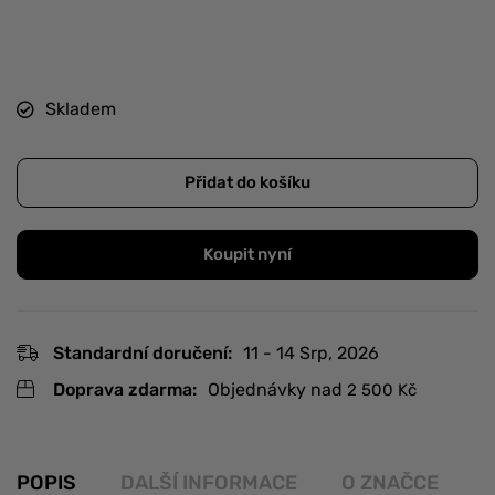
Skladem
Přidat do košíku
Koupit nyní
Standardní doručení:
11 - 14 Srp, 2026
Doprava zdarma:
Objednávky nad
2 500
Kč
POPIS
DALŠÍ INFORMACE
O ZNAČCE
R