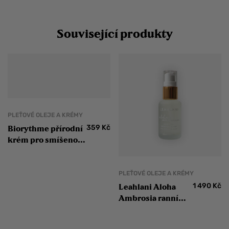
Související produkty
PLEŤOVÉ OLEJE A KRÉMY
359
Kč
Biorythme přírodní
krém pro smíšenou
pleť Arganový olej,
levandule
PLEŤOVÉ OLEJE A KRÉMY
1 490
Kč
Leahlani Aloha
Ambrosia ranní
hydratační elixír