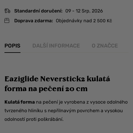
Standardní doručení:
09 - 12 Srp, 2026
Doprava zdarma:
Objednávky nad
2 500
Kč
POPIS
DALŠÍ INFORMACE
O ZNAČCE
R
Eaziglide Neverstick2 kulatá
forma na pečení 20 cm
Kulatá forma
na pečení je vyrobena z vysoce odolného
tvrzeného hliníku s nepřilnavým povrchem a vysokou
odolností proti poškrábání.