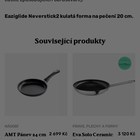
Eaziglide Neverstick2 kulatá forma na pečení 20 cm.
Související produkty
NÁDOBÍ
PÁNVE, PLECHY A FORMY
2 699
Kč
3 120
Kč
AMT Pánev 24 cm
Eva Solo Ceramic