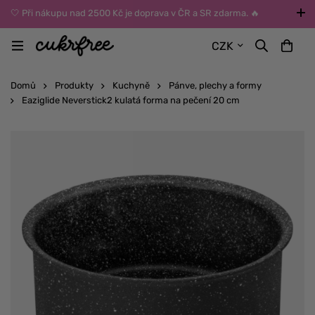
🤍 Při nákupu nad 2500 Kč je doprava v ČR a SR zdarma. 🔥
UPOZORNĚNÍ: Během léta vybírejte dopravu kurýrem nebo do Z-
CZK
BOXů umístěných uvnitř budov. Reklamace zboží způsobené
vysokými teplotami jinak nemůžeme uznat.
Domů
Produkty
Kuchyně
Pánve, plechy a formy
Eaziglide Neverstick2 kulatá forma na pečení 20 cm