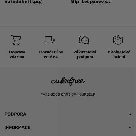
na indukci (I424)
Slip-Let pánev s
nepřilnavým
keramickým
povrchem 30 cm
Doprava
Doručení po
Zákaznická
Ekologické
zdarma
celé EU
podpora
balení
TAKE GOOD CARE OF YOURSELF
PODPORA
INFORMACE