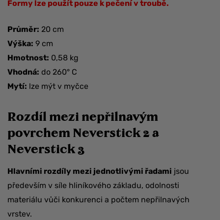
Formy lze použít pouze k pečení v troubě.
Průměr:
20 cm
Výška:
9 cm
Hmotnost:
0,58 kg
Vhodná:
do 260° C
Mytí:
lze mýt v myčce
Rozdíl mezi nepřilnavým
povrchem Neverstick 2 a
Neverstick 3
Hlavními rozdíly mezi jednotlivými řadami
jsou
především v síle hliníkového základu, odolnosti
materiálu vůči konkurenci a počtem nepřilnavých
vrstev.