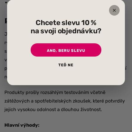
povrchová úprava “noční obloha”
Proč Neverstick?
Chcete slevu 10 %
na svoji objednávku?
Jedním z častých problémů nepřilnavého nádobí je
rychlé opotřebení, odlupování povrchu nebo jeho
ANO, BERU SLEVU
snadné poškrábání. Řada
Eaziglide Neverstick2
je
vybavena speciálně vyvinutou technologií vytvrzení
TEĎ NE
povrchu, díky které je tento povrch podstatně odolnější
než u běžného nepřilnavého nádobí.
Produkty prošly rozsáhlým testováním včetně
zátěžových a spotřebitelských zkoušek, které potvrdily
jejich vysokou odolnost a dlouhou životnost.
Hlavní výhody: