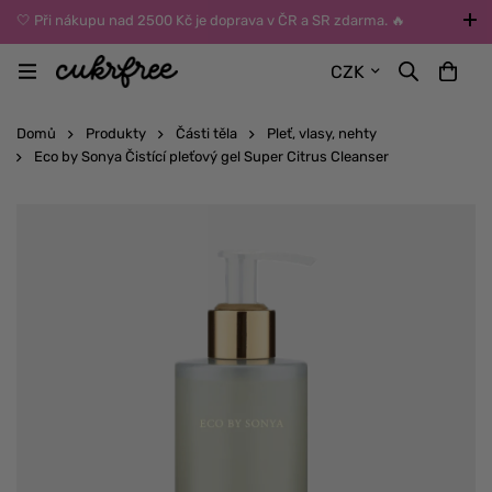
🤍 Při nákupu nad 2500 Kč je doprava v ČR a SR zdarma. 🔥
UPOZORNĚNÍ: Během léta vybírejte dopravu kurýrem nebo do Z-
CZK
BOXů umístěných uvnitř budov. Reklamace zboží způsobené
vysokými teplotami jinak nemůžeme uznat.
Domů
Produkty
Části těla
Pleť, vlasy, nehty
Eco by Sonya Čistící pleťový gel Super Citrus Cleanser