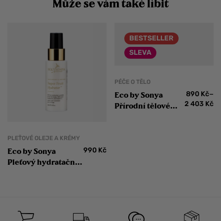
Může se vám také líbit
BESTSELLER
SLEVA
PÉČE O TĚLO
–
890
Kč
Eco by Sonya
2 403
Kč
Přírodní tělové
mléko Coconut
Body Milk
PLEŤOVÉ OLEJE A KRÉMY
990
Kč
Eco by Sonya
Pleťový hydratační
krém Super Fruit
Hydrator