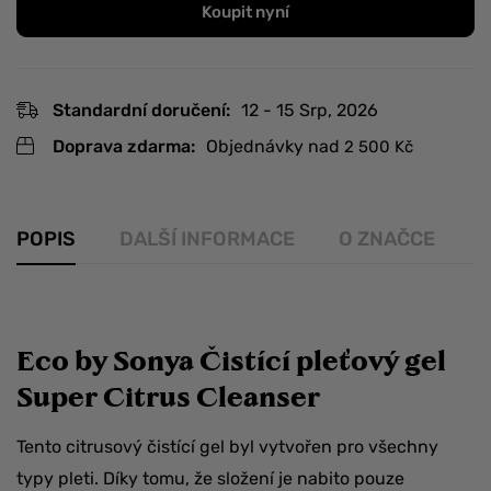
Koupit nyní
Standardní doručení:
12 - 15 Srp, 2026
Doprava zdarma:
Objednávky nad
2 500
Kč
POPIS
DALŠÍ INFORMACE
O ZNAČCE
R
Eco by Sonya Čistící pleťový gel
Super Citrus Cleanser
Tento citrusový čistící gel byl vytvořen pro všechny
typy pleti. Díky tomu, že složení je nabito pouze