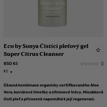
Eco by Sonya Čistící pleťový gel
Super Citrus Cleanser
850
Kč
()
Kč
Úžasná kombinace organicky certifikovaného Aloe
Vera, kaviárové limetky a citronové trávy. Hloubkově
čistí pleť a přirozeně napomáhá k její regeneraci.