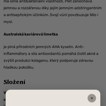
má silné antibakteriální vlastnosti. Pleť zanechává
jemnou a rozzářenou díky jejím jemným adstringentním
a antiseptickým účinkům. Svojí vůní povzbuzuje tělo i
mysl.
Australská kaviárová limetka
je plná přírodních jemných AHA kyselin. Anti-
inflammátory a síla antioxidantů pomáhá čistit akné a
zvýšit produkci kolagenu, který podporuje zdravou
hladkou pokožku.
Složení
Všechny naše výrobky jsou vyráběny pouze z
certifikovaných organických a přírodních