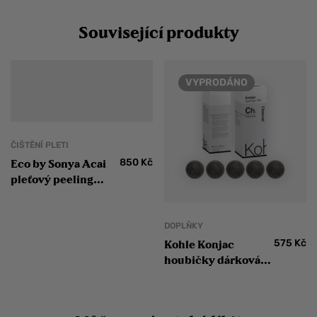
Související produkty
VYPRODÁNO
ČIŠTĚNÍ PLETI
850
Kč
Eco by Sonya Acai
pleťový peeling
Super Acai
Exfloliator
DOPLŇKY
575
Kč
Kohle Konjac
houbičky dárková
sada na obličej
Aktivní černé uhlí