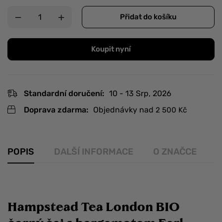
Přidat do košíku
Koupit nyní
Standardní doručení:
10 - 13 Srp, 2026
Doprava zdarma:
Objednávky nad
2 500
Kč
POPIS
DALŠÍ INFORMACE
O ZNAČCE
R
Hampstead Tea London BIO