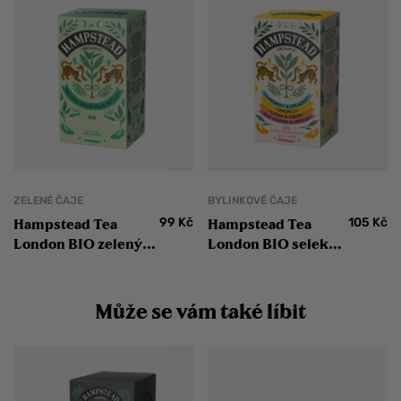
ZELENÉ ČAJE
BYLINKOVÉ ČAJE
99
Kč
105
Kč
Hampstead Tea
Hampstead Tea
London BIO zelený
London BIO selekce
čaj Matcha a kopřiva
bylinných a
20 ks
ovocných čajů 20 ks
Může se vám také líbit