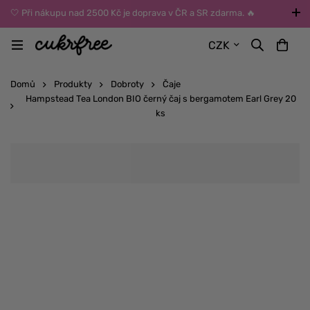
🤍 Při nákupu nad 2500 Kč je doprava v ČR a SR zdarma. 🔥
UPOZORNĚNÍ: Během léta vybírejte dopravu kurýrem nebo do Z-
CZK
BOXů umístěných uvnitř budov. Reklamace zboží způsobené
vysokými teplotami jinak nemůžeme uznat.
Domů
Produkty
Dobroty
Čaje
Hampstead Tea London BIO černý čaj s bergamotem Earl Grey 20
ks