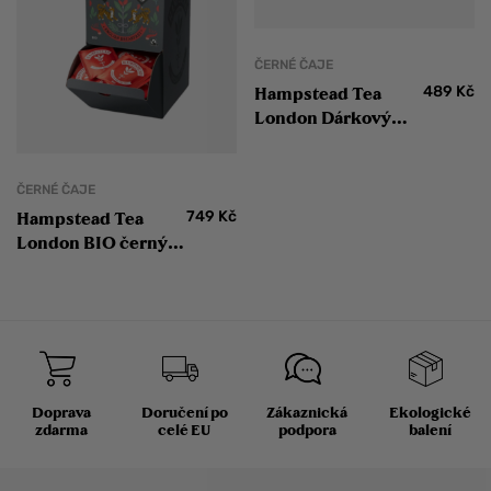
ČERNÉ ČAJE
489
Kč
Hampstead Tea
London Dárkový
balíček výběru BIO
černých čajů
ČERNÉ ČAJE
749
Kč
Hampstead Tea
London BIO černý
čaj English
Breakfast 250 ks
Doprava
Doručení po
Zákaznická
Ekologické
zdarma
celé EU
podpora
balení