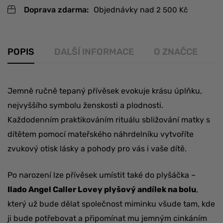
Doprava zdarma:
Objednávky nad
2 500
Kč
POPIS
DALŠÍ INFORMACE
O ZNAČCE
R
Jemně ručně tepaný přívěsek evokuje krásu úplňku,
nejvyššího symbolu ženskosti a plodnosti.
Každodenním praktikováním rituálu sbližování matky s
dítětem pomocí mateřského náhrdelníku vytvoříte
zvukový otisk lásky a pohody pro vás i vaše dítě.
Po narození lze přívěsek umístit také do plyšáčka –
Ilado Angel Caller Lovey plyšový andílek na bolu
,
který už bude dělat společnost miminku všude tam, kde
ji bude potřebovat a připomínat mu jemným cinkáním