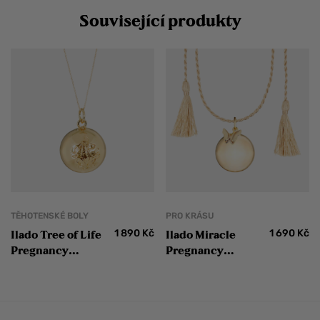
Související produkty
TĚHOTENSKÉ BOLY
PRO KRÁSU
1 890
Kč
1 690
Kč
Ilado Tree of Life
Ilado Miracle
Pregnancy
Pregnancy
Necklace Gold
Necklace Gold
těhotenská bola
těhotenská bola