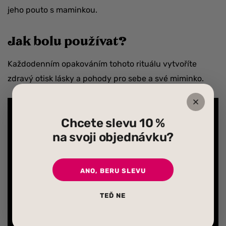
jeho pouto s maminkou.
Jak bolu používat?
Každodenním opakováním tohoto rituálu vytvoříte
zdravý otisk lásky a pohody pro sebe a své miminko.
Chcete slevu 10 %
na svoji objednávku?
ANO, BERU SLEVU
TEĎ NE