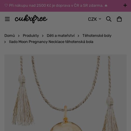
🤍 Při nákupu nad 2500 Kč je doprava v ČR a SR zdarma. 🔥
UPOZORNĚNÍ: Během léta vybírejte dopravu kurýrem nebo do Z-
CZK
BOXů umístěných uvnitř budov. Reklamace zboží způsobené
vysokými teplotami jinak nemůžeme uznat.
Domů
Produkty
Děti a mateřství
Těhotenské boly
Ilado Moon Pregnancy Necklace těhotenská bola