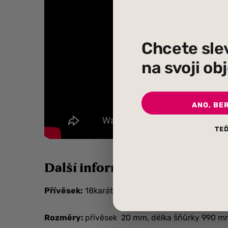
Chcete sle
na svoji o
ANO, BE
TEĎ
Další informace
Přívěsek:
18karátová pozlacená mosaz, růžové z
Rozměry:
přívěsek 20 mm, délka šňůrky 990 m