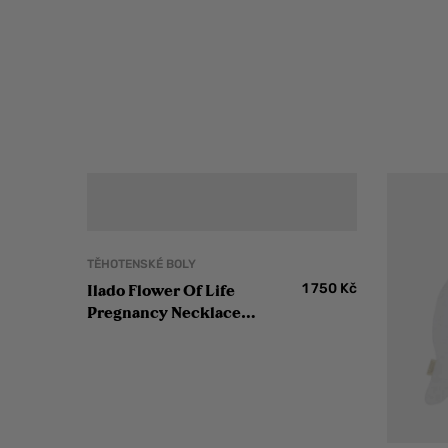
TĚHOTENSKÉ BOLY
1 750
Kč
Ilado Flower Of Life
Pregnancy Necklace
těhotenská bola