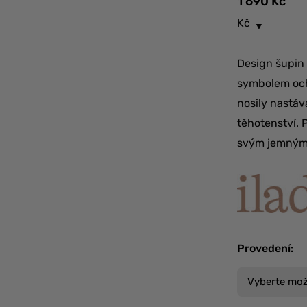
1 690
Kč
Kč
Design šupin
symbolem ochr
nosily nastáv
těhotenství. 
svým jemným
Provedení
: