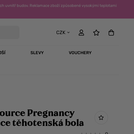
ch uvnitř budov. Reklamace zboží způsobené vysokými teplotami
CZK
JŠÍ
SLEVY
VOUCHERY
Source Pregnancy
ce těhotenská bola