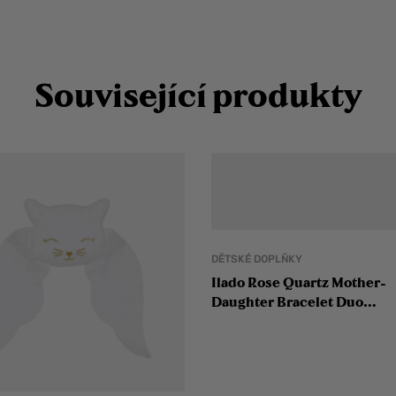
Související produkty
DĚTSKÉ DOPLŇKY
Ilado Rose Quartz Mother-
Daughter Bracelet Duo
náramků matka-dcera