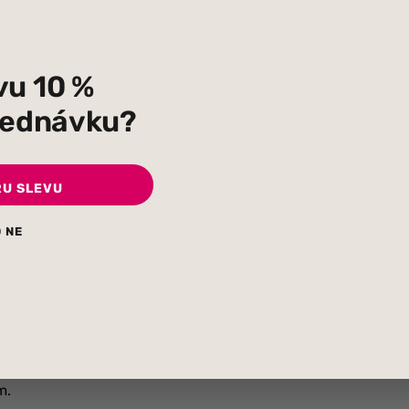
vu 10 %
bjednávku?
RU SLEVU
 NE
lato.
m.