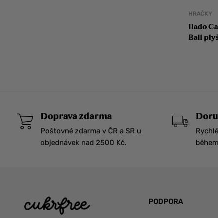
HRAČKY
Ilado C
Ball ply
Doprava zdarma
Doru
Poštovné zdarma v ČR a SR u
Rychlé
objednávek nad 2500 Kč.
během 
PODPORA