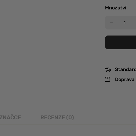
Množství
Standard
Doprava 
 ZNAČCE
RECENZE (0)