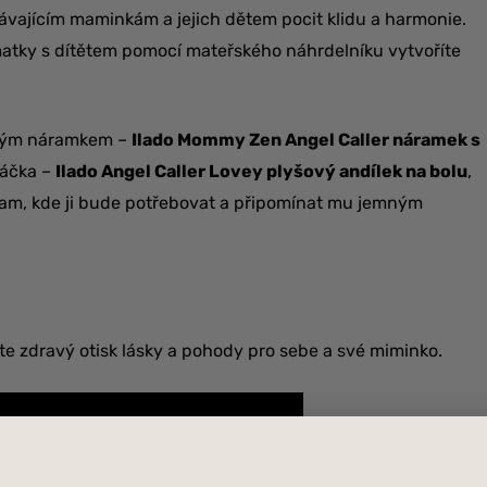
vajícím maminkám a jejich dětem pocit klidu a harmonie.
matky s dítětem pomocí mateřského náhrdelníku vytvoříte
ským náramkem –
Ilado Mommy Zen Angel Caller náramek s
šáčka –
Ilado Angel Caller Lovey plyšový andílek na bolu
,
tam, kde ji bude potřebovat a připomínat mu jemným
e zdravý otisk lásky a pohody pro sebe a své miminko.