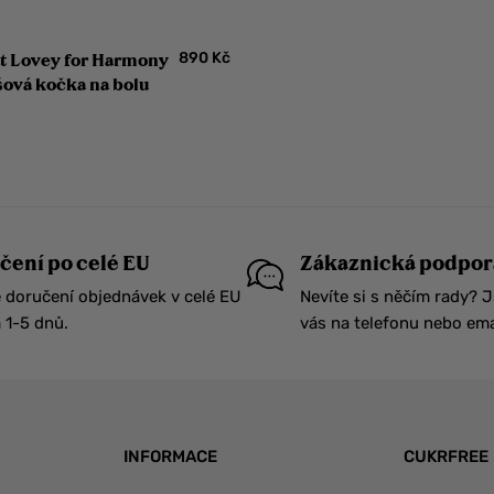
890
Kč
at Lovey for Harmony
šová kočka na bolu
čení po celé EU
Zákaznická podpor
 doručení objednávek v celé EU
Nevíte si s něčím rady? 
1-5 dnů.
vás na telefonu nebo ema
INFORMACE
CUKRFREE