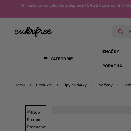
🤍 Při nákupu nad 2500 Kč je doprava v ČR a SR zdarma. 🔥 UP
ZNAČKY
KATEGORIE
PORADNA
Domů
Produkty
Tipy na dárky
Pro ženy
Ilad