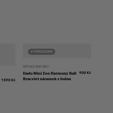
VYPRODÁNO
DĚTSKÉ DOPLŇKY
900
Kč
Ilado Mini Zen Harmony Ball
Bracelet náramek s bolou
1 590
Kč