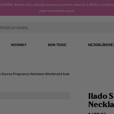
OZORNĚNÍ: Během léta vybírejte dopravu kurýrem nebo do Z-BOXů umístěný
jinak nemůžeme uznat.
NOVINKY
NON TOXIC
NEJOBLÍBENĚ
o Source Pregnancy Necklace těhotenská bola
Ilado 
Neckla