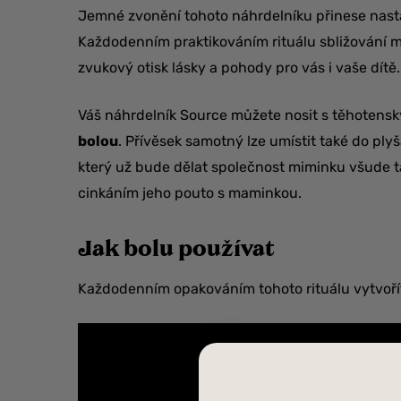
Jemné zvonění tohoto náhrdelníku přinese nastá
Každodenním praktikováním rituálu sbližování 
zvukový otisk lásky a pohody pro vás i vaše dítě.
Váš náhrdelník Source můžete nosit s těhoten
bolou
. Přívěsek samotný lze umístit také do ply
který už bude dělat společnost miminku všude 
cinkáním jeho pouto s maminkou.
Jak bolu používat
Každodenním opakováním tohoto rituálu vytvořít