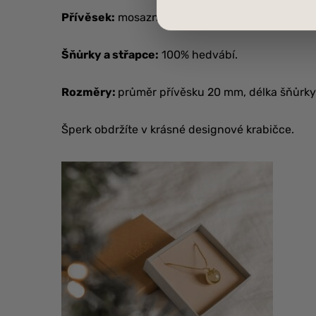
Přívěsek:
mosazná bola pozlacená 18karátovým
Šňůrky a střapce:
100% hedvábí.
Rozměry:
průměr přívěsku 20 mm, délka šňůrk
Šperk obdržíte v krásné designové krabičce.