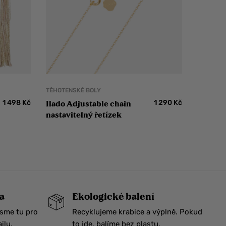
TĚHOTENSKÉ BOLY
1 498
Kč
1 290
Kč
Ilado Adjustable chain
nastavitelný řetízek
a
Ekologické balení
Jsme tu pro
Recyklujeme krabice a výplně. Pokud
ilu.
to jde, balíme bez plastu.