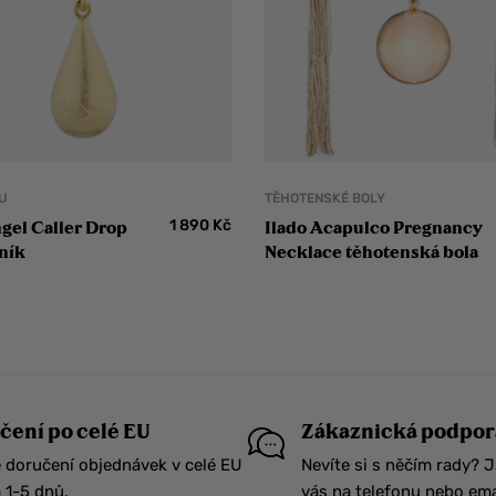
U
TĚHOTENSKÉ BOLY
1 890
Kč
ngel Caller Drop
Ilado Acapulco Pregnancy
ník
Necklace těhotenská bola
čení po celé EU
Zákaznická podpor
 doručení objednávek v celé EU
Nevíte si s něčím rady? 
1-5 dnů.
vás na telefonu nebo ema