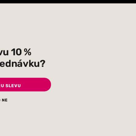
vu 10 %
bjednávku?
RU SLEVU
 NE