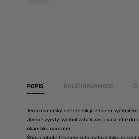
POPIS
DALŠÍ INFORMACE
O
Tento mateřský náhrdelník je zdoben symbolem S
Jemně vyrytý symbol zahalí vás a vaše dítě do
okamžiku narození.
Šňůra tohoto těhotenského náhrdelníku je zdob