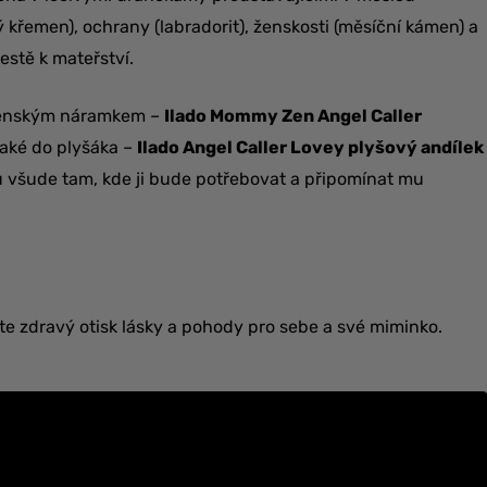
ý křemen), ochrany (labradorit), ženskosti (měsíční kámen) a
estě k mateřství.
hotenským náramkem –
Ilado Mommy Zen Angel Caller
také do plyšáka –
Ilado Angel Caller Lovey plyšový andílek
u všude tam, kde ji bude potřebovat a připomínat mu
e zdravý otisk lásky a pohody pro sebe a své miminko.