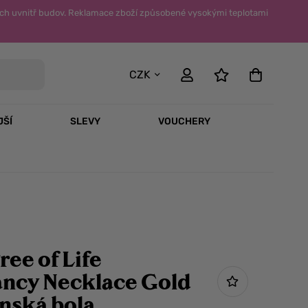
ch uvnitř budov. Reklamace zboží způsobené vysokými teplotami
CZK
JŠÍ
SLEVY
VOUCHERY
ree of Life
ncy Necklace Gold
nská bola