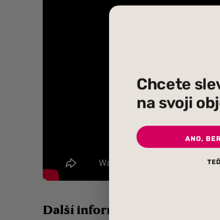
Chcete sle
na svoji o
ANO, BE
TEĎ
Další informace