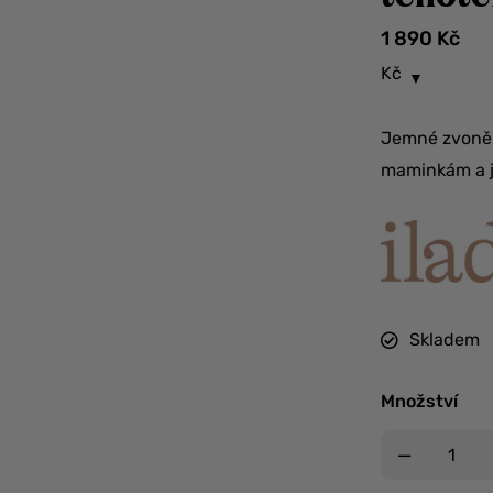
1 890
Kč
Kč
Jemné zvoněn
maminkám a je
Skladem
Množství