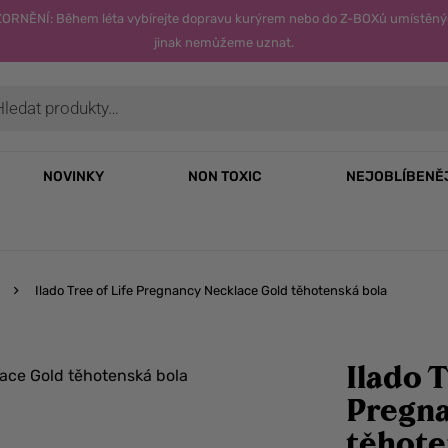
OZORNĚNÍ: Během léta vybírejte dopravu kurýrem nebo do Z-BOXů umístěný
jinak nemůžeme uznat.
NOVINKY
NON TOXIC
NEJOBLÍBENĚ
Ilado Tree of Life Pregnancy Necklace Gold těhotenská bola
Ilado T
Pregna
těhote