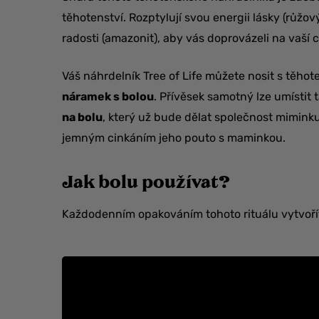
těhotenství. Rozptylují svou energii lásky (růžov
radosti (amazonit), aby vás doprovázeli na vaší c
Váš náhrdelník Tree of Life můžete nosit s tě
náramek s bolou
. Přívěsek samotný lze umístit 
na bolu
, který už bude dělat společnost mimink
jemným cinkáním jeho pouto s maminkou.
Jak bolu používat?
Každodenním opakováním tohoto rituálu vytvořít