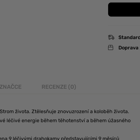
Standard
Doprava 
 ZNAČCE
RECENZE (0)
trom života. Ztělesňuje znovuzrození a koloběh života.
 své léčivé energie během těhotenství a během úžasného
ena 9 léčivými drahokamy představujícími 9 měsíců