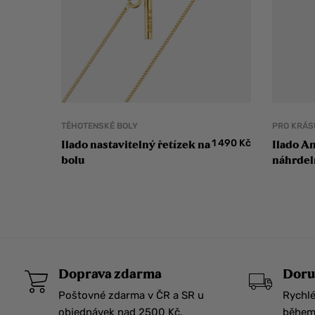
TĚHOTENSKÉ BOLY
PRO KRÁS
1 490
Kč
Ilado nastavitelný řetízek na
Ilado A
bolu
náhrdel
Doprava zdarma
Doru
Poštovné zdarma v ČR a SR u
Rychlé
objednávek nad 2500 Kč.
během 