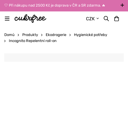
🤍 Při nákupu nad 2500 Kč je doprava v ČR a SR zdarma. 🔥
UPOZORNĚNÍ: Během léta vybírejte dopravu kurýrem nebo do Z-
CZK
BOXů umístěných uvnitř budov. Reklamace zboží způsobené
vysokými teplotami jinak nemůžeme uznat.
Domů
Produkty
Ekodrogerie
Hygienické potřeby
Incognito Repelentní roll-on