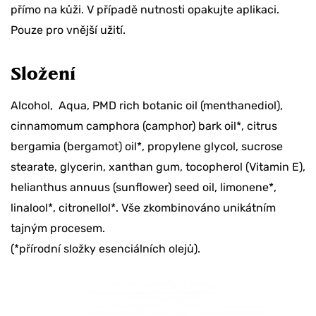
přímo na kůži. V případě nutnosti opakujte aplikaci.
Pouze pro vnější užití.
Složení
Alcohol, Aqua, PMD rich botanic oil (menthanediol),
cinnamomum camphora (camphor) bark oil*, citrus
bergamia (bergamot) oil*, propylene glycol, sucrose
stearate, glycerin, xanthan gum, tocopherol (Vitamin E),
helianthus annuus (sunflower) seed oil, limonene*,
linalool*, citronellol*. Vše zkombinováno unikátním
tajným procesem.
(*přírodní složky esenciálních olejů).