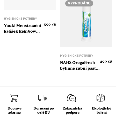
VYPRODÁNO
HYGIENICKÉ POTŘEBY
599
Kč
Yuuki Menstruační
kalíšek Rainbow
Malý Soft
HYGIENICKÉ POTŘEBY
499
Kč
NAHS OregaFresh
bylinná zubní pasta
s divokým
oreganem P73
Doprava
Doručení po
Zákaznická
Ekologické
zdarma
celé EU
podpora
balení