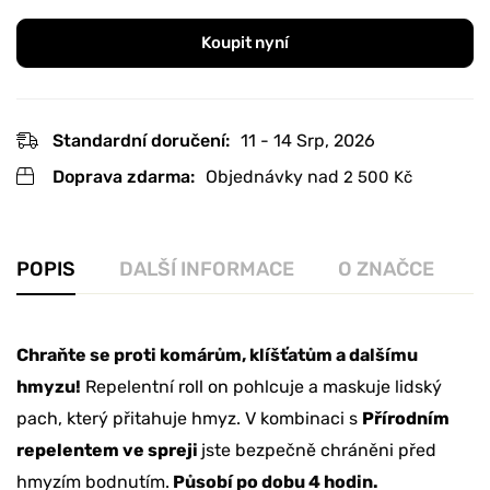
Koupit nyní
Standardní doručení:
11 - 14 Srp, 2026
Doprava zdarma:
Objednávky nad
2 500
Kč
POPIS
DALŠÍ INFORMACE
O ZNAČCE
R
Chraňte se proti komárům, klíšťatům a dalšímu
hmyzu!
Repelentní
roll on
pohlcuje a maskuje lidský
pach, který přitahuje hmyz. V kombinaci s
Přírodním
repelentem ve spreji
jste bezpečně chráněni před
hmyzím bodnutím.
Působí po dobu 4 hodin.