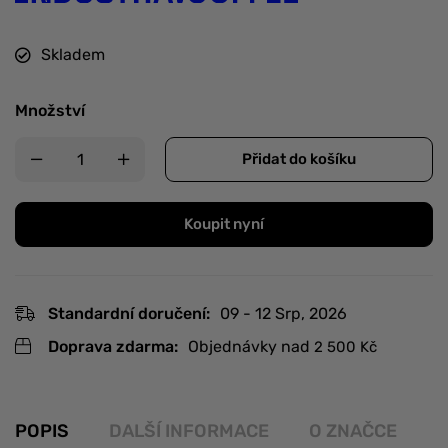
Skladem
Množství
Přidat do košíku
Koupit nyní
Standardní doručení:
09 - 12 Srp, 2026
Doprava zdarma:
Objednávky nad
2 500
Kč
POPIS
DALŠÍ INFORMACE
O ZNAČCE
R