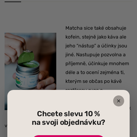
Matcha sice také obsahuje
kofein, stejně jako káva ale
jeho “nástup” a účinky jsou
jiné. Nastupuje pozvolna a
příjemně, účinkuje mnohem
déle a to ocení zejména ti,
kterým se občas po kávě
roztřesou ruce a
zaznamenají poruchy
pozornosti. Je velmi šetrná k
Chcete slevu 10 %
zažívání a můžete si ji
na svoji objednávku?
vychutnat v čisté podobě nebo s mlékem.