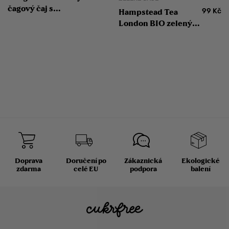
čagový čaj s
99
Kč
Hampstead Tea
heřmánkem
London BIO zelený
čaj s jasmínem a
bergamotem 20 ks
Doprava
Doručení po
Zákaznická
Ekologické
zdarma
celé EU
podpora
balení