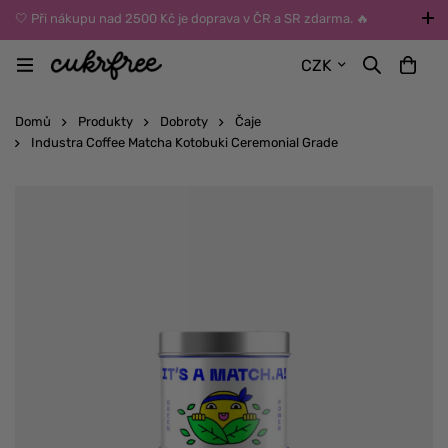
🤍 Při nákupu nad 2500 Kč je doprava v ČR a SR zdarma. 🔥
UPOZORNĚNÍ: Během léta vybírejte dopravu kurýrem nebo do Z-
CZK
BOXů umístěných uvnitř budov. Reklamace zboží způsobené
vysokými teplotami jinak nemůžeme uznat.
Domů
Produkty
Dobroty
Čaje
Industra Coffee Matcha Kotobuki Ceremonial Grade