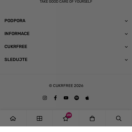
TAKE GOOD CARE OF YOURSELF
PODPORA
INFORMACE
CUKRFREE
SLEDUJTE
© CUKRFREE 2026
20