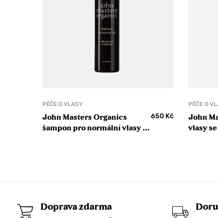
PÉČE O VLASY
PÉČE O V
650
Kč
John Masters Organics
John Ma
šampon pro normální vlasy s
vlasy se
levandulí a rozmarýnem
Spray
Daily Nourishing Shampoo
with Lavender & Rosemary
Doprava zdarma
Doru