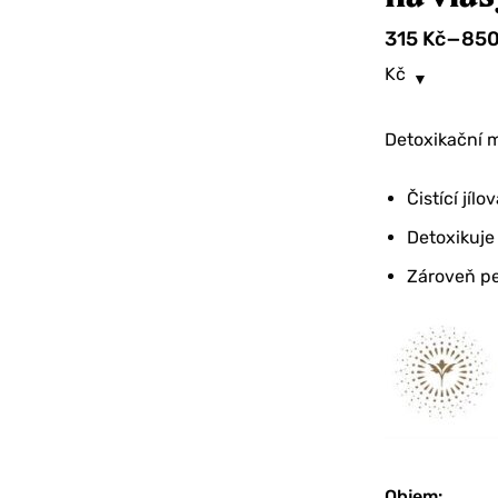
–
315
Kč
85
Kč
Detoxikační m
Čistící jíl
Detoxikuje
Zároveň pe
Objem
: