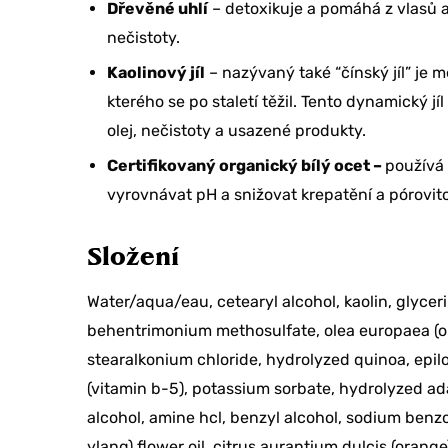
na svoji o
Dřevěné uhlí
– detoxikuje a pomáhá z vlasů a
nečistoty.
Kaolinový jíl
– nazývaný také “čínský jíl” je m
ANO, BE
kterého se po staletí těžil. Tento dynamický 
TEĎ
olej, nečistoty a usazené produkty.
Certifikovaný organický bílý ocet –
používá 
vyrovnávat pH a snižovat krepatění a pórovito
Složení
Water/aqua/eau, cetearyl alcohol, kaolin, glycerin
behentrimonium methosulfate, olea europaea (oli
stearalkonium chloride, hydrolyzed quinoa, epi
(vitamin b-5), potassium sorbate, hydrolyzed ada
alcohol, amine hcl, benzyl alcohol, sodium benzo
ylang) flower oil, citrus aurantium dulcis (orang