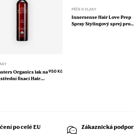
PÉČE O VLASY
Innersense Hair Love Prep
Spray Stylingový sprej pro
objem a tepelnou ochranu
vlasů
LASY
950
Kč
sters Organics lak na
 střední fixací Hair
čení po celé EU
Zákaznická podpor