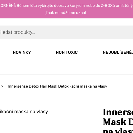
OZORNĚNÍ: Během léta vybírejte dopravu kurýrem nebo do Z-BOXů umístěný
jinak nemůžeme uznat.
NOVINKY
NON TOXIC
NEJOBLÍBENĚ
Innersense Detox Hair Mask Detoxikační maska na vlasy
Inners
Mask D
na vlas