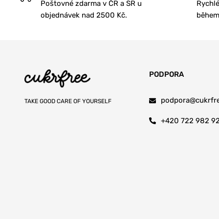
Poštovné zdarma v ČR a SR u
Rychlé
objednávek nad 2500 Kč.
během 
PODPORA
podpora@cukrfre
TAKE GOOD CARE OF YOURSELF
+420 722 982 9