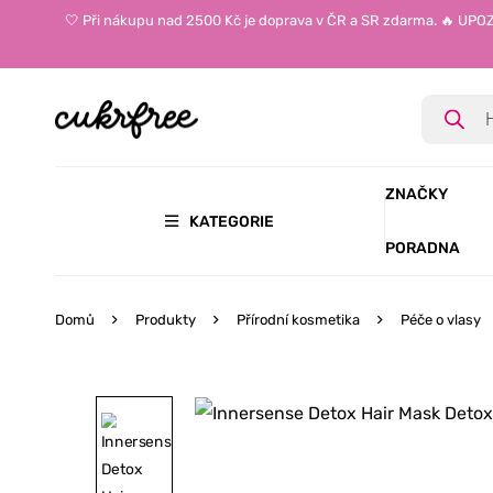
🤍 Při nákupu nad 2500 Kč je doprava v ČR a SR zdarma. 🔥 UP
ZNAČKY
KATEGORIE
PORADNA
Domů
Produkty
Přírodní kosmetika
Péče o vlasy