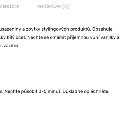
 ZNAČCE
RECENZE (0)
usazeniny a zbytky stylingových produktů. Obsahuje
ický bílý ocet. Nechte se omámit příjemnou vůní vanilky a
 zážitek.
ům. Nechte působit 3-5 minut. Důkladně opláchněte.
vu 10 %