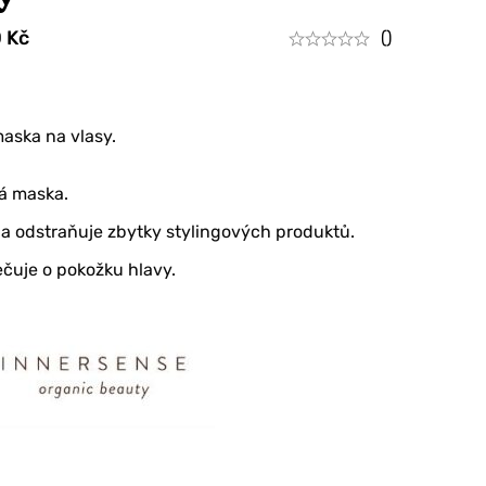
0
Kč
()
aska na vlasy.
ová maska.
 a odstraňuje zbytky stylingových produktů.
čuje o pokožku hlavy.