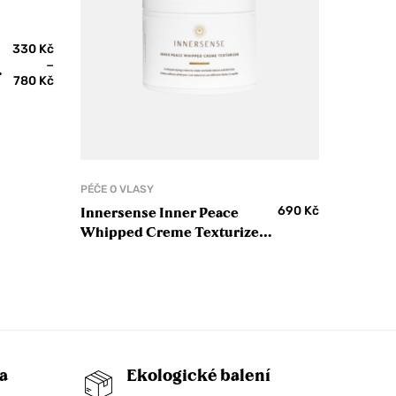
330
Kč
–
780
Kč
PÉČE O VLASY
690
Kč
Innersense Inner Peace
Whipped Creme Texturizer
Stylingová pasta pro texturu
vlasů
a
Ekologické balení