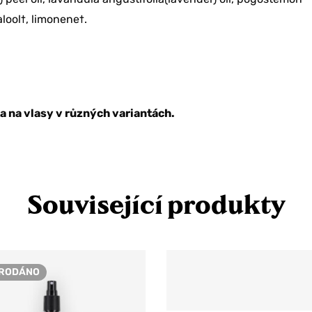
nalool†, limonene†.
 na vlasy v různých variantách.
Související produkty
RODÁNO