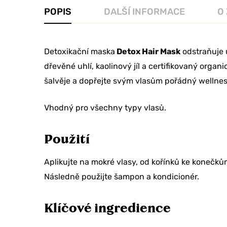
POPIS
DALŠÍ INFORMACE
O
Detoxikační maska
Detox Hair Mask
odstraňuje 
dřevěné uhlí, kaolinový jíl a certifikovaný organ
šalvěje a dopřejte svým vlasům pořádný wellness
Vhodný pro všechny typy vlasů.
Použití
Aplikujte na mokré vlasy, od kořínků ke konečk
Následně použijte šampon a kondicionér.
Chcete sle
Klíčové ingredience