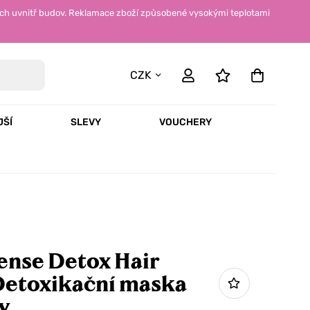
ch uvnitř budov. Reklamace zboží způsobené vysokými teplotami
CZK
JŠÍ
SLEVY
VOUCHERY
ense Detox Hair
etoxikační maska
y