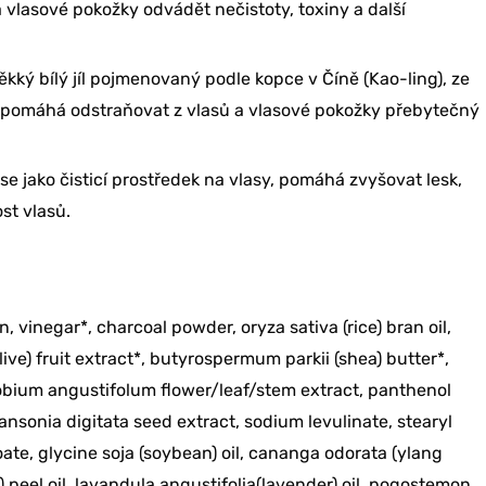
bjednávku?
 vlasové pokožky odvádět nečistoty, toxiny a další
ěkký bílý jíl pojmenovaný podle kopce v Číně (Kao-ling), ze
RU SLEVU
jíl pomáhá odstraňovat z vlasů a vlasové pokožky přebytečný
 NE
se jako čisticí prostředek na vlasy, pomáhá zvyšovat lesk,
st vlasů.
, vinegar*, charcoal powder, oryza sativa (rice) bran oil,
ve) fruit extract*, butyrospermum parkii (shea) butter*,
lobium angustifolum flower/leaf/stem extract, panthenol
nsonia digitata seed extract, sodium levulinate, stearyl
ate, glycine soja (soybean) oil, cananga odorata (ylang
e) peel oil, lavandula angustifolia(lavender) oil, pogostemon