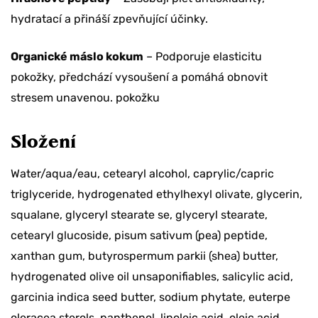
hydratací a přináší zpevňující účinky.
Organické máslo kokum
– Podporuje elasticitu
pokožky, předchází vysoušení a pomáhá obnovit
stresem unavenou. pokožku
Složení
Water/aqua/eau, cetearyl alcohol, caprylic/capric
triglyceride, hydrogenated ethylhexyl olivate, glycerin,
squalane, glyceryl stearate se, glyceryl stearate,
cetearyl glucoside, pisum sativum (pea) peptide,
xanthan gum, butyrospermum parkii (shea) butter,
hydrogenated olive oil unsaponifiables, salicylic acid,
garcinia indica seed butter, sodium phytate, euterpe
oleracea sterols, panthenol, linoleic acid, oleic acid,