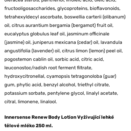
fructooligosaccharides, glycoproteins, bioflavonoids,
tetrahexyldecyl ascorbate, boswellia carterii (olibanum)
oil, citrus aurantium bergamia (bergamot) fruit oil,
eucalyptus globulus leaf oil, jasminum officinale
(jasmine) oil, juniperus mexicana (cedar) oil, lavandula
angustifolia (lavender) oil, citrus limon (lemon) peel oil,
pogostemon cablin oil, sorbic acid, citric acid,
leuconostoc/radish root ferment filtrate,
hydroxycitronellal, cyamopsis tetragonoloba (guar)
gum, phytic acid, benzyl alcohol, triethyl citrate,
potassium sorbate, pentylene glycol, linalyl acetate,
citral, limonene, linalool.
Innersense Renew Body Lotion Vyživující lehké
tělové mléko 250 ml.