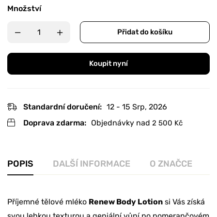
Množství
Přidat do košíku
Koupit nyní
Standardní doručení:
12 - 15 Srp, 2026
Doprava zdarma:
Objednávky nad
2 500
Kč
POPIS
DALŠÍ INFORMACE
O ZNAČCE
R
Příjemné tělové mléko
Renew Body Lotion
si Vás získá
svou lehkou texturou a geniální vůní po pomerančovém