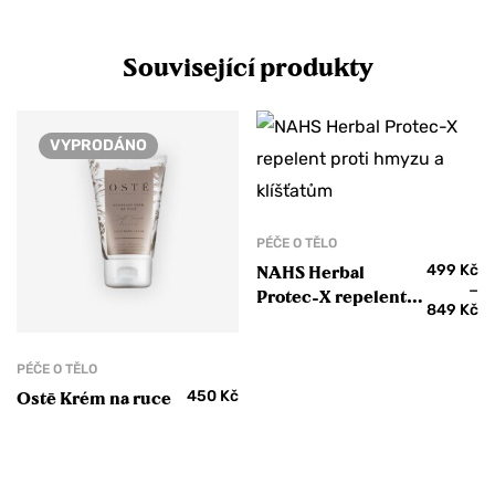
Související produkty
VYPRODÁNO
PÉČE O TĚLO
499
Kč
NAHS Herbal
–
Protec-X repelent
849
Kč
proti hmyzu a
klíšťatům
PÉČE O TĚLO
450
Kč
Ostē Krém na ruce