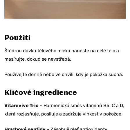
Chcete slevu 10 %
na svoji objednávku?
Použití
ANO, BERU SLEVU
Štědrou dávku tělového mléka naneste na celé tělo a
TEĎ NE
masírujte, dokud se nevstřebá.
Používejte denně nebo ve chvíli, kdy je pokožka suchá.
Klíčové ingredience
Vitarevive Trio
– Harmonická směs vitamínů B5, C a D,
která rozjasňuje, posiluje a zadržuje vlhkost v pokožce.
Hrachové peptidy
– Zásobují pleť antioxidanty,