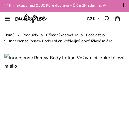
🤍 Při nákupu nad 2500 Kč je doprava v ČR a SR zdarma. 🔥
UPOZORNĚNÍ: Během léta vybírejte dopravu kurýrem nebo do Z-
CZK
BOXů umístěných uvnitř budov. Reklamace zboží způsobené
vysokými teplotami jinak nemůžeme uznat.
Domů
Produkty
Přírodní kosmetika
Péče o tělo
Innersense Renew Body Lotion Vyživující lehké tělové mléko