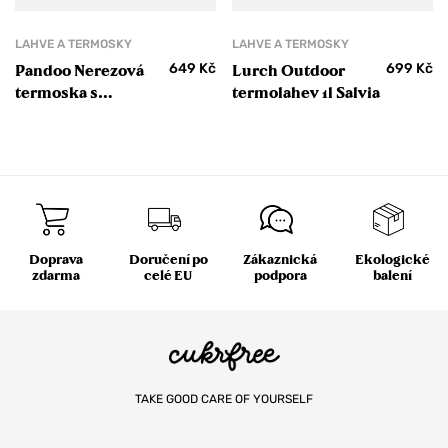
LAHVE A TERMOSKY
LAHVE A TERMOSKY
649
Kč
699
Kč
Pandoo Nerezová
Lurch Outdoor
termoska s
termolahev 1l Salvia
bambusovým
víčkem 1000 ml
Doprava
Doručení po
Zákaznická
Ekologické
zdarma
celé EU
podpora
balení
TAKE GOOD CARE OF YOURSELF