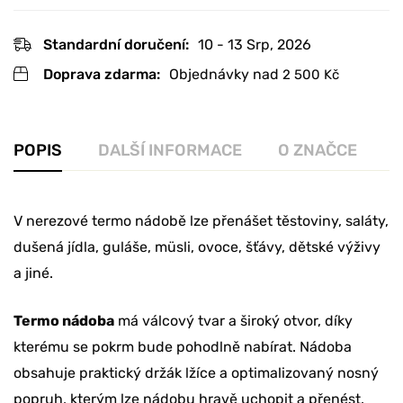
Standardní doručení:
10 - 13 Srp, 2026
Doprava zdarma:
Objednávky nad
2 500
Kč
POPIS
DALŠÍ INFORMACE
O ZNAČCE
R
V nerezové termo nádobě lze přenášet těstoviny, saláty,
dušená jídla, guláše, müsli, ovoce, šťávy, dětské výživy
a jiné.
Termo nádoba
má válcový tvar a široký otvor, díky
kterému se pokrm bude pohodlně nabírat. Nádoba
obsahuje praktický držák lžíce a optimalizovaný nosný
popruh, kterým lze nádobu hravě uchopit a přenést.