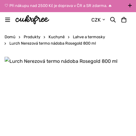
🤍 Při nákupu nad 2500 Kč je doprava v ČR a SR zdarma. 🔥
UPOZORNĚNÍ: Během léta vybírejte dopravu kurýrem nebo do Z-
CZK
BOXů umístěných uvnitř budov. Reklamace zboží způsobené
vysokými teplotami jinak nemůžeme uznat.
Domů
Produkty
Kuchyně
Lahve a termosky
Lurch Nerezová termo nádoba Rosegold 800 ml