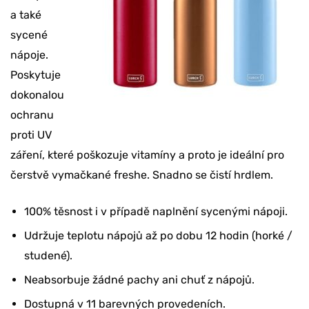
a také
sycené
nápoje.
Poskytuje
dokonalou
ochranu
proti UV
záření, které poškozuje vitamíny a proto je ideální pro
čerstvě vymačkané freshe. Snadno se čistí hrdlem.
100% těsnost i v případě naplnění sycenými nápoji.
Chcete slevu 10 %
na svoji objednávku?
Udržuje teplotu nápojů až po dobu 12 hodin (horké /
studené).
Neabsorbuje žádné pachy ani chuť z nápojů.
ANO, BERU SLEVU
Dostupná v 11 barevných provedeních.