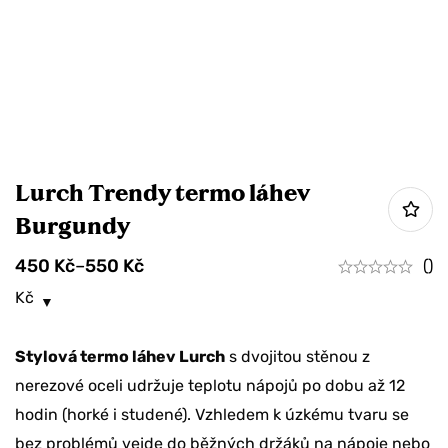
Lurch Trendy termo láhev
Burgundy
450
Kč
–
550
Kč
()
Kč
Stylová termo láhev Lurch
s dvojitou stěnou z
nerezové oceli udržuje teplotu nápojů po dobu až 12
hodin (horké i studené). Vzhledem k úzkému tvaru se
bez problémů vejde do běžných držáků na nápoje nebo