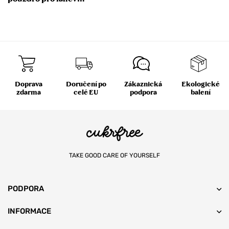
One Click Sport 750
ml
Doprava
Doručení po
Zákaznická
Ekologické
zdarma
celé EU
podpora
balení
TAKE GOOD CARE OF YOURSELF
PODPORA
INFORMACE