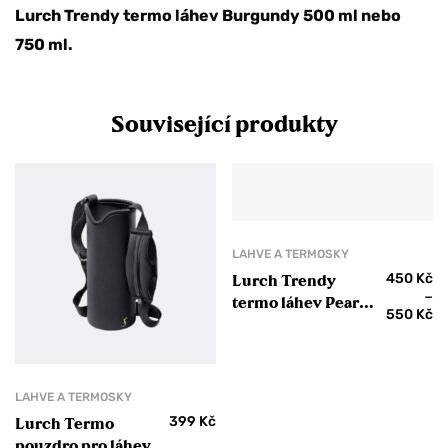
Lurch Trendy termo láhev Burgundy 500 ml nebo
750 ml.
Související produkty
LAHVE A TERMOSKY
450
Kč
Lurch Trendy
–
termo láhev Pearl
550
Kč
Blue
LAHVE A TERMOSKY
399
Kč
Lurch Termo
pouzdro pro láhev