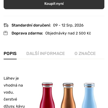
Koupit nyní
Standardní doručení:
09 - 12 Srp, 2026
Doprava zdarma:
Objednávky nad
2 500
Kč
POPIS
DALŠÍ INFORMACE
O ZNAČCE
R
Láhev je
vhodná na
vodu,
čerstvé
džusy, kávu