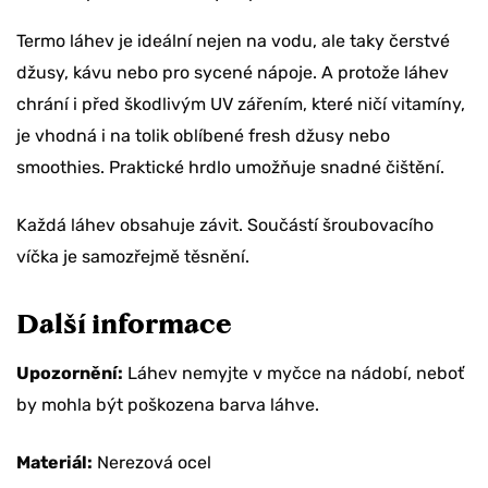
TEĎ NE
Termo láhev je ideální nejen na vodu, ale taky čerstvé
džusy, kávu nebo pro sycené nápoje. A protože láhev
chrání i před škodlivým UV zářením, které ničí vitamíny,
je vhodná i na tolik oblíbené fresh džusy nebo
smoothies. Praktické hrdlo umožňuje snadné čištění.
Každá láhev obsahuje závit. Součástí šroubovacího
víčka je samozřejmě těsnění.
Další informace
Upozornění:
Láhev nemyjte v myčce na nádobí, neboť
by mohla být poškozena barva láhve.
Materiál:
Nerezová ocel