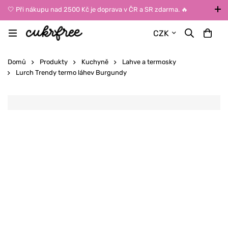
🤍 Při nákupu nad 2500 Kč je doprava v ČR a SR zdarma. 🔥
UPOZORNĚNÍ: Během léta vybírejte dopravu kurýrem nebo do Z-
CZK
BOXů umístěných uvnitř budov. Reklamace zboží způsobené
vysokými teplotami jinak nemůžeme uznat.
Domů
Produkty
Kuchyně
Lahve a termosky
Lurch Trendy termo láhev Burgundy