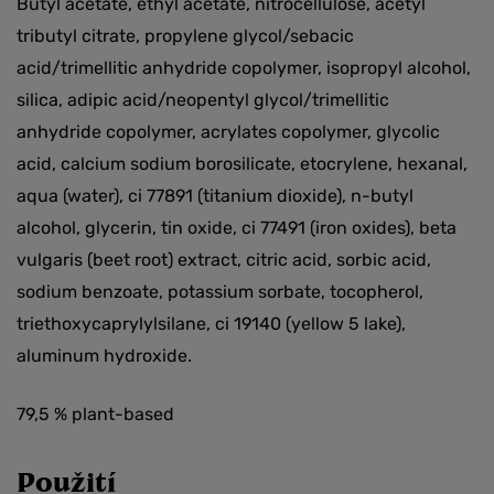
Butyl acetate, ethyl acetate, nitrocellulose, acetyl
tributyl citrate, propylene glycol/sebacic
acid/trimellitic anhydride copolymer, isopropyl alcohol,
silica, adipic acid/neopentyl glycol/trimellitic
anhydride copolymer, acrylates copolymer, glycolic
acid, calcium sodium borosilicate, etocrylene, hexanal,
aqua (water), ci 77891 (titanium dioxide), n-butyl
alcohol, glycerin, tin oxide, ci 77491 (iron oxides), beta
vulgaris (beet root) extract, citric acid, sorbic acid,
sodium benzoate, potassium sorbate, tocopherol,
triethoxycaprylylsilane, ci 19140 (yellow 5 lake),
aluminum hydroxide.
79,5 % plant-based
Použití