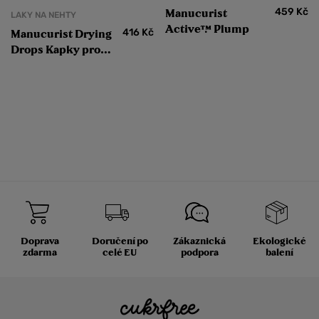
459
Kč
Manucurist
LAKY NA NEHTY
Active™ Plump
416
Kč
Manucurist Drying
Drops Kapky pro
urychlení zaschnutí
laků Green
Doprava
Doručení po
Zákaznická
Ekologické
zdarma
celé EU
podpora
balení