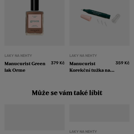
LAKY NA NEHTY
LAKY NA NEHTY
379
Kč
359
Kč
Manucurist Green
Manucurist
lak Orme
Korekční tužka na
nehty
Může se vám také líbit
LAKY NA NEHTY