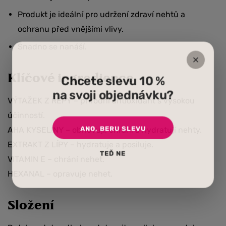
Produkt je ideální pro udržení zdraví nehtů a
ochranu před vnějšími vlivy.
Snadno se nanáší.
Klíčové ingredience
Chcete slevu 10 %
na svoji objednávku?
VÝTAŽEK Z ŘEPY – přírodní antioxidant s vysokou
účinností.
ANO, BERU SLEVU
AHA KYSELINY – obnovují, chrání a hydratují nehty.
EXTRAKT Z LÍPY – hydratuje a posiluje.
TEĎ NE
VITAMIN E – chrání nehet.
HEXANAL – opravuje nehet.
Složení