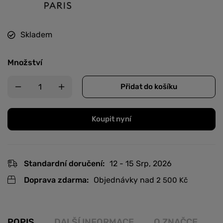
Skladem
Množství
Přidat do košíku
Koupit nyní
Standardní doručení:
12 - 15 Srp, 2026
Doprava zdarma:
Objednávky nad
2 500
Kč
POPIS
DALŠÍ INFORMACE
O ZNAČCE
R