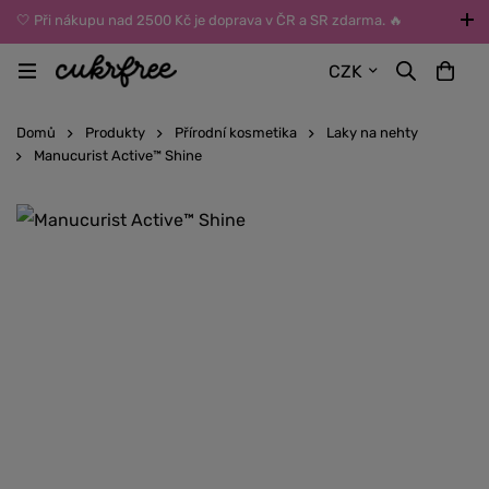
🤍 Při nákupu nad 2500 Kč je doprava v ČR a SR zdarma. 🔥
UPOZORNĚNÍ: Během léta vybírejte dopravu kurýrem nebo do Z-
CZK
BOXů umístěných uvnitř budov. Reklamace zboží způsobené
vysokými teplotami jinak nemůžeme uznat.
Domů
Produkty
Přírodní kosmetika
Laky na nehty
Manucurist Active™ Shine