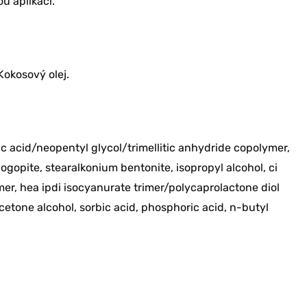
ou aplikaci.
Kokosový olej.
pic acid/neopentyl glycol/trimellitic anhydride copolymer,
hlogopite, stearalkonium bentonite, isopropyl alcohol, ci
vu 10 %
ymer, hea ipdi isocyanurate trimer/polycaprolactone diol
acetone alcohol, sorbic acid, phosphoric acid, n-butyl
bjednávku?
RU SLEVU
 NE