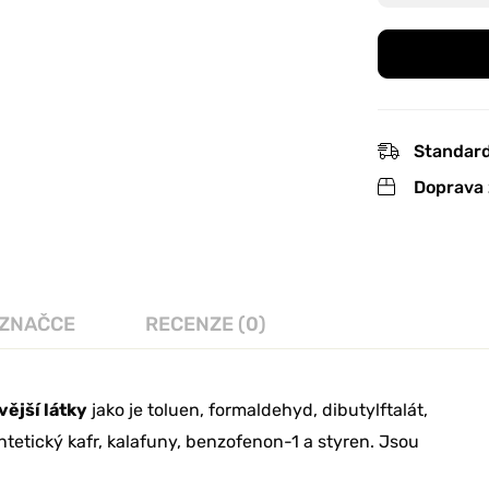
Standard
Doprava 
 ZNAČCE
RECENZE (0)
vější látky
jako je toluen, formaldehyd, dibutylftalát,
tetický kafr, kalafuny, benzofenon-1 a styren. Jsou