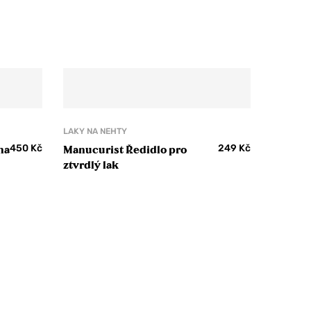
LAKY NA NEHTY
450
Kč
249
Kč
na
Manucurist Ředidlo pro
ztvrdlý lak