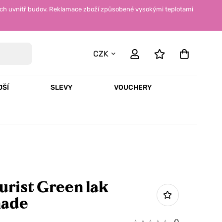
ch uvnitř budov. Reklamace zboží způsobené vysokými teplotami
CZK
JŠÍ
SLEVY
VOUCHERY
rist Green lak
ade