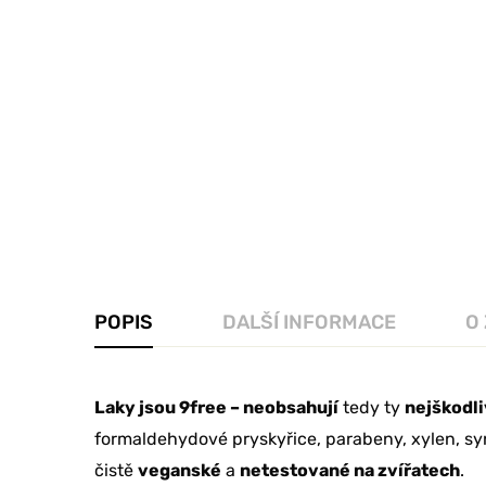
POPIS
DALŠÍ INFORMACE
O
Laky jsou 9free – neobsahují
tedy ty
nejškodli
formaldehydové pryskyřice, parabeny, xylen, syn
čistě
veganské
a
netestované na zvířatech
.