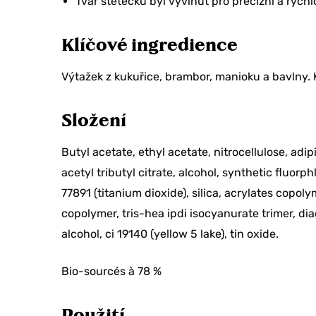
Tvar štětečku byl vyvinut pro precizní a rychl
Klíčové ingredience
Výtažek z kukuřice, brambor, manioku a bavlny. 
Složení
Butyl acetate, ethyl acetate, nitrocellulose, adi
acetyl tributyl citrate, alcohol, synthetic fluorp
Chcete sle
77891 (titanium dioxide), silica, acrylates copol
copolymer, tris-hea ipdi isocyanurate trimer, di
na svoji o
alcohol, ci 19140 (yellow 5 lake), tin oxide.
Bio-sourcés à 78 %
ANO, BE
Použití
TEĎ