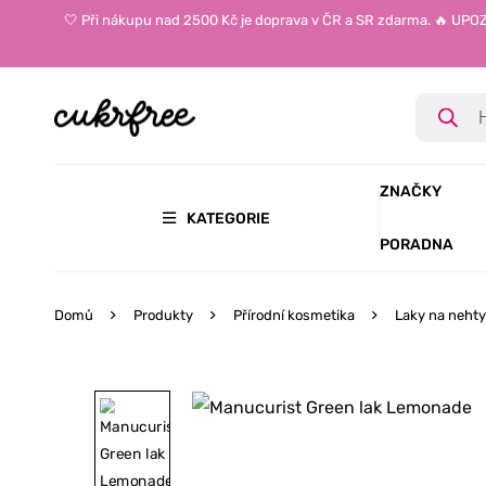
🤍 Při nákupu nad 2500 Kč je doprava v ČR a SR zdarma. 🔥 UP
ZNAČKY
KATEGORIE
PORADNA
Domů
Produkty
Přírodní kosmetika
Laky na nehty