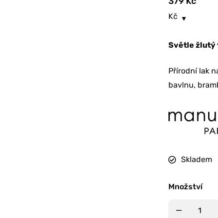
379
Kč
Kč
Světle žlutý 
Přírodní lak 
bavlnu, bramb
Skladem
Množství