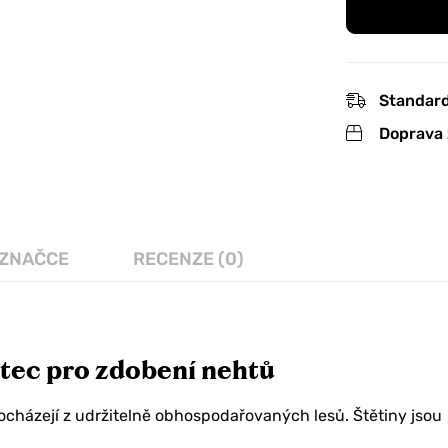
Standard
Doprava 
 ZNAČCE
RECENZE (0)
ětec pro zdobení nehtů
pocházejí z udržitelně obhospodařovaných lesů. Štětiny jsou