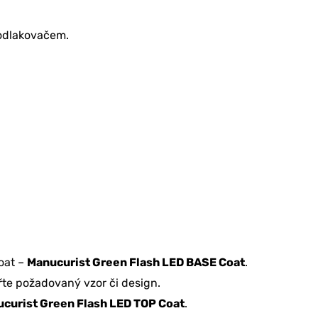
 odlakovačem.
oat –
Manucurist Green Flash LED BASE Coat
.
te požadovaný vzor či design.
curist Green Flash LED TOP Coat
.