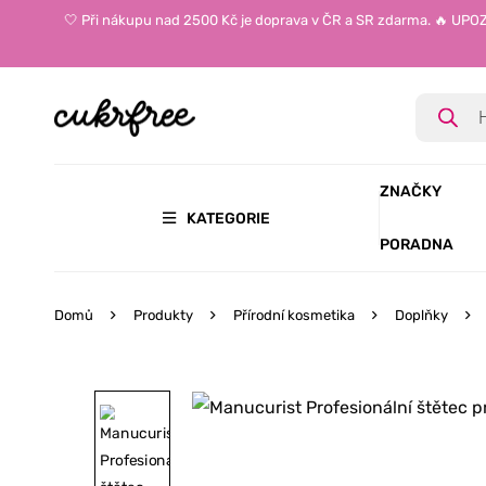
🤍 Při nákupu nad 2500 Kč je doprava v ČR a SR zdarma. 🔥 UP
ZNAČKY
KATEGORIE
PORADNA
Domů
Produkty
Přírodní kosmetika
Doplňky