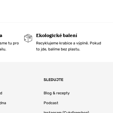
a
Ekologické balení
Jsme tu pro
Recyklujeme krabice a výplně. Pokud
ilu.
to jde, balíme bez plastu.
SLEDUJTE
od
Blog & recepty
adna
Podcast
Instagram (Cukrfreeshop)