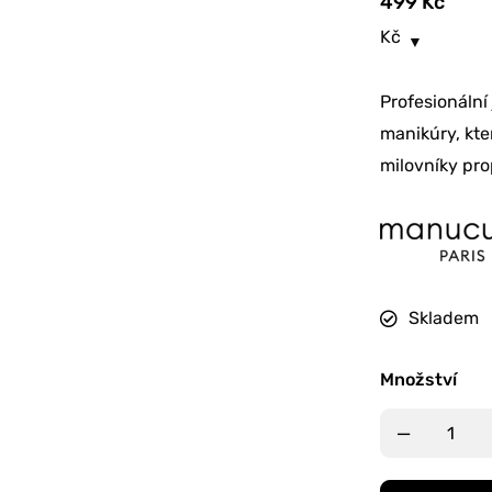
499
Kč
Kč
Profesionální
manikúry, kt
milovníky pr
Skladem
Množství