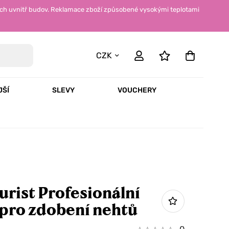
ch uvnitř budov. Reklamace zboží způsobené vysokými teplotami
CZK
JŠÍ
SLEVY
VOUCHERY
rist Profesionální
 pro zdobení nehtů