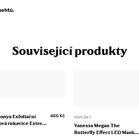
nehtů.
Související produkty
450
Kč
Sonya Exfoliační
DOPLŇKY
ová rukavice Extreme
Vanessa Megan The
e
Butterfly Effect LED Mask