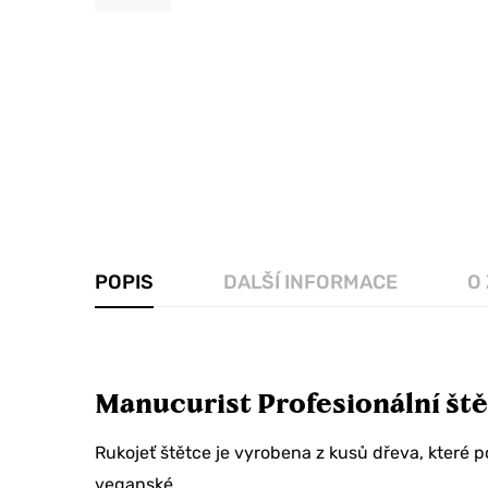
POPIS
DALŠÍ INFORMACE
O
Manucurist Profesionální št
Rukojeť štětce je vyrobena z kusů dřeva, které 
veganské.