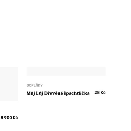
DOPLŇKY
28
Kč
Můj Lůj Dřevěná špachtlička
8 900
Kč