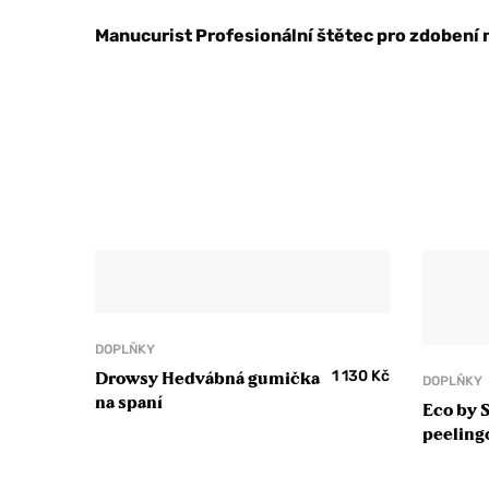
Manucurist Profesionální štětec pro zdobení 
DOPLŇKY
1 130
Kč
Drowsy Hedvábná gumička
DOPLŇKY
na spaní
Eco by 
peeling
Exfoliat