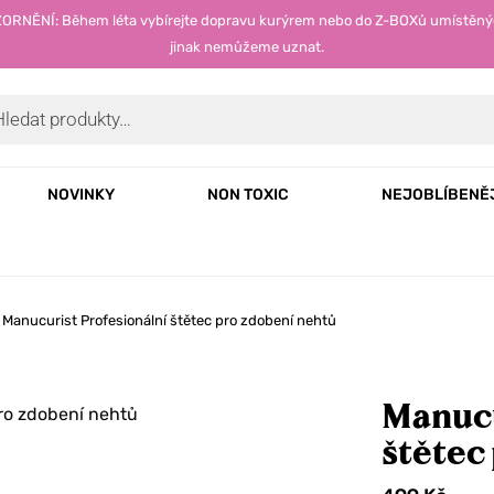
OZORNĚNÍ: Během léta vybírejte dopravu kurýrem nebo do Z-BOXů umístěný
jinak nemůžeme uznat.
NOVINKY
NON TOXIC
NEJOBLÍBENĚ
Manucurist Profesionální štětec pro zdobení nehtů
Manucu
štětec