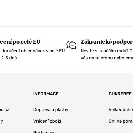
Světelná terapie pro
omlazení silikonová LED
maska na obličej
čení po celé EU
Zákaznická podpor
 doručení objednávek v celé EU
Nevíte si s něčím rady? 
1-5 dnů.
vás na telefonu nebo ema
INFORMACE
CUKRFREE
e.cz
Doprava a platby
Velkoobch
Vrácení zboží
Online por
27
Reklamace