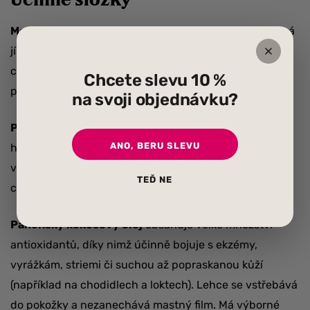
Mandlový olej
regeneruje a zklidňuje pokožku. Dodává
jí vláčnost a hebkost, a proto je vhodný i na suchou a
citlivou pleť. Pomáhá i při spálení pokožky sluncem, a
Chcete slevu 10 %
působí i jako prevence proti vráskám.
na svoji objednávku?
Panenský olivový olej
pokožku čistí, ošetřuje a
ANO, BERU SLEVU
hydratuje. Díky obsahu cenných látek a vitamínů ji i
vyživuje a remineralizuje. Je vhodný i pro suchou a
TEĎ NE
citlivou pleť a pomáhá i v boji s ekzémy či vráskami.
Panenský kokosový olej
obsahuje velké množství
antioxidantů, díky nimž účinně bojuje s ekzémy,
vyrážkám, striemi či suchou až popraskanou kůží
(například na chodidlech a loktech). Lehce se vstřebává
do pokožky a nezanechává mastný film. Má výborné