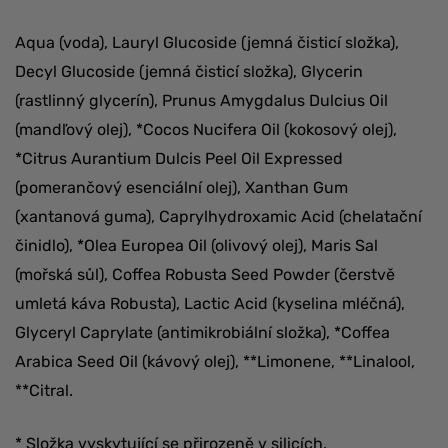
Aqua (voda), Lauryl Glucoside (jemná čisticí složka),
Decyl Glucoside (jemná čisticí složka), Glycerin
(rastlinný glycerín), Prunus Amygdalus Dulcius Oil
(mandľový olej), *Cocos Nucifera Oil (kokosový olej),
*Citrus Aurantium Dulcis Peel Oil Expressed
(pomerančový esenciální olej), Xanthan Gum
(xantanová guma), Caprylhydroxamic Acid (chelatační
činidlo), *Olea Europea Oil (olivový olej), Maris Sal
(mořská s
ůl
), Coffea Robusta Seed Powder (čerstvě
umletá káva Robusta), Lactic Acid (kyselina mléčná),
Glyceryl Caprylate (antimikrobiální složka), *Coffea
Arabica Seed Oil (kávový olej), **Limonene, **Linalool,
**Citral.
* Složka vyskytující se přirozeně v silicích.