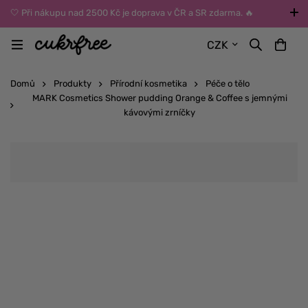
🤍 Při nákupu nad 2500 Kč je doprava v ČR a SR zdarma. 🔥
UPOZORNĚNÍ: Během léta vybírejte dopravu kurýrem nebo do Z-
CZK
BOXů umístěných uvnitř budov. Reklamace zboží způsobené
vysokými teplotami jinak nemůžeme uznat.
Domů
Produkty
Přírodní kosmetika
Péče o tělo
MARK Cosmetics Shower pudding Orange & Coffee s jemnými
kávovými zrníčky