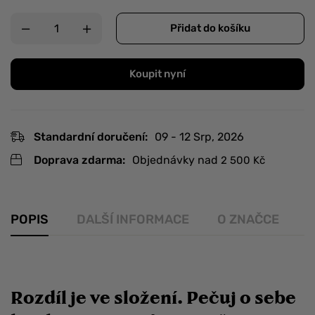
Přidat do košíku
Koupit nyní
Standardní doručení:
09 - 12 Srp, 2026
Doprava zdarma:
Objednávky nad
2 500
Kč
POPIS
DALŠÍ INFORMACE
O ZNAČCE
R
Rozdíl je ve složení. Pečuj o sebe