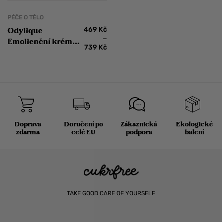
Body Milk
PÉČE O TĚLO
469
Kč
Odylique
–
Emolienční krém
739
Kč
pro atopickou a
citlivou pokožku
Doprava
Doručení po
Zákaznická
Ekologické
zdarma
celé EU
podpora
balení
TAKE GOOD CARE OF YOURSELF