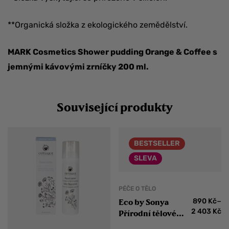
**Organická složka z ekologického zemědělství.
MARK Cosmetics Shower pudding Orange & Coffee s
jemnými kávovými zrníčky 200 ml.
Související produkty
BESTSELLER
SLEVA
PÉČE O TĚLO
–
890
Kč
Eco by Sonya
2 403
Kč
Přírodní tělové
mléko Coconut