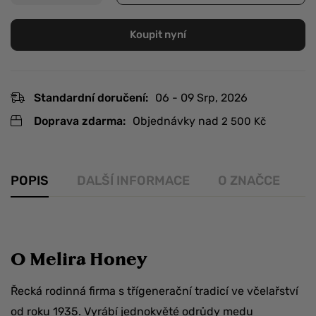
Koupit nyní
Standardní doručení:
06 - 09 Srp, 2026
Doprava zdarma:
Objednávky nad
2 500
Kč
POPIS
DALŠÍ INFORMACE
O ZNAČCE
R
O Melira Honey
Řecká rodinná firma s třígenerační tradicí ve včelařství
od roku 1935. Vyrábí jednokvěté odrůdy medu