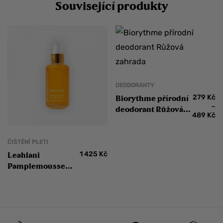
Související produkty
DEODORANTY
279
Kč
Biorythme přírodní
–
deodorant Růžová
489
Kč
zahrada
ČIŠTĚNÍ PLETI
1 425
Kč
Leahlani
Pamplemousse
čistící olej s
tropickými
enzymy