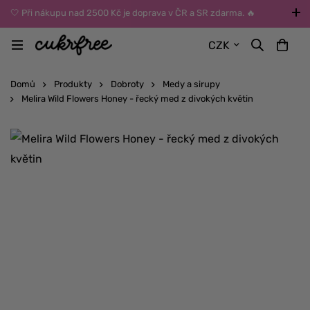
🤍 Při nákupu nad 2500 Kč je doprava v ČR a SR zdarma. 🔥
UPOZORNĚNÍ: Během léta vybírejte dopravu kurýrem nebo do Z-
CZK
BOXů umístěných uvnitř budov. Reklamace zboží způsobené
vysokými teplotami jinak nemůžeme uznat.
Domů
Produkty
Dobroty
Medy a sirupy
Melira Wild Flowers Honey - řecký med z divokých květin