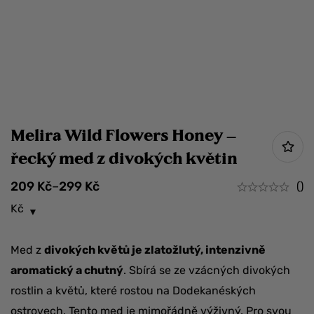
Melira Wild Flowers Honey –
řecký med z divokých květin
209
Kč
–
299
Kč
()
Kč
Med z
divokých květů je zlatožlutý, intenzivně
aromatický a chutný
. Sbírá se ze vzácných divokých
rostlin a květů, které rostou na Dodekanéských
ostrovech. Tento med je mimořádně výživný. Pro svou