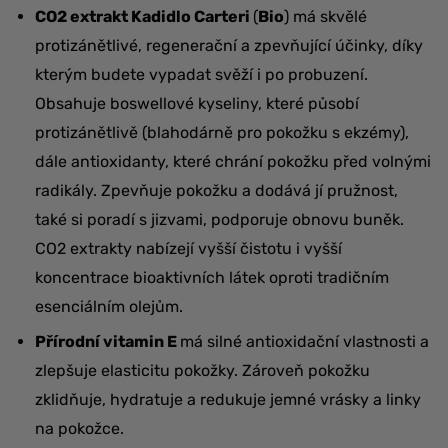
CO2 extrakt Kadidlo Carteri
(
Bio
) má skvělé
protizánětlivé, regenerační a zpevňující účinky, díky
kterým budete vypadat svěží i po probuzení.
Obsahuje boswellové kyseliny, které působí
protizánětlivě (blahodárně pro pokožku s ekzémy),
dále antioxidanty, které chrání pokožku před volnými
radikály. Zpevňuje pokožku a dodává jí pružnost,
také si poradí s jizvami, podporuje obnovu buněk.
CO2 extrakty nabízejí vyšší čistotu i vyšší
koncentrace bioaktivních látek oproti tradičním
esenciálním olejům.
Přírodní vitamin E
má silné antioxidační vlastnosti a
zlepšuje elasticitu pokožky. Zároveň pokožku
zklidňuje, hydratuje a redukuje jemné vrásky a linky
na pokožce.