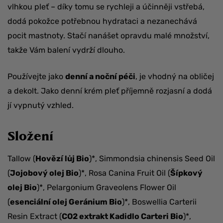
vlhkou pleť – díky tomu se rychleji a účinněji vstřebá,
dodá pokožce potřebnou hydrataci a nezanechává
pocit mastnoty. Stačí nanášet opravdu malé množství,
takže Vám balení vydrží dlouho.
Používejte jako
denní a noční péči
, je vhodný na obličej
a dekolt. Jako denní krém pleť příjemně rozjasní a dodá
jí vypnutý vzhled.
Složení
Tallow (
Hovězí lůj Bio
)*, Simmondsia chinensis Seed Oil
(
Jojobový olej Bio
)*, Rosa Canina Fruit Oil (
Šípkový
olej Bio
)*, Pelargonium Graveolens Flower Oil
(
esenciální olej Geránium Bio
)*, Boswellia Carterii
Resin Extract (
CO2 extrakt Kadidlo Carteri Bio
)*,