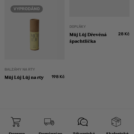
VYPRODÁNO
DOPLŇKY
28
Kč
Můj Lůj Dřevěná
špachtlička
BALZÁMY NA RTY
198
Kč
Můj Lůj Lůj na rty
Doprava
Doručení po
Zákaznická
Ekologické