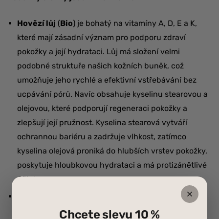
Hovězí lůj
(
Bio
) je bohatý na vitamíny A, D, E a K,
které mají zásadní význam pro podporu zdraví
pokožky a její hydrataci. Lůj má složení velmi
podobné struktuře našich kožních buněk, což
umožňuje jeho rychlé a efektivní vstřebávání bez
ucpávání pórů. Navíc obsahuje kyselinu stearovou a
olejovou, které podporují regeneraci pokožky a
zlepšují její pružnost. Kyselina stearová vytváří
ochrannou bariéru a zadržuje vlhkost, zatímco
kyselina olejová proniká do hlubších vrstev pokožky,
poskytuje hloubkovou hydrataci a má protizánětlivé
účinky.
Šípkový olej
(
Bio
) je známý svými omlazujícími a
rozjasňujícími účinky na pleť. Obsahuje esenciální
Chcete slevu 10 %