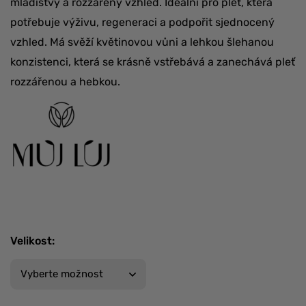
mladistvý a rozzářený vzhled. Ideální pro pleť, která
potřebuje výživu, regeneraci a podpořit sjednocený
vzhled. Má svěží květinovou vůni a lehkou šlehanou
konzistenci, která se krásně vstřebává a zanechává pleť
rozzářenou a hebkou.
Velikost
: