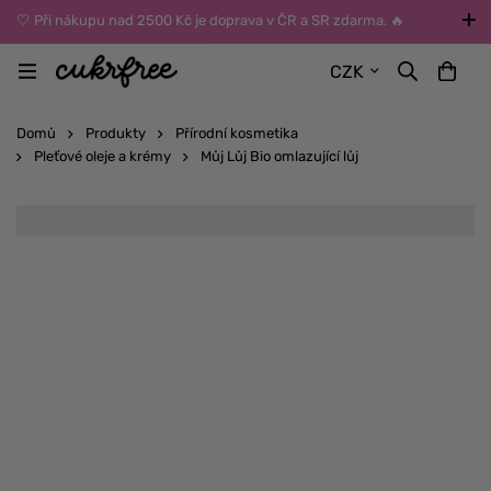
🤍 Při nákupu nad 2500 Kč je doprava v ČR a SR zdarma. 🔥
UPOZORNĚNÍ: Během léta vybírejte dopravu kurýrem nebo do Z-
CZK
BOXů umístěných uvnitř budov. Reklamace zboží způsobené
vysokými teplotami jinak nemůžeme uznat.
Domů
Produkty
Přírodní kosmetika
Pleťové oleje a krémy
Můj Lůj Bio omlazující lůj