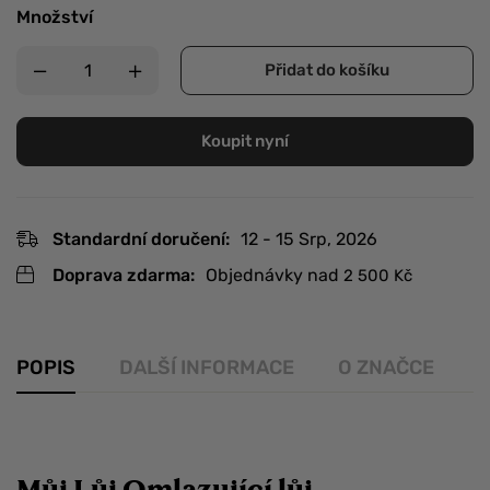
Množství
Přidat do košíku
Koupit nyní
Standardní doručení:
12 - 15 Srp, 2026
Doprava zdarma:
Objednávky nad
2 500
Kč
POPIS
DALŠÍ INFORMACE
O ZNAČCE
R
Můj Lůj Omlazující lůj