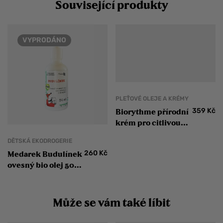
Související produkty
VYPRODÁNO
PLEŤOVÉ OLEJE A KRÉMY
359
Kč
Biorythme přírodní
krém pro citlivou
pleť Olej z
DĚTSKÁ EKODROGERIE
granátového jablka a
260
Kč
Medarek Budulínek
melounových
ovesný bio olej 50
semínek
ml
Může se vám také líbit