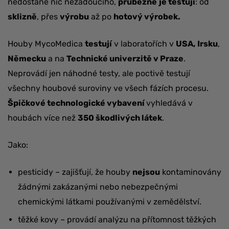
nedostane nic nežádoucího,
průběžně
je
testují
: od
sklizně
, přes
výrobu
až po
hotový výrobek.
Houby MycoMedica
testují
v laboratořích v
USA,
Irsku
,
Německu
a na
Technické univerzitě v
Praze
.
Neprovádí jen náhodné testy, ale poctivě testují
všechny houbové suroviny ve všech fázích procesu.
Špičkové technologické vybavení
vyhledává v
houbách více než
350 škodlivých látek
.
Jako:
pesticidy – zajišťují, že houby
nejsou
kontaminovány
žádnými zakázanými nebo nebezpečnými
chemickými látkami používanými v zemědělství.
těžké kovy – provádí analýzu na přítomnost těžkých