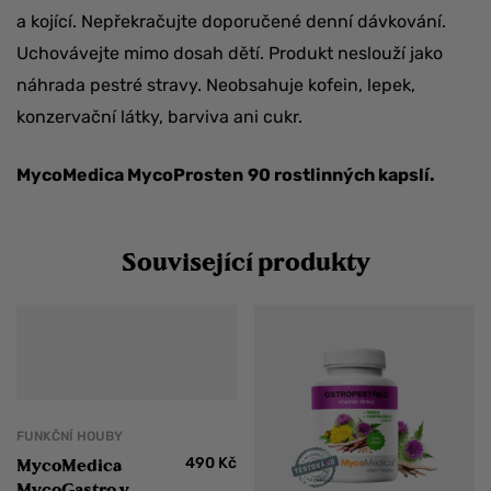
a kojící. Nepřekračujte doporučené denní dávkování.
Uchovávejte mimo dosah dětí. Produkt neslouží jako
náhrada pestré stravy. Neobsahuje kofein, lepek,
konzervační látky, barviva ani cukr.
MycoMedica
MycoProsten
90
rostlinných
kapslí.
Související produkty
FUNKČNÍ HOUBY
490
Kč
MycoMedica
MycoGastro v