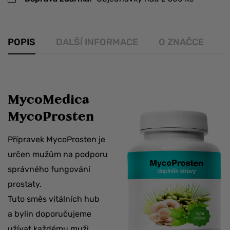
POPIS
DALŠÍ INFORMACE
O ZNAČCE
R
MycoMedica
MycoProsten
Přípravek MycoProsten je
určen mužům na podporu
správného fungování
prostaty.
Tuto směs vitálních hub
a bylin doporučujeme
užívat každému muži,