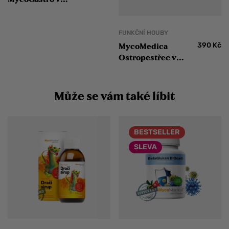
optimálním složení
FUNKČNÍ HOUBY
390
Kč
MycoMedica
Ostropestřec v
optimálním složení
Může se vám také líbit
BESTSELLER
SLEVA