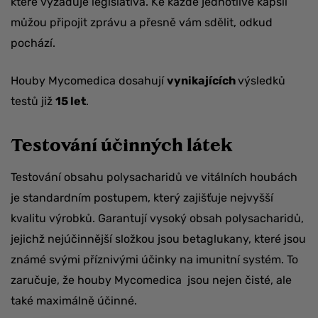
které vyžaduje legislativa. Ke každé jednotlivé kapsli
můžou připojit zprávu a přesně vám sdělit, odkud
pochází.
Houby Mycomedica dosahují
vynikajících
výsledků
testů již
15 let
.
Testování účinných látek
Testování obsahu polysacharidů ve vitálních houbách
je standardním postupem, který zajišťuje nejvyšší
kvalitu výrobků. Garantují vysoký obsah polysacharidů,
jejichž nejúčinnější složkou jsou betaglukany, které jsou
známé svými příznivými účinky na imunitní systém. To
zaručuje, že houby Mycomedica jsou nejen čisté, ale
také maximálně účinné.