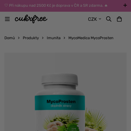
🤍 Při nákupu nad 2500 Kč je doprava v ČR a SR zdarma. 🔥
UPOZORNĚNÍ: Během léta vybírejte dopravu kurýrem nebo do Z-
CZK
BOXů umístěných uvnitř budov. Reklamace zboží způsobené
vysokými teplotami jinak nemůžeme uznat.
Domů
Produkty
Imunita
MycoMedica MycoProsten