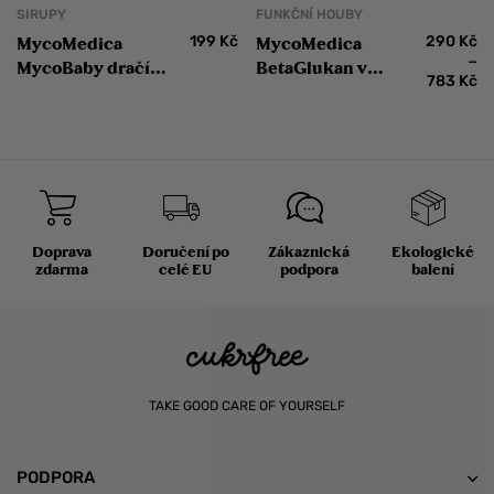
SIRUPY
FUNKČNÍ HOUBY
199
Kč
290
Kč
MycoMedica
MycoMedica
–
MycoBaby dračí
BetaGlukan v
783
Kč
sirup
optimální
koncentraci
Doprava
Doručení po
Zákaznická
Ekologické
zdarma
celé EU
podpora
balení
TAKE GOOD CARE OF YOURSELF
PODPORA