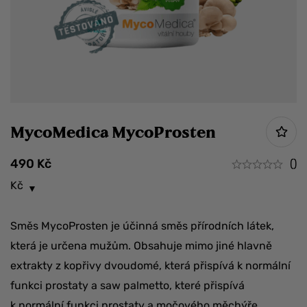
MycoMedica MycoProsten
490
Kč
()
Kč
Směs MycoProsten je účinná směs přírodních látek,
která je určena mužům. Obsahuje mimo jiné hlavně
extrakty z kopřivy dvoudomé, která přispívá k normální
funkci prostaty a saw palmetto, které přispívá
k normální funkci prostaty a močového měchýře.