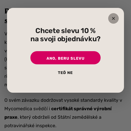
Přísné výrobní postupy
společnosti MycoMedica
Chcete slevu 10 %
Ve společnosti Mycomedica kladou velký důraz na
na svoji objednávku?
kvalitu a bezpečnost svých výrobků. Proto ve všech
výrobních procesech
přísně
dodržují normy HACCP
ANO, BERU SLEVU
(Hazard Analysis and Critical Control Point). Tento
systém jim umožňuje efektivně identifikovat a řídit
TEĎ NE
rizika spojená s výrobou potravin a zajišťuje tak
maximální bezpečnost a spokojenost jejich zákazníků.
O svém závazku dodržovat vysoké standardy kvality v
Mycomedica svědčí i
certifikát správné výrobní
praxe
, který obdrželi od Státní zemědělské a
potravinářské inspekce.