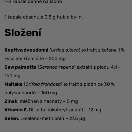
1-2 kapsle denně na lačno
1 kapsle obsahuje 0,5 g hub a bylin.
Složení
Kopřiva dvoudomá
(Urtica dioica
) extrakt z kořene 1 %
kyseliny křemičité – 200 mg
Saw palmetto
(
Serenoa repens
) extrakt z plodu 4:1 –
160 mg
Maitake
(
Grifola frondosa
) extrakt z plodnice 30 %
polysacharidů – 150 mg
Zinek
, mléčnan zinečnatý – 5 mg
Vitamin E,
DL-alfa-tokoferyl-acetát – 12 mg
Selen
, L-seleno-methionin – 27,5 µg