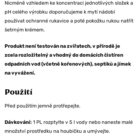
Nicméně vzhledem ke koncentraci jednotlivých složek a
pH celého výrobku doporučujeme k mytí nádobí
používat ochranné rukavice a poté pokožku rukou natřít
šetrným krémem.
Produkt není testován na zvířatech, v přírodě je
zcela rozložitelný a vhodný do domácích čistíren
odpadních vod (včetně kořenových), septiků a jímek
na vyvážení.
Použití
Před použitím jemně protřepejte.
Dávkování:
1 PL rozptylte v 5 l vody nebo naneste malé
množství prostředku na houbičku a umývejte.