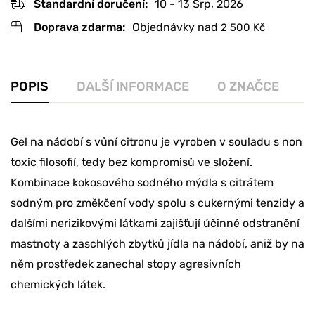
Standardní doručení:
10 - 13 Srp, 2026
Doprava zdarma:
Objednávky nad
2 500
Kč
POPIS
DALŠÍ INFORMACE
O ZNAČCE
R
Gel na nádobí s vůní citronu je vyroben v souladu s non
toxic filosofií, tedy bez kompromisů ve složení.
Kombinace kokosového sodného mýdla s citrátem
sodným pro změkčení vody spolu s cukernými tenzidy a
dalšími nerizikovými látkami zajišťují účinné odstranění
mastnoty a zaschlých zbytků jídla na nádobí, aniž by na
něm prostředek zanechal stopy agresivních
chemických látek.