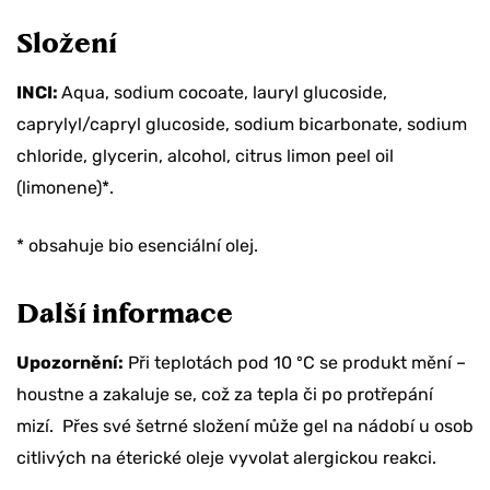
Složení
INCI:
Aqua, sodium cocoate, lauryl glucoside,
caprylyl/capryl glucoside, sodium bicarbonate, sodium
chloride, glycerin, alcohol, citrus limon peel oil
(limonene)*.
* obsahuje bio esenciální olej.
Další informace
Upozornění:
Při teplotách pod 10 ºC se produkt mění –
houstne a zakaluje se, což za tepla či po protřepání
mizí. Přes své šetrné složení může gel na nádobí u osob
citlivých na éterické oleje vyvolat alergickou reakci.