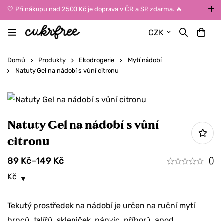
🤍 Při nákupu nad 2500 Kč je doprava v ČR a SR zdarma. 🔥
UPOZORNĚNÍ: Během léta vybírejte dopravu kurýrem nebo do Z-
CZK
BOXů umístěných uvnitř budov. Reklamace zboží způsobené
vysokými teplotami jinak nemůžeme uznat.
Domů
Produkty
Ekodrogerie
Mytí nádobí
Natuty Gel na nádobí s vůní citronu
Natuty Gel na nádobí s vůní
citronu
89
Kč
–
149
Kč
()
Kč
Tekutý prostředek na nádobí je určen na ruční mytí
hrnců, talířů, skleniček, pánvic, příborů, apod.