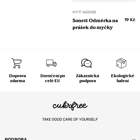
MYTÍ NÁDOBÍ
19
Kč
Sonett Odměrka na
prášek do myčky
Doprava
Doručení po
Zákaznická
Ekologické
zdarma
celé EU
podpora
balení
TAKE GOOD CARE OF YOURSELF
PODPORA