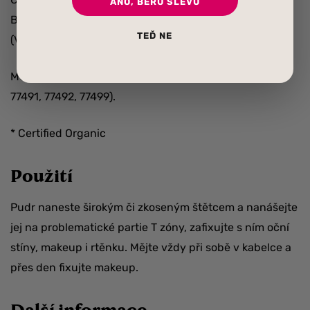
ANO, BERU SLEVU
Barbadensis (Aloe Vera) Leaf Powder*, Tocopherol
TEĎ NE
(Vitamin E).
Může obsahovat: Titanium Dioxide, Iron Oxides (CI
77491, 77492, 77499).
* Certified Organic
Použití
Pudr naneste širokým či zkoseným štětcem a nanášejte
jej na problematické partie T zóny, zafixujte s ním oční
stíny, makeup i rtěnku. Mějte vždy při sobě v kabelce a
přes den fixujte makeup.
Další informace