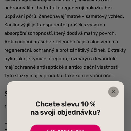
ochranný film, hydratují a regenerují pokožku bez
ucpávání pórů. Zanechávají matně – sametový vzhled.
Kaolínový jíl je transparentní prášek s vysokou
absorpční schopností, který dodává matný povrch.
Antioxidační prášek ze zeleného čaje a aloe vera má
regenerační, ochranný a protizánětlivý účinek. Extrakty
bylin jako je tymián, oregano, rozmarýn a levandule
mají ochranné antiseptické a antioxidační vlastnosti.
Tyto složky mají v produktu také konzervační účel.
Složení
Chcete slevu 10 %
100% natural / 70 % Organic / Vegan / Gluten Free.
na svoji objednávku?
Oryza Sativa (Rice) Powder*, Silica, Mica, Kaolin,
Camellia Sinensis (Green Tee) Leaf Powder*, Aloe