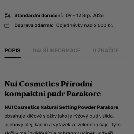
Standardní doručení:
09 - 12 Srp, 2026
Doprava zdarma:
Objednávky nad
2 500
Kč
POPIS
DALŠÍ INFORMACE
O ZNAČCE
R
Nui Cosmetics Přírodní
kompaktní pudr Parakore
NUI Cosmetics Natural Setting Powder Parakore
obsahuje klíčové složky jako je rýžový pudr, slída,
jojobový olej, kaolin a výtažek ze zeleného čaje. Tyto
složky mají zklidňující a ochranný účinek, vytváří