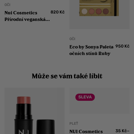
OČI
820
Kč
Nui Cosmetics
Přírodní veganská
řasenka s
vitaminem E
OČI
950
Kč
Eco by Sonya Paleta
očních stínů Ruby
Může se vám také líbit
SLEVA
PLEŤ
–
35
Kč
NUI Cosmetics