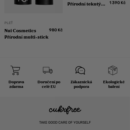
1 390
Kč
Přírodní tekutý
make-up s
hedvábným
efektem
PLEŤ
980
Kč
Nui Cosmetics
Přírodní multi-stick
Doprava
Doručení po
Zákaznická
Ekologické
zdarma
celé EU
podpora
balení
TAKE GOOD CARE OF YOURSELF