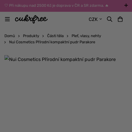
🤍 Při nákupu nad 2500 Kč je doprava v ČR a SR zdarma. 🔥
UPOZORNĚNÍ: Během léta vybírejte dopravu kurýrem nebo do Z-
CZK
BOXů umístěných uvnitř budov. Reklamace zboží způsobené
vysokými teplotami jinak nemůžeme uznat.
Domů
Produkty
Části těla
Pleť, vlasy, nehty
Nui Cosmetics Přírodní kompaktní pudr Parakore