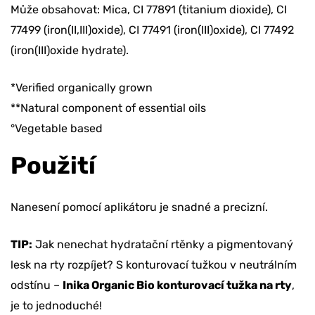
Může obsahovat: Mica, CI 77891 (titanium dioxide), CI
77499 (iron(II,III)oxide), CI 77491 (iron(III)oxide), CI 77492
(iron(III)oxide hydrate).
*Verified organically grown
**Natural component of essential oils
°Vegetable based
Použití
Nanesení pomocí aplikátoru je snadné a precizní.
TIP:
Jak nenechat hydratační rtěnky a pigmentovaný
lesk na rty rozpíjet? S konturovací tužkou v neutrálním
odstínu –
Inika Organic Bio konturovací tužka na rty
,
je to jednoduché!