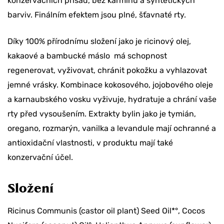
konzervačních přísad, bez karmínu a syntetických
barviv. Finálním efektem jsou plné, šťavnaté rty.
Chcete slevu 10 %
Díky 100% přírodnímu složení jako je ricinový olej,
na svoji objednávku?
kakaové a bambucké máslo má schopnost
regenerovat, vyživovat, chránit pokožku a vyhlazovat
jemné vrásky. Kombinace kokosového, jojobového oleje
ANO, BERU SLEVU
a karnaubského vosku vyživuje, hydratuje a chrání vaše
TEĎ NE
rty před vysoušením. Extrakty bylin jako je tymián,
oregano, rozmarýn, vanilka a levandule mají ochranné a
antioxidační vlastnosti, v produktu mají také
konzervační účel.
Složení
Ricinus Communis (castor oil plant) Seed Oil*°, Cocos