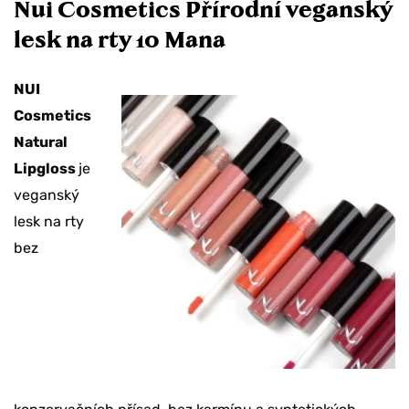
Nui Cosmetics Přírodní veganský
lesk na rty 10 Mana
NUI
Cosmetics
Natural
Lipgloss
je
veganský
lesk na rty
bez