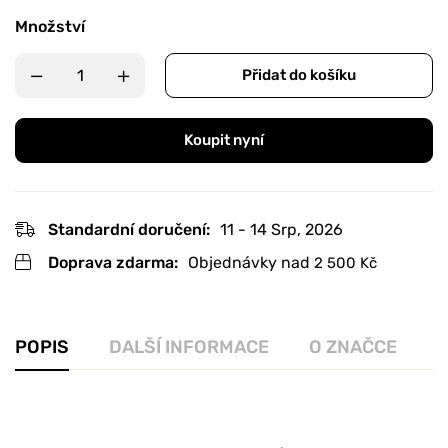
Množství
Přidat do košíku
Koupit nyní
Standardní doručení:
11 - 14 Srp, 2026
Doprava zdarma:
Objednávky nad
2 500
Kč
POPIS
DALŠÍ INFORMACE
O ZNAČCE
R