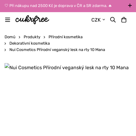
🤍 Při nákupu nad 2500 Kč je doprava v ČR a SR zdarma. 🔥
UPOZORNĚNÍ: Během léta vybírejte dopravu kurýrem nebo do Z-
CZK
BOXů umístěných uvnitř budov. Reklamace zboží způsobené
vysokými teplotami jinak nemůžeme uznat.
Domů
Produkty
Přírodní kosmetika
Dekorativní kosmetika
Nui Cosmetics Přírodní veganský lesk na rty 10 Mana