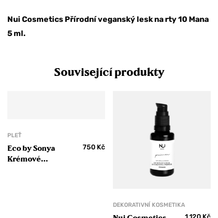
Nui Cosmetics Přírodní veganský lesk na rty 10 Mana
5 ml.
Související produkty
PLEŤ
750
Kč
Eco by Sonya
Krémové
multilíčidlo Cream
Blush
DEKORATIVNÍ KOSMETIKA
1 120
Kč
Nui Cosmetics