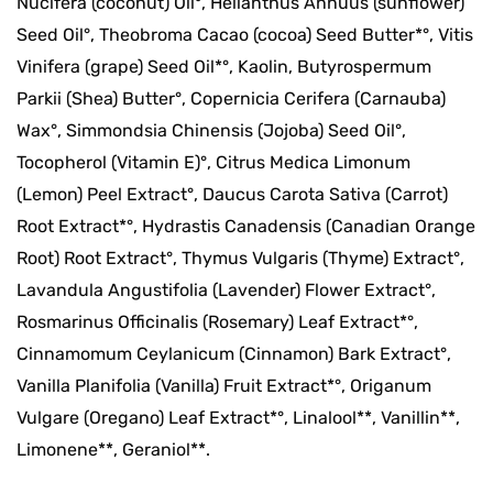
Nucifera (coconut) Oil°, Helianthus Annuus (sunflower)
Seed Oil°, Theobroma Cacao (cocoa) Seed Butter*°, Vitis
Vinifera (grape) Seed Oil*°, Kaolin, Butyrospermum
Parkii (Shea) Butter°, Copernicia Cerifera (Carnauba)
Wax°, Simmondsia Chinensis (Jojoba) Seed Oil°,
Tocopherol (Vitamin E)°, Citrus Medica Limonum
(Lemon) Peel Extract°, Daucus Carota Sativa (Carrot)
Root Extract*°, Hydrastis Canadensis (Canadian Orange
Root) Root Extract°, Thymus Vulgaris (Thyme) Extract°,
Lavandula Angustifolia (Lavender) Flower Extract°,
Rosmarinus Officinalis (Rosemary) Leaf Extract*°,
Cinnamomum Ceylanicum (Cinnamon) Bark Extract°,
Vanilla Planifolia (Vanilla) Fruit Extract*°, Origanum
Vulgare (Oregano) Leaf Extract*°, Linalool**, Vanillin**,
Limonene**, Geraniol**.