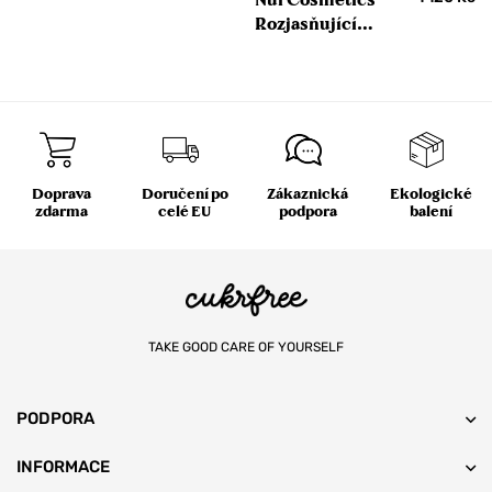
Rozjasňující
hydratační primer
Doprava
Doručení po
Zákaznická
Ekologické
zdarma
celé EU
podpora
balení
TAKE GOOD CARE OF YOURSELF
PODPORA
INFORMACE