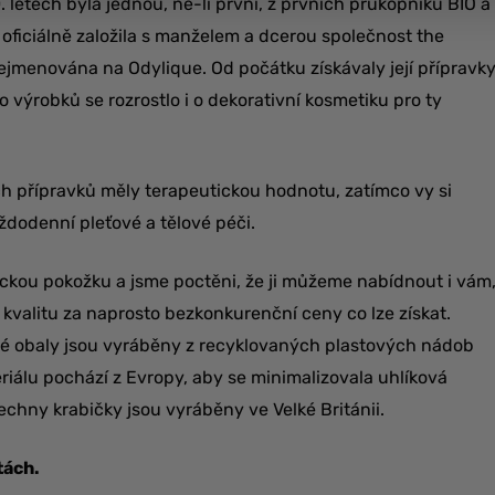
. letech byla jednou, ne-li první, z prvních průkopníků BIO a
3 oficiálně založila s manželem a dcerou společnost the
řejmenována na Odylique. Od počátku získávaly její přípravk
o výrobků se rozrostlo i o dekorativní kosmetiku pro ty
ich přípravků měly terapeutickou hodnotu, zatímco vy si
ždodenní pleťové a tělové péči.
ickou pokožku a jsme poctěni, že ji můžeme nabídnout i vám
O kvalitu za naprosto bezkonkurenční ceny co lze získat.
vé obaly jsou vyráběny z recyklovaných plastových nádob
iálu pochází z Evropy, aby se minimalizovala uhlíková
chny krabičky jsou vyráběny ve Velké Británii.
tách.