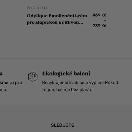
PÉČE O TĚLO
469
Kč
Odylique Emolienční krém
–
pro atopickou a citlivou
739
Kč
pokožku
a
Ekologické balení
Jsme tu pro
Recyklujeme krabice a výplně. Pokud
ilu.
to jde, balíme bez plastu.
SLEDUJTE