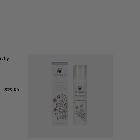
329
Kč