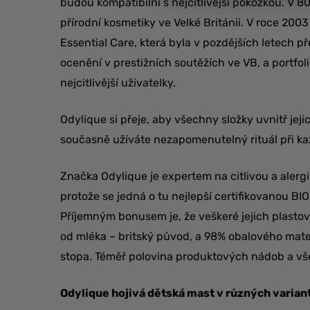
budou kompatibilní s nejcitlivější pokožkou. V 80
přírodní kosmetiky ve Velké Británii. V roce 200
Essential Care, která byla v pozdějších letech p
ocenění v prestižních soutěžích ve VB, a portfoli
nejcitlivější uživatelky.
Odylique si přeje, aby všechny složky uvnitř jej
současně užíváte nezapomenutelný rituál při ka
Značka Odylique je expertem na citlivou a alerg
protože se jedná o tu nejlepší certifikovanou BI
Příjemným bonusem je, že veškeré jejich plasto
od mléka – britský původ, a 98% obalového mater
stopa. Téměř polovina produktových nádob a vše
Odylique hojivá dětská mast v různých varian