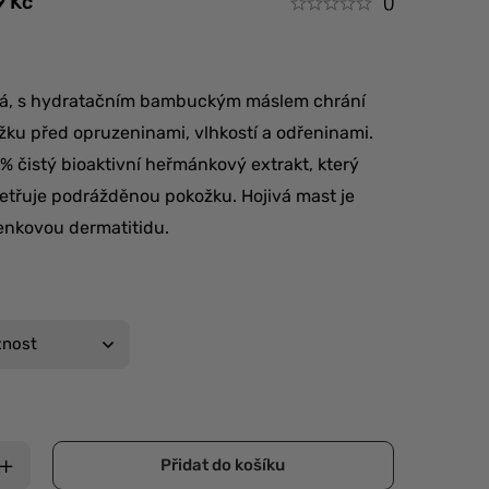
9
Kč
()
vá, s hydratačním bambuckým máslem chrání
ku před opruzeninami, vlhkostí a odřeninami.
 čistý bioaktivní heřmánkový extrakt, který
šetřuje podrážděnou pokožku. Hojivá mast je
lenkovou dermatitidu.
Přidat do košíku