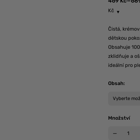
–
469
Kč
68
Kč
Čistá, krémo
dětskou pokož
Obsahuje 100%
zklidňuje a o
ideální pro p
Obsah
:
Množství