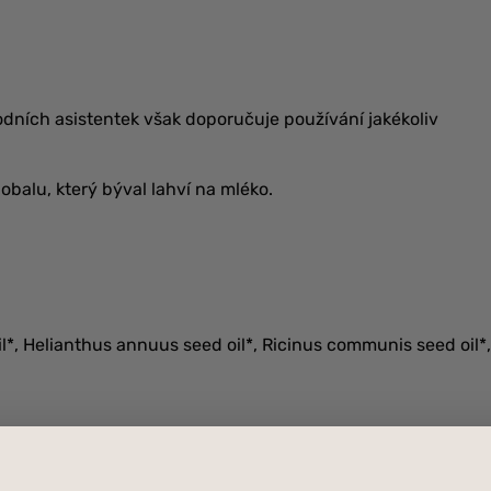
dních asistentek však doporučuje používání jakékoliv
balu, který býval lahví na mléko.
l*, Helianthus annuus seed oil*, Ricinus communis seed oil*,
t)