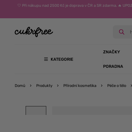
🤍 Při nákupu nad 2500 Kč je doprava v ČR a SR zdarma. 🔥 UP
ZNAČKY
KATEGORIE
PORADNA
Domů
Produkty
Přírodní kosmetika
Péče o tělo