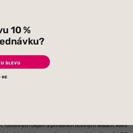
nicový olej*, ricinový olej*, heřmánkový výtažek*.
vu 10 %
bjednávku?
 Lze použít na
plenkové vyrážky nebo uzávěr kolébky
.
 se vyznačuje červenou vyrážkou na pokožce hlavy, která se
Tento stav se také nazývá seboroická dermatitida a je běžný
RU SLEVU
uzávěr se může objevit také na obličeji, uších a krku.
 NE
„síla přírody“ – se zrodila v roce 2003 a původně se
. letech minulého století, když hlavní zakladatelka Margaret
Konvenční výrobky s její alergickou a citlivou pokožkou vůbec
 a účinnější způsob péče o pleť než použití ropných složek a
ní medicíny a aromaterapie, aby mohla začít tvořit skutečně
, rostlinných olejích a přírodních účinných látkách, které