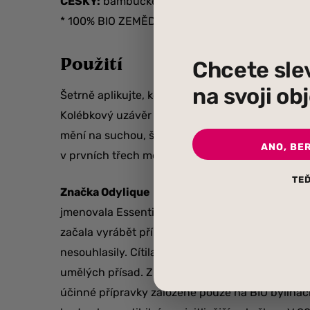
ČESKY:
bambucké máslo*, kokosový olej*, sluneč
* 100% BIO ZEMĚDĚLSTVÍ & VÝROBA
Použití
Chcete sle
na svoji o
Šetrně aplikujte, kdekoliv a kdykoliv je potřeba.
Kolébkový uzávěr je kožní problém u dětí, který
mění na suchou, šupinatě žlutou mastnou kůru. 
ANO, BE
v prvních třech měsících věku dítěte. Kolébkový 
TEĎ
Značka Odylique
– název je odvozen od významu 
jmenovala Essential Care. Celý příběh začal v 80
začala vyrábět přírodní produkty v péči o pleť. 
nesouhlasily. Cítila, že musí existovat zdravější
umělých přísad. Získala vzdělání v oboru herbál
účinné přípravky založené pouze na BIO bylinách