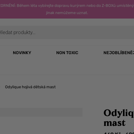
OZORNĚNÍ: Během léta vybírejte dopravu kurýrem nebo do Z-BOXů umístěný
jinak nemůžeme uznat.
NOVINKY
NON TOXIC
NEJOBLÍBENĚ
Odylique hojivá dětská mast
Odyliq
mast