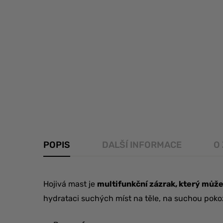
POPIS
DALŠÍ INFORMACE
O
Hojivá mast je
multifunkční zázrak, který může
hydrataci suchých míst na těle, na suchou pokož