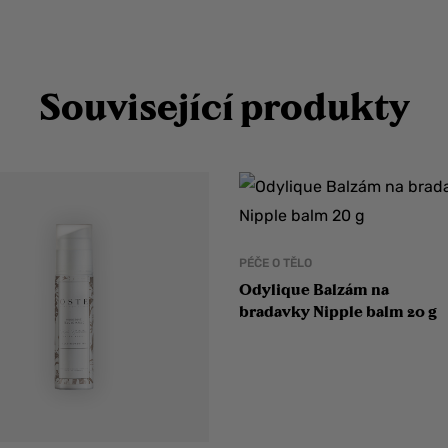
Související produkty
PÉČE O TĚLO
Odylique Balzám na
bradavky Nipple balm 20 g