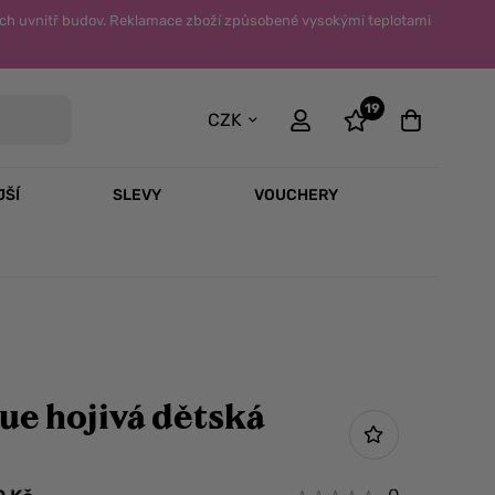
ch uvnitř budov. Reklamace zboží způsobené vysokými teplotami
19
CZK
JŠÍ
SLEVY
VOUCHERY
ue hojivá dětská