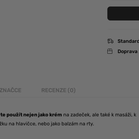
Standard
Doprava 
 ZNAČCE
RECENZE (0)
te použít nejen jako krém
na zadeček, ale také k masáži, k
ku na hlavičce, nebo jako balzám na rty.