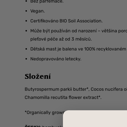
Bez parfemace.
Vegan.
Certifikováno BIO Soil Association.
Může být používán od narození – většina poro
pleťové péče až od 3 měsíců.
Dětská mast je balena ve 100% recyklovaném o
Nedopravováno letecky.
Složení
Butyrospermum parkii butter*, Cocos nucifera oi
Chamomilla recutita flower extract*.
*Organically grown & produced (100% of produc