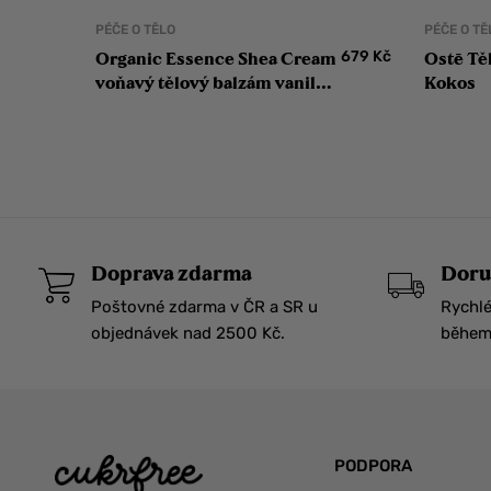
PÉČE O TĚLO
PÉČE O TĚ
679
Kč
Organic Essence Shea Cream
Ostē Tě
voňavý tělový balzám vanilka
Kokos
pomeranč
Doprava zdarma
Doru
Poštovné zdarma v ČR a SR u
Rychlé
objednávek nad 2500 Kč.
během 
PODPORA