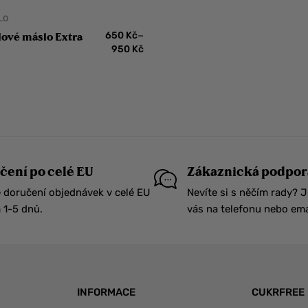
LO
–
650
Kč
lové máslo Extra
950
Kč
čení po celé EU
Zákaznická podpor
 doručení objednávek v celé EU
Nevíte si s něčím rady? 
1-5 dnů.
vás na telefonu nebo ema
INFORMACE
CUKRFREE