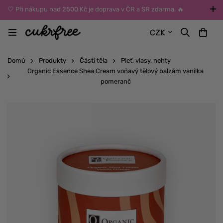
🤍 Při nákupu nad 2500 Kč je doprava v ČR a SR zdarma. 🔥
UPOZORNĚNÍ: Během léta vybírejte dopravu kurýrem nebo do Z-
CZK
BOXů umístěných uvnitř budov. Reklamace zboží způsobené
vysokými teplotami jinak nemůžeme uznat.
Domů
Produkty
Části těla
Pleť, vlasy, nehty
Organic Essence Shea Cream voňavý tělový balzám vanilka
pomeranč