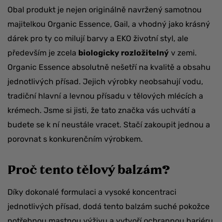
Obal produkt je nejen originálně navržený samotnou
majitelkou Organic Essence, Gail, a vhodný jako krásný
dárek pro ty co milují barvy a EKO životní styl, ale
především je zcela
biologicky rozložitelný
v zemi.
Organic Essence absolutně nešetří na kvalitě a obsahu
jednotlivých přísad. Jejich výrobky neobsahují vodu,
tradiční hlavní a levnou přísadu v tělových mlécích a
krémech. Jsme si jisti, že tato značka vás uchvátí a
budete se k ní neustále vracet. Stačí zakoupit jednou a
porovnat s konkurenčním výrobkem.
Proč tento tělový balzám?
Díky dokonalé formulaci a vysoké koncentraci
jednotlivých přísad, dodá tento balzám suché pokožce
potřebnou mastnou výživu a vytvoří ochrannou bariéru