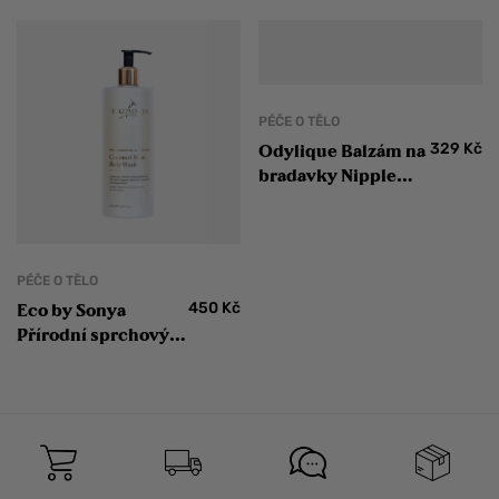
PÉČE O TĚLO
329
Kč
Odylique Balzám na
bradavky Nipple
balm 20 g
PÉČE O TĚLO
450
Kč
Eco by Sonya
Přírodní sprchový
gel Body Wash