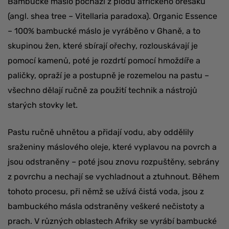
Bambucké máslo pochází z plodů afrického ořešáku
(angl. shea tree – Vitellaria paradoxa). Organic Essence
– 100% bambucké máslo je vyráběno v Ghaně, a to
skupinou žen, které sbírají ořechy, rozlouskávají je
pomocí kamenů, poté je rozdrtí pomocí hmoždíře a
paličky, opraží je a postupně je rozemelou na pastu –
všechno dělají ručně za použití technik a nástrojů
starých stovky let.
Pastu ručně uhnětou a přidají vodu, aby oddělily
sraženiny máslového oleje, které vyplavou na povrch a
jsou odstraněny – poté jsou znovu rozpuštěny, sebrány
z povrchu a nechají se vychladnout a ztuhnout. Během
tohoto procesu, při němž se užívá čistá voda, jsou z
bambuckého másla odstraněny veškeré nečistoty a
prach. V různých oblastech Afriky se vyrábí bambucké