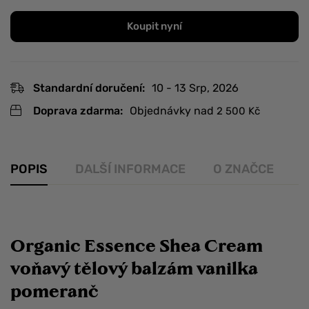
Koupit nyní
Standardní doručení:
10 - 13 Srp, 2026
Doprava zdarma:
Objednávky nad
2 500
Kč
POPIS
DALŠÍ INFORMACE
O ZNAČCE
R
Organic Essence Shea Cream
voňavý tělový balzám vanilka
pomeranč