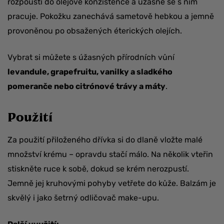
rozpouští do olejové konzistence a úžasně se s ním
pracuje. Pokožku zanechává sametově hebkou a jemně
provoněnou po obsažených éterických olejích.
Vybrat si můžete s úžasných přírodních vůní
levandule, grapefruitu, vanilky a sladkého
pomeranče nebo citrónové trávy a máty
.
Použití
Za použití přiloženého dřívka si do dlaně vložte malé
množství krému – opravdu stačí málo. Na několik vteřin
stiskněte ruce k sobě, dokud se krém nerozpustí.
Jemně jej kruhovými pohyby vetřete do kůže. Balzám je
skvělý i jako šetrný odličovač make-upu.