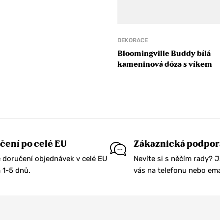
DEKORACE
Bloomingville Buddy bílá
kameninová dóza s víkem
čení po celé EU
Zákaznická podpor
 doručení objednávek v celé EU
Nevíte si s něčím rady? 
1-5 dnů.
vás na telefonu nebo ema