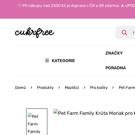
🤍 Při nákupu nad 2500 Kč je doprava v ČR a SR zdarma. 🔥 UP
ZNAČKY
KATEGORIE
PORADNA
Domů
Produkty
Mazlíčci
Pro kočky
Pet Farm