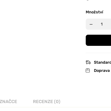
Množství
Standard
Doprava 
 ZNAČCE
RECENZE (0)