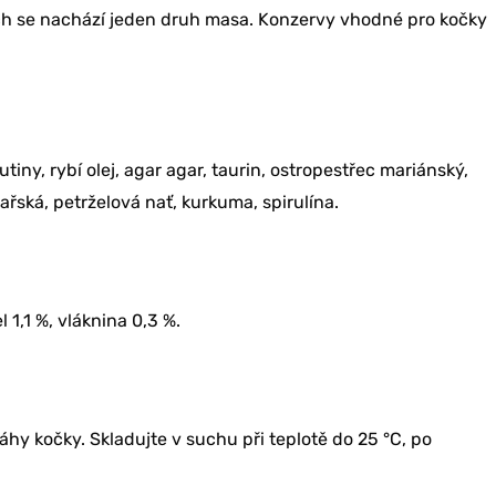
RU SLEVU
h se nachází jeden druh masa. Konzervy vhodné pro kočky
 NE
tiny, rybí olej, agar agar, taurin, ostropestřec mariánský,
ská, petrželová nať, kurkuma, spirulína.
l 1,1 %, vláknina 0,3 %.
hy kočky. Skladujte v suchu při teplotě do 25 °C, po