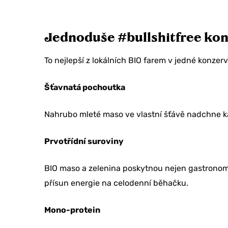
Jednoduše #bullshitfree ko
To nejlepší z lokálních BIO farem v jedné konzer
Šťavnatá pochoutka
Nahrubo mleté maso ve vlastní šťávě nadchne ka
Prvotřídní suroviny
BIO maso a zelenina poskytnou nejen gastronomi
Chcete sle
přísun energie na celodenní běhačku.
na svoji o
Mono-protein