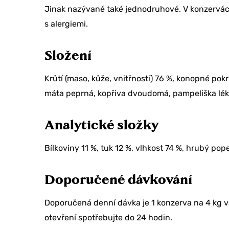
ANO, BE
Jinak nazývané také jednodruhové. V konzervác
s alergiemi.
TEĎ
Složení
Krůtí (maso, kůže, vnitřnosti) 76 %, konopné pokru
máta peprná, kopřiva dvoudomá, pampeliška lékař
Analytické složky
Bílkoviny 11 %, tuk 12 %, vlhkost 74 %, hrubý pope
Doporučené dávkování
Doporučená denní dávka je 1 konzerva na 4 kg vá
otevření spotřebujte do 24 hodin.