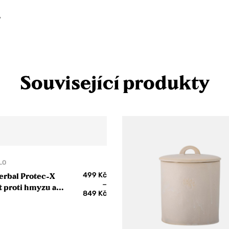
.
Související produkty
LO
499
Kč
rbal Protec-X
–
t proti hmyzu a
849
Kč
ům