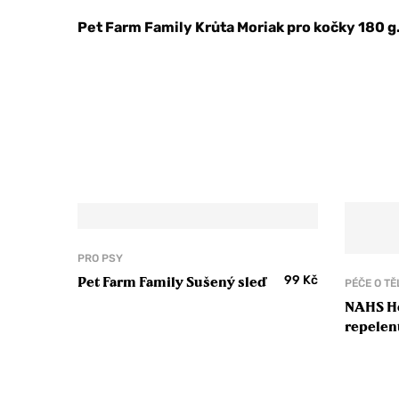
Pet Farm Family Krůta Moriak pro kočky 180 g
PRO PSY
99
Kč
Pet Farm Family Sušený sleď
PÉČE O TĚ
NAHS He
repelen
klíšťat