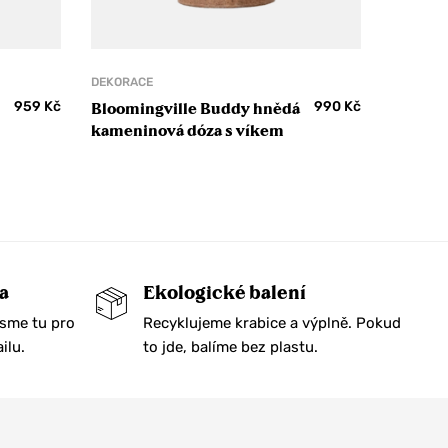
DEKORACE
959
Kč
990
Kč
Bloomingville Buddy hnědá
kameninová dóza s víkem
a
Ekologické balení
Jsme tu pro
Recyklujeme krabice a výplně. Pokud
ilu.
to jde, balíme bez plastu.