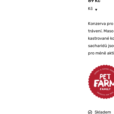
89
Kč
Kč
Konzerva pro 
trávení. Maso
kastrované ko
sacharidů jso
pro méně akti
Skladem