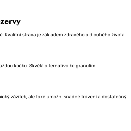
nzervy
vě. Kvalitní strava je základem zdravého a dlouhého života.
ždou kočku. Skvělá alternativa ke granulím.
cký zážitek, ale také umožní snadné trávení a dostatečný
vu 10 %
bjednávku?