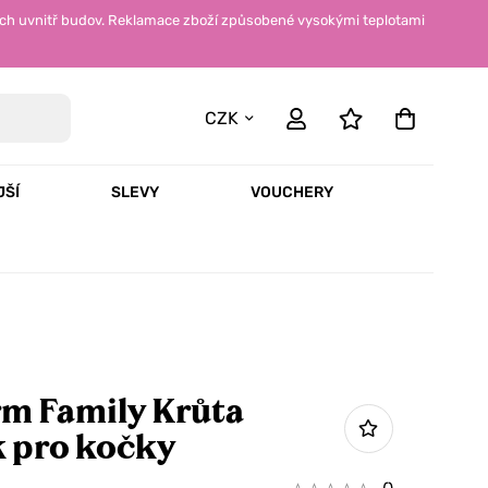
ch uvnitř budov. Reklamace zboží způsobené vysokými teplotami
CZK
JŠÍ
SLEVY
VOUCHERY
rm Family Krůta
 pro kočky