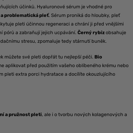
lidňujících účinků. Hyaluronové sérum je vhodné pro
 a problematická pleť
. Sérum proniká do hloubky, pleť
ytuje pleti účinnou regeneraci a chrání ji před vnějšími
ení pórů a zabraňují jejich ucpávání.
Černý rybíz
obsahuje
xidačnímu stresu, zpomaluje tedy stárnutí buněk.
k můžete své pleti dopřát tu nejlepší péči.
Bio
 aplikovat před použitím vašeho oblíbeného krému nebo
m pleti extra porci hydratace a docílíte okouzlujícího
í a pružnost pleti
, ale i o tvorbu nových kolagenových a