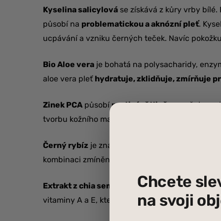
Kyselina salicylová
se získává z kůry vrby bílé
působí na
problematickou a aknózní pleť
. Kyse
ucpávání a vzniku černých teček. Navíc pokožku 
Bio Aloe vera
je bohatá na polysacharidy, enzymy
aloe vera pleť
hydratuje, zklidňuje, zmírňuje p
Zinek PCA
působí
protizánětlivě
, vysušuje pro
tvorbu kožního mazu a je vhodný na ekzémy a a
Černý rybíz
je známý vysokým obsahem vitaminu 
kombinaci zmíněných látek, skvělým pomocník
Chcete sle
Extrakt z chia semínek
vytváří na pleti ochran
na svoji o
vitaminy A a E, které přispívají k regeneraci pleti