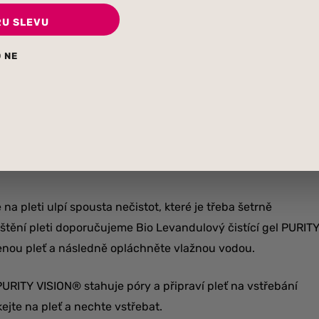
ských hor a je vhodná pro všechny typy pleti. Díky svým
RU SLEVU
e
.
 NE
ro normální, smíšenou i
řit po celý den i noc. Inspirujte se tímto rituálem, který pro
vás provedou důkladným čištěním pleti, přes hydrataci, až
a pleti ulpí spousta nečistot, které je třeba šetrně
štění pleti doporučujeme Bio Levandulový čistící gel PURIT
čenou pleť a následně opláchněte vlažnou vodou.
RITY VISION® stahuje póry a připraví pleť na vstřebání
ejte na pleť a nechte vstřebat.