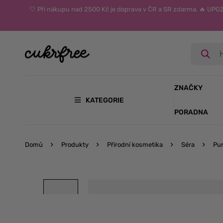
🤍 Při nákupu nad 2500 Kč je doprava v ČR a SR zdarma. 🔥 UP
ZNAČKY
KATEGORIE
PORADNA
Domů
Produkty
Přírodní kosmetika
Séra
Pur