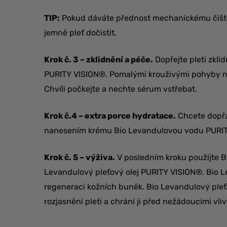
TIP:
Pokud dáváte přednost mechanickému čištěn
jemně pleť dočistit.
Krok č. 3 – zklidnění a péče.
Dopřejte pleti zkli
PURITY VISION®. Pomalými krouživými pohyby na
Chvíli počkejte a nechte sérum vstřebat.
Krok č.4 – extra porce hydratace.
Chcete dopřá
nanesením krému Bio Levandulovou vodu PURIT
Krok č. 5 – výživa.
V posledním kroku použijte B
Levandulový pleťový olej PURITY VISION®. Bio Lev
regeneraci kožních buněk. Bio Levandulový pleťov
rozjasnění pleti a chrání ji před nežádoucími vliv