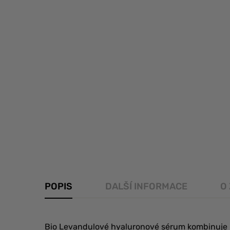
POPIS
DALŠÍ INFORMACE
O
Bio Levandulové hyaluronové sérum kombinuje kys