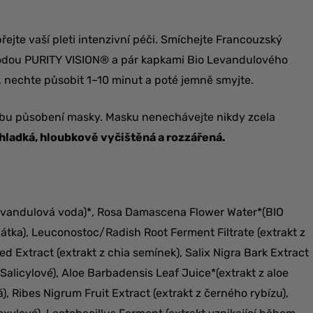
ejte vaší pleti intenzivní péči. Smíchejte Francouzský
vodou PURITY VISION® a pár kapkami Bio Levandulového
, nechte působit 1–10 minut a poté jemně smyjte.
 dobu působení masky. Masku nenechávejte nikdy zcela
hladká, hloubkově vyčištěná a rozzářená.
levandulová voda)*, Rosa Damascena Flower Water*(BIO
látka), Leuconostoc/Radish Root Ferment Filtrate (extrakt z
 Extract (extrakt z chia semínek), Salix Nigra Bark Extract
y Salicylové), Aloe Barbadensis Leaf Juice*(extrakt z aloe
, Ribes Nigrum Fruit Extract (extrakt z černého rybízu),