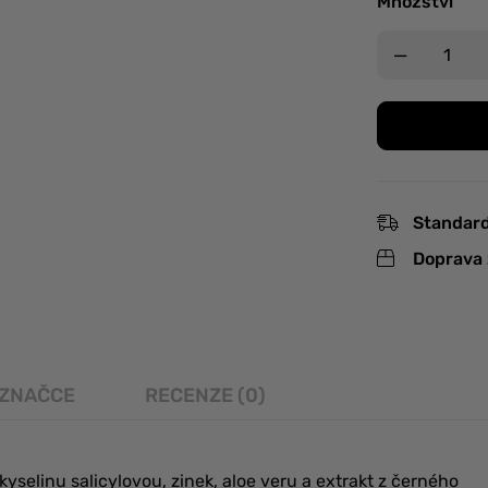
Množství
Standard
Doprava 
 ZNAČCE
RECENZE (0)
elinu salicylovou, zinek, aloe veru a extrakt z černého