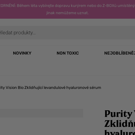
OZORNĚNÍ: Během léta vybírejte dopravu kurýrem nebo do Z-BOXů umístěný
jinak nemůžeme uznat.
NOVINKY
NON TOXIC
NEJOBLÍBENĚ
ity Vision Bio Zklidňující levandulové hyaluronové sérum
Purity 
Zklidň
hyalur