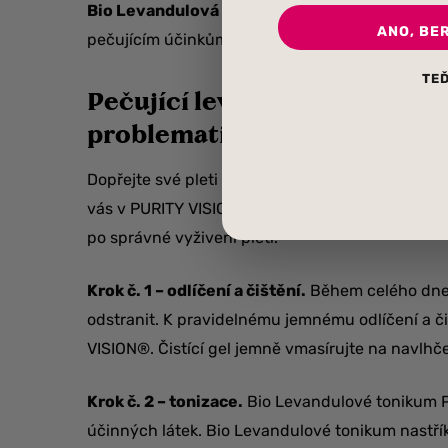
Bio Levandulová voda
pochází z čistých bulhar
ANO, BE
pečujícím účinkům pleť
zklidňuje a harmonizuj
TEĎ
Pečující levandulový rituál p
problematickou pleť
Dopřejte své pleti každodenní rituál a nechte ji zá
vás v PURITY VISION vytvořili. Jednotlivé kroky 
po správné vyživení pleti.
Krok č. 1 – odlíčení a čištění.
Během celého dne n
odstranit. K pravidelnému jemnému odlíčení a či
VISION®. Čistící gel jemně vmasírujte na navlh
Krok č. 2 – tonizace.
Bio Levandulové tonikum PU
účinných látek. Bio Levandulové tonikum nastřík