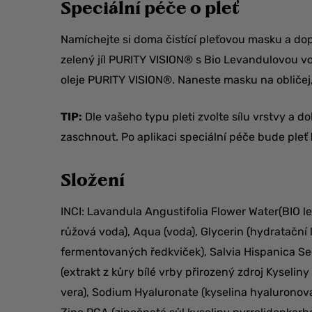
Speciální péče o pleť
Namíchejte si doma čistící pleťovou masku a dopř
zelený jíl PURITY VISION® s Bio Levandulovou 
oleje PURITY VISION®. Naneste masku na obličej
TIP:
Dle vašeho typu pleti zvolte sílu vrstvy a
zaschnout. Po aplikaci speciální péče bude pleť
Složení
INCI:
Lavandula Angustifolia Flower Water(BIO 
růžová voda), Aqua (voda), Glycerin (hydratační 
fermentovaných ředkviček), Salvia Hispanica Seed
(extrakt z kůry bílé vrby přirozený zdroj Kyselin
vera), Sodium Hyaluronate (kyselina hyaluronová)