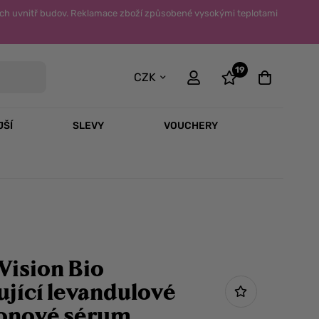
ch uvnitř budov. Reklamace zboží způsobené vysokými teplotami
19
CZK
JŠÍ
SLEVY
VOUCHERY
Vision Bio
ující levandulové
onové sérum