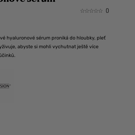
()
vé hyaluronové sérum proniká do hloubky, pleť
yživuje, abyste si mohli vychutnat ještě více
účinků.