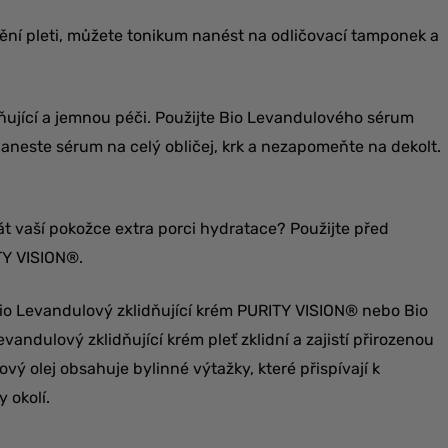
í pleti, můžete tonikum nanést na odličovací tamponek a
dňující a jemnou péči. Použijte Bio Levandulového sérum
neste sérum na celý obličej, krk a nezapomeňte na dekolt.
t vaší pokožce extra porci hydratace? Použijte před
Y VISION®.
io Levandulový zklidňující krém PURITY VISION® nebo Bio
andulový zklidňující krém pleť zklidní a zajistí přirozenou
ý olej obsahuje bylinné výtažky, které přispívají k
y okolí.