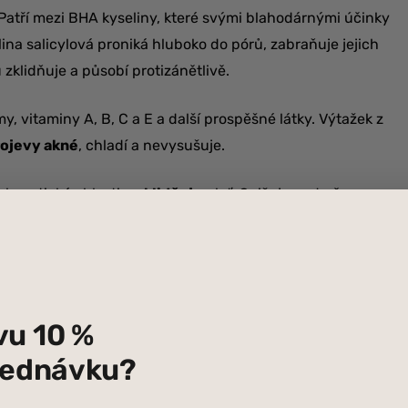
. Patří mezi BHA kyseliny, které svými blahodárnými účinky
lina salicylová proniká hluboko do pórů, zabraňuje jejich
zklidňuje a působí protizánětlivě.
, vitaminy A, B, C a E a další prospěšné látky. Výtažek z
rojevy akné
, chladí a nevysušuje.
blematické oblasti a
zklidňuje
pleť. Snižuje nadměrnou
kné.
C a polyfenolů. Extrakt z černého rybízu, je díky
em na
vyživení, zvláčnění, zpevnění a rozjasnění
pleti.
vu 10 %
nou vrstvu a účinně hydratuje. Chia semínka jsou bohatá na
bjednávku?
.