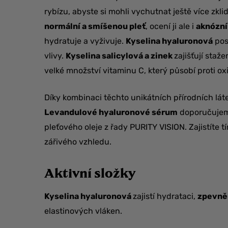
rybízu, abyste si mohli vychutnat ještě více zk
normální a smíšenou pleť
, ocení ji ale i
aknózní
hydratuje a vyživuje.
Kyselina hyaluronová
posk
vlivy.
Kyselina salicylová a zinek
zajišťují staž
velké množství vitaminu C, který působí proti o
Díky kombinaci těchto unikátních přírodních láte
Levandulové hyaluronové sérum
doporučujeme
pleťového oleje z řady PURITY VISION. Zajistíte tí
zářivého vzhledu.
Aktivní složky
Kyselina hyaluronová
zajistí hydrataci,
zpevněn
elastinových vláken.